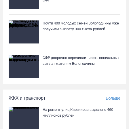
СФР
Пять пьяных водителей и 15 без прав задержали за сутки
вологодские гаишники
04.08.26 / 17:01
Почти 400 молодых семей Вологодчины уже
получили выплату 300 тысяч рублей
Стали известны даты проведения музейной акции «Огни
вечерней Вологды»
04.08.26 / 16:43
СФР досрочно перечислит часть социальных
выплат жителям Вологодчины
На Вологодчине готовят общественных наблюдателей к
предстоящим выборам
04.08.26 / 16:38
ЖКХ и транспорт
Больше
Слетели в кювет: под Вологдой фургон врезался в трактор
04.08.26 / 16:26
На ремонт улиц Кириллова выделено 460
миллионов рублей
52% россиян считают распространение дипфейков опасным