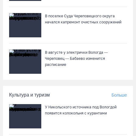
04.08.26 / 15:55
В поселке Суда Череповецкого округа
начался капремонт очистных сооружений
Алина Замараева сменила статус игрока на помощника
тренера «Вологда-Чевакаты»
04.08.26 / 15:52
В августе у электрички Вологда —
Как увеличить кредитный лимит по карте
Череповец — Бабаево изменится
расписание
04.08.26 / 15:37
В Вологде родители владельцев «Пушкинских карт» посетят
Музей кружева со скидкой
Культура и туризм
Больше
04.08.26 / 15:15
У Никольского источника под Вологдой
появится колокольня с курантами
На Горбатом мосту в Вологде идет устройство опор и
пролетных строений
04.08.26 / 15:03