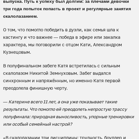
выпуска. Путь к успеху был долгим: за плечами девочки
три года попыток попасть в проект и регулярные занятия
скалолазанием.
О том, что помогло победить в дуэли, как семья шла к
кастингу и что важнее — победа в эфире или закалка
характера, мы поговорили с отцом Кати, Александром
Кузнецовым.
В полуфинальном забеге Катя встретилась с сильным
скалолазом Никитой Земнуховым. Забег выдался
синхронным и напряжённым, но именно Катя первой
преодолела финишную черту.
— Катерине всего 11 лет, а она уже показывает такие
результаты. Что помогло ей преодолеть непростую трассу
полуфинала: природная выносливость, упорные тренировки
или особый семейный настрой?
«В скалолазании три дисциплины: трудность, боулдер и