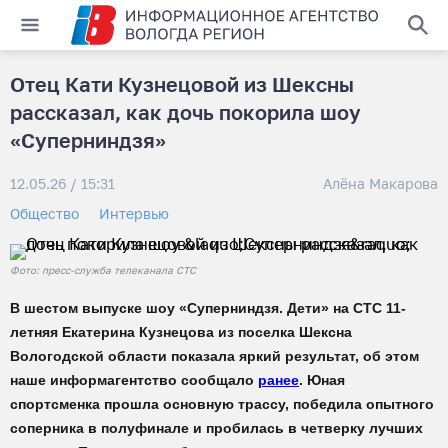
Отец Кати Кузнецовой из Шексны
рассказал, как дочь покорила шоу
«Суперниндзя»
12.05.26 / 15:31
Алёна Макарова
Общество
Интервью
Фото: пресс-служба телеканала СТС
В шестом выпуске шоу «Суперниндзя. Дети» на СТС 11-
летняя Екатерина Кузнецова из поселка Шексна
Вологодской области показала яркий результат, об этом
наше информагентство сообщало
ранее
. Юная
спортсменка прошла основную трассу, победила опытного
соперника в полуфинале и пробилась в четверку лучших