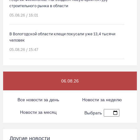
строительного рынка в области
05.08.26 / 16:01
В Вологодской области клещи покусали уже 13,4 тысячи
человек
05.08.26 / 15:47
Более 17 тысяч онкоскринингов проведено на Вологодчине с
начала года
06.08.26
05.08.26 / 15:44
Все новости за день
Новости за неделю
Разбившегося водителя кроссового мотоцикла доставили в
Вытегорскую ЦРБ
Новости за месяц
Выбрать
05.08.26 / 15:25
Шумоэкран на Белозерском шоссе в Вологде превратили в
Другие новости