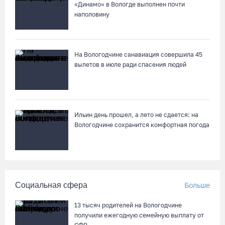
«Динамо» в Вологде выполнен почти
Шестеро вологодских школьников поедут в путешествие по
наполовину
стране в поезде-отеле
05.08.26 / 09:01
На Вологодчине санавиация совершила 45
вылетов в июле ради спасения людей
В августе медики «Здравдесанта» продолжат работу в
округах Вологодчины
04.08.26 / 18:45
Ильин день прошел, а лето не сдается: на
Город Кириллов отметил свой 250-летний юбилей открытием
Вологодчине сохранится комфортная погода
музейной выставки
04.08.26 / 17:45
Сотрудники колонии в Шексне предотвратили доставку
Социальная сфера
Больше
заключенным 11 телефонов
04.08.26 / 17:18
13 тысяч родителей на Вологодчине
получили ежегодную семейную выплату от