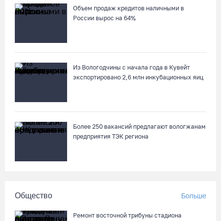
Объем продаж кредитов наличными в
Вологодские семьи смогут побороться за звание «Самого
России вырос на 64%
лучшего папы»
05.08.26 / 10:26
Из Вологодчины с начала года в Кувейт
Не допустить пожаров: леса на востоке Вологодчины
экспортировано 2,6 млн инкубационных яиц
патрулируют с воздуха
05.08.26 / 09:44
Новое пространство с качелями появится у драмтеатра в
Более 250 вакансий предлагают вологжанам
Вологде
предприятия ТЭК региона
05.08.26 / 09:30
Заблудившуюся семью с двумя детьми нашли в лесу под
Вологдой
Общество
Больше
05.08.26 / 09:23
Ремонт восточной трибуны стадиона