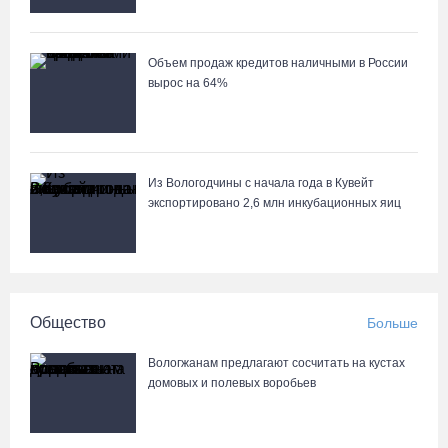
06.08.26 / 09:33
Объем продаж кредитов наличными в России
Четыре волейболистки из Череповца готовятся к молодежному
вырос на 64%
чемпионату Европы
06.08.26 / 09:05
Самая маленькая и самая ценная баскетболистка Анастасия
Из Вологодчины с начала года в Кувейт
Сущик вновь в «Чевакате»
экспортировано 2,6 млн инкубационных яиц
06.08.26 / 08:57
«Алмаз» выиграл у «Красной машины», но остался без золота
космического турнира
Общество
Больше
06.08.26 / 08:50
Вологжанам предлагают сосчитать на кустах
домовых и полевых воробьев
«Единая Россия» получила первое место в бюллетене на
выборах в Госдуму