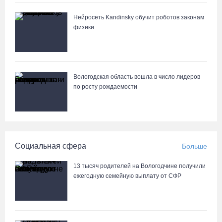
05.08.26 / 20:20
Нейросеть Kandinsky обучит роботов законам
физики
Четырех пьяных водителей и 23 без прав задержали за сутки
вологодские гаишники
05.08.26 / 17:45
Вологодская область вошла в число лидеров
В заречной части Вологды открылся новый офис МФЦ
по росту рождаемости
05.08.26 / 17:09
В Вологде на 18 дворовых территориях завершены работы по
благоустройству
Социальная сфера
Больше
05.08.26 / 16:36
13 тысяч родителей на Вологодчине получили
ежегодную семейную выплату от СФР
Осановская роща в Вологде стала современным парком с
есенинским настроением
05.08.26 / 16:22