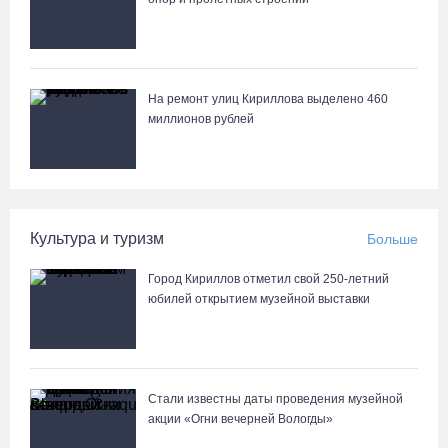
Разбившегося водителя кроссового мотоцикла доставили в
Вытегорскую ЦРБ
05.08.26 / 15:25
На ремонт улиц Кириллова выделено 460
миллионов рублей
Шумоэкран на Белозерском шоссе в Вологде превратили в
космическую галерею
05.08.26 / 15:09
Культура и туризм
Больше
Ремонт улицы Чернышевского в Вологде завершат на полгода
раньше, чем планировали
Город Кириллов отметил свой 250-летний
05.08.26 / 14:54
юбилей открытием музейной выставки
В Вологде две сестры из-за замены домофона перевели
мошенникам 3,5 млн рублей
Стали известны даты проведения музейной
05.08.26 / 14:13
акции «Огни вечерней Вологды»