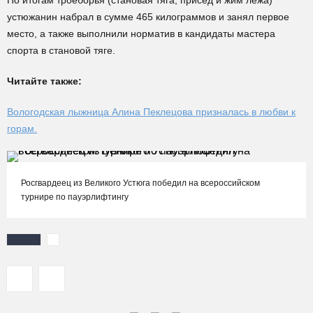
По итогам троеборья (становая тяга, присед и жим лежа)
устюжанин набрал в сумме 465 килограммов и занял первое
место, а также выполнили норматив в кандидаты мастера
спорта в становой тяге.
Читайте также:
Вологодская лыжница Алина Пеклецова призналась в любви к
горам.
Росгвардеец из Великого Устюга победил на всероссийском
турнире по пауэрлифтингу