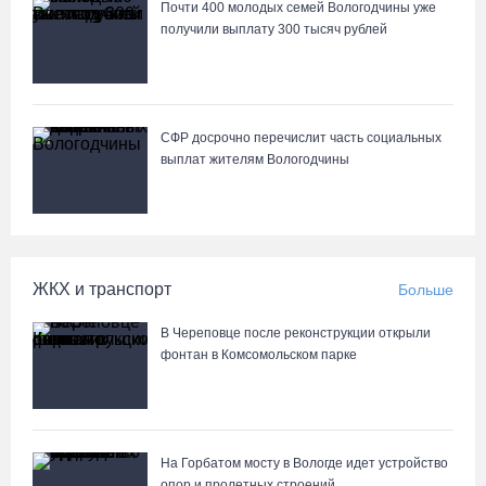
Почти 400 молодых семей Вологодчины уже
получили выплату 300 тысяч рублей
Житель Москвы пострадал в опрокинувшемся под Вытегрой
грузовике
05.08.26 / 16:19
СФР досрочно перечислит часть социальных
Георгий Филимонов: Мы создаём новую архитектуру
выплат жителям Вологодчины
строительного рынка в области
05.08.26 / 16:01
В Вологодской области клещи покусали уже 13,4 тысячи
ЖКХ и транспорт
Больше
человек
05.08.26 / 15:47
В Череповце после реконструкции открыли
фонтан в Комсомольском парке
Более 17 тысяч онкоскринингов проведено на Вологодчине с
начала года
05.08.26 / 15:44
На Горбатом мосту в Вологде идет устройство
опор и пролетных строений