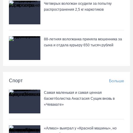
Четверых вологжан осудили за попытку
Вологжане сняли на видео медведей на Чукотке
распространения 2,5 кг наркотиков
88-летняя вологжанка приняла мошенника за
сына и отдала курьеру 650 тысяч рублей
Спорт
Больше
Самая маленькая и самая ценная
баскетболистка Анастасия Сущик вновь в
«Чевакате»
«Алмаз» выиграл у «Красной машины», но