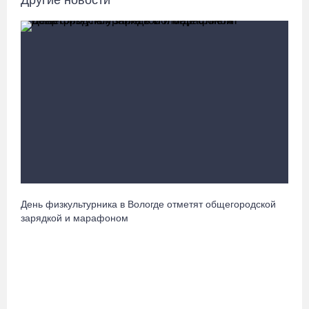
Другие новости
В Кириллове впервые пройдет фестиваль «Рэп на Руси» в
честь юбилея города
07.08.26 / 13:40
В Череповце госпитализировали пострадавшего в ДТП
мотоциклиста и его пассажира
07.08.26 / 13:39
Кириллов станет новой столицей «Серебряного ожерелья» в
свой 250-летний юбилей
07.08.26 / 13:36
День физкультурника в Вологде отметят общегородской
зарядкой и марафоном
Речные трамвайчики будут бесплатно катать вологжан и гостей
города 8 и 9 августа
07.08.26 / 12:49