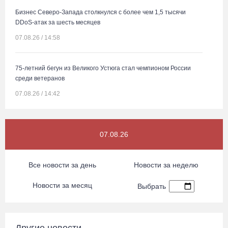
Бизнес Северо-Запада столкнулся с более чем 1,5 тысячи
DDoS-атак за шесть месяцев
07.08.26 / 14:58
75-летний бегун из Великого Устюга стал чемпионом России
среди ветеранов
07.08.26 / 14:42
Завершен первый этап благоустройства прибрежной зоны
07.08.26
Шекснинского водохранилища
07.08.26 / 14:25
Все новости за день
Новости за неделю
Череповчанку задержали с наркотиками: общая масса изъятого
Новости за месяц
Выбрать
превысила 527 г
07.08.26 / 14:20