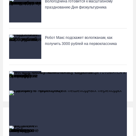
Вологодчина готовится к масштабному
празднованию Дня физкультурника
Робот Макс подскажет вологжанам, как
получить 3000 рублей на первоклассника
Вологодские онкохирурги провели более 2,5
тыcячи операций за полгода
Социальная сфера
Больше
13 тысяч родителей на Вологодчине получили
ежегодную семейную выплату от СФР