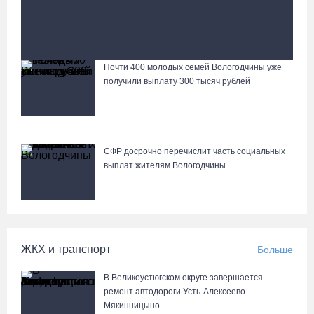
Четыре волейболистки из Череповца готовятся к
молодежному чемпионату Европы
Почти 400 молодых семей Вологодчины уже
Лазерную проекцию на пешеходных переходах сделают в
получили выплату 300 тысяч рублей
Череповце
СФР досрочно перечислит часть социальных
выплат жителям Вологодчины
ЖКХ и транспорт
Больше
В Великоустюгском округе завершается
ремонт автодороги Усть-Алексеево –
Мякинницыно