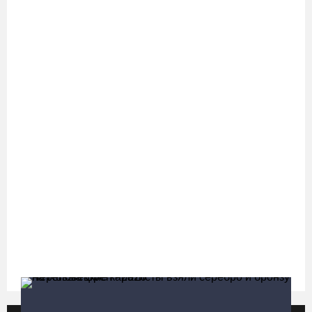
превысила 65%
07.08.26 / 11:19
В 2026 году аппараты МРТ появятся в двух вологодских
медучреждениях
07.08.26 / 11:18
Более 6 тысяч программ для детей представили кружки и
секции на Вологодчине
07.08.26 / 10:56
В Вологде иномарка сбила 12-летнего велосипедиста
07.08.26 / 10:36
В Устюжне масштабно отметят 774-летие города фестивалем
кузнечного мастерства