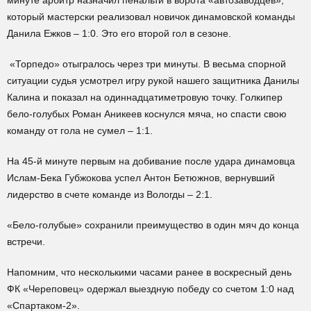
минуте арбитр назначил пенальти в ворота «автозаводцев»,
который мастерски реализовал новичок динамовской команды
Данила Ежков – 1:0. Это его второй гол в сезоне.
«Торпедо» отыгралось через три минуты. В весьма спорной
ситуации судья усмотрел игру рукой нашего защитника Данилы
Калина и показал на одиннадцатиметровую точку. Голкипер
бело-голубых Роман Аникеев коснулся мяча, но спасти свою
команду от гола не сумел – 1:1.
На 45-й минуте первым на добивание после удара динамовца
Ислам-Бека Губжокова успел Антон Бетюжнов, вернувший
лидерство в счете команде из Вологды – 2:1.
«Бело-голубые» сохранили преимущество в один мяч до конца
встречи.
Напомним, что несколькими часами ранее в воскресный день
ФК «Череповец» одержал выездную победу со счетом 1:0 над
«Спартаком-2».