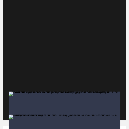
«Дом СВО» в Череповце за полгода работы обработал около
13 тысяч обращений
06.08.26 / 18:44
В Вологде начали ремонтировать улицу Петрозаводскую
06.08.26 / 17:55
В Бабаево уже более двух недель не могут найти пропавшего
22-летнего юношу
06.08.26 / 17:45
Выборы-2026: кому отдает победу поквартирный опрос
06.08.26 / 17:18
Команда «Родники.Истоки» Олега Газманова запишет