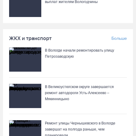
выплат жителям Вологодчины
В Вологде иномарка сбила 12-летнего велосипедиста
07.08.26 / 10:36
В Устюжне масштабно отметят 774-летие города фестивалем
ЖКХ и транспорт
Больше
кузнечного мастерства
07.08.26 / 10:24
В Вологде начали ремонтировать улицу
Петрозаводскую
Почти 60 тысяч вологжан научились защищать себя от
киберугроз
07.08.26 / 09:55
В Великоустюгском округе завершается
ремонт автодороги Усть-Алексеево –
Мякинницыно
Неизвестный мужчина погиб в подожженном в Вологодской
области магазине
07.08.26 / 09:25
Ремонт улицы Чернышевского в Вологде
завершат на полгода раньше, чем
На Вологодчине подвели итоги XII областной Спартакиады
планировали