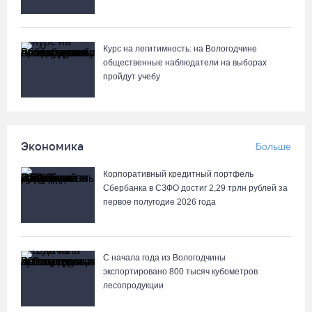
07.08.26 / 14:25
Череповчанку задержали с наркотиками: общая масса изъятого
Курс на легитимность: на Вологодчине
превысила 527 г
общественные наблюдатели на выборах
пройдут учебу
07.08.26 / 14:20
В Кириллове впервые пройдет фестиваль «Рэп на Руси» в
честь юбилея города
Экономика
Больше
07.08.26 / 13:40
Корпоративный кредитный портфель
Сбербанка в СЗФО достиг 2,29 трлн рублей за
В Череповце госпитализировали пострадавшего в ДТП
первое полугодие 2026 года
мотоциклиста и его пассажира
07.08.26 / 13:39
С начала года из Вологодчины
экспортировано 800 тысяч кубометров
Кириллов станет новой столицей «Серебряного ожерелья» в
лесопродукции
свой 250-летний юбилей