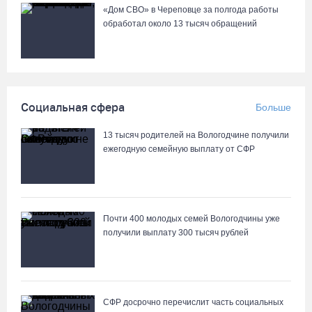
«Дом СВО» в Череповце за полгода работы
Из-за ремонта путей часть череповецких трамваев остановят
обработал около 13 тысяч обращений
на три дня
07.08.26 / 11:22
На Вологодчине готовность котельных к отопительному сезону
Социальная сфера
Больше
превысила 65%
07.08.26 / 11:19
13 тысяч родителей на Вологодчине получили
ежегодную семейную выплату от СФР
В 2026 году аппараты МРТ появятся в двух вологодских
медучреждениях
07.08.26 / 11:18
Почти 400 молодых семей Вологодчины уже
получили выплату 300 тысяч рублей
Более 6 тысяч программ для детей представили кружки и
секции на Вологодчине
07.08.26 / 10:56
СФР досрочно перечислит часть социальных