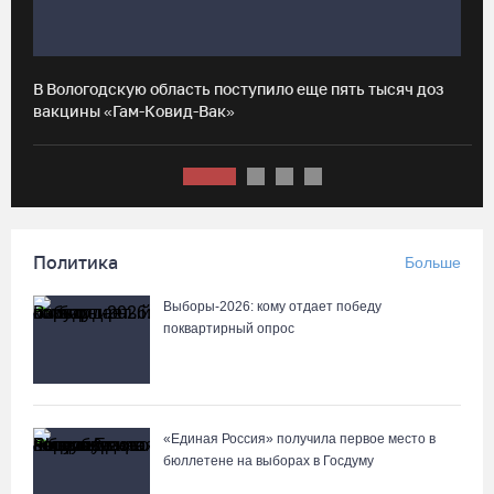
07.08.26 / 15:23
Вологодчина экспортировала в страны ЕС 4,2 тысячи тонн
В Вологодскую область поступило еще пять тысяч доз
И
технического жира
вакцины «Гам-Ковид-Вак»
в
07.08.26 / 15:08
Бизнес Северо-Запада столкнулся с более чем 1,5 тысячи
DDoS-атак за шесть месяцев
Политика
Больше
07.08.26 / 14:58
Выборы-2026: кому отдает победу
75-летний бегун из Великого Устюга стал чемпионом России
поквартирный опрос
среди ветеранов
07.08.26 / 14:42
«Единая Россия» получила первое место в
Завершен первый этап благоустройства прибрежной зоны
бюллетене на выборах в Госдуму
Шекснинского водохранилища