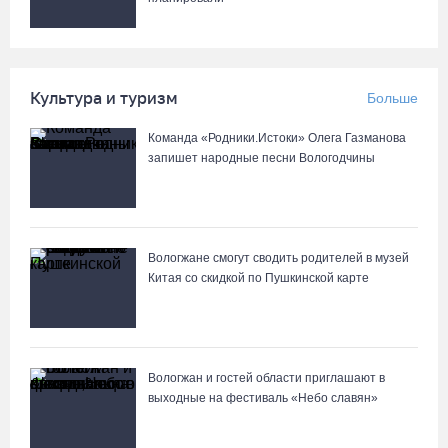
ветеранов и пенсионеров
07.08.26 / 09:23
Культура и туризм
Больше
Манты, речные прогулки и концерты музыкантов ждут гостей на
Дне города Тотьмы
Команда «Родники.Истоки» Олега Газманова
07.08.26 / 08:49
запишет народные песни Вологодчины
Вологодские «пчелки» усилились еще одним игроком из
российской Премьер-лиги
Вологжане смогут сводить родителей в музей
07.08.26 / 08:31
Китая со скидкой по Пушкинской карте
Вологжан и гостей области приглашают в
выходные на фестиваль «Небо славян»