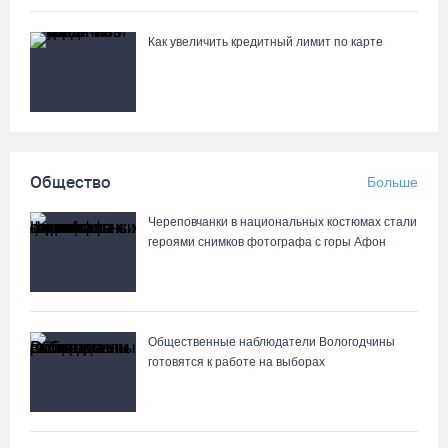
07.08.26 / 13:36
Как увеличить кредитный лимит по карте
Речные трамвайчики будут бесплатно катать вологжан и гостей
города 8 и 9 августа
07.08.26 / 12:49
Череповецкая пенсионерка продала украшения и лишилась
Общество
Больше
более полумиллиона рублей
07.08.26 / 12:32
Череповчанки в национальных костюмах стали
героями снимков фотографа с горы Афон
Мебель и оборудование закупаются для Сперовского ФАПа в
Вытегорском округе
07.08.26 / 12:07
Общественные наблюдатели Вологодчины
готовятся к работе на выборах
В центре Вологды появилось необычное кафе в автобусе
07.08.26 / 12:00