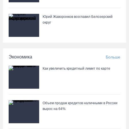
В Вологде на 18 дворовых территориях завершены работы по
Юрий Жаворонков возглавил Белозерский
благоустройству
округ
05.08.26 / 16:36
Осановская роща в Вологде стала современным парком с
есенинским настроением
Экономика
Больше
05.08.26 / 16:22
Как увеличить кредитный лимит по карте
Житель Москвы пострадал в опрокинувшемся под Вытегрой
грузовике
05.08.26 / 16:19
Объем продаж кредитов наличными в России
вырос на 64%
Георгий Филимонов: Мы создаём новую архитектуру
строительного рынка в области
05.08.26 / 16:01