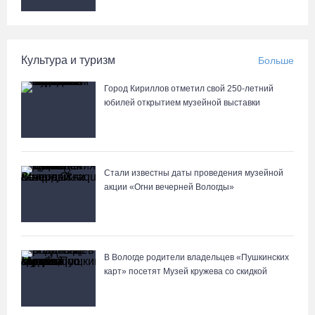
8 августа в муниципалитетах Вологодчины проведут массовые
зарядки
05.08.26 / 11:04
Культура и туризм
Больше
Вологжане через чат-бот подали 26 тысяч идей для развития
Город Кириллов отметил свой 250-летний
региона
юбилей открытием музейной выставки
05.08.26 / 11:03
В Вологде водитель «Лексуса» сбила во дворе мотоциклиста
Стали известны даты проведения музейной
05.08.26 / 10:31
акции «Огни вечерней Вологды»
В Вологде родители владельцев «Пушкинских
карт» посетят Музей кружева со скидкой