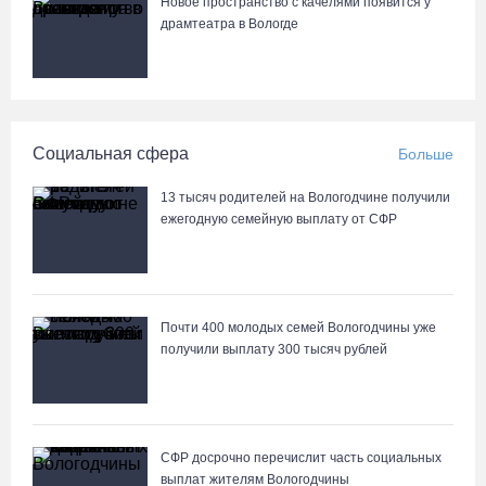
Новое пространство с качелями появится у
драмтеатра в Вологде
Ремонт улицы Чернышевского в Вологде завершат на полгода
раньше, чем планировали
05.08.26 / 14:54
Социальная сфера
Больше
В Вологде две сестры из-за замены домофона перевели
мошенникам 3,5 млн рублей
13 тысяч родителей на Вологодчине получили
05.08.26 / 14:13
ежегодную семейную выплату от СФР
Вологжанам предлагают сосчитать на кустах домовых и
полевых воробьев
Почти 400 молодых семей Вологодчины уже
05.08.26 / 12:58
получили выплату 300 тысяч рублей
Нейросеть Kandinsky обучит роботов законам физики
05.08.26 / 12:47
СФР досрочно перечислит часть социальных
выплат жителям Вологодчины