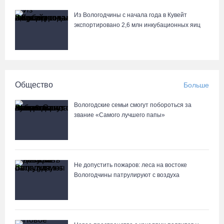
Из Вологодчины с начала года в Кувейт
В Вологодской области клещи покусали уже 13,4 тысячи
экспортировано 2,6 млн инкубационных яиц
человек
05.08.26 / 15:47
Более 17 тысяч онкоскринингов проведено на Вологодчине с
Общество
Больше
начала года
05.08.26 / 15:44
Вологодские семьи смогут побороться за
звание «Самого лучшего папы»
Разбившегося водителя кроссового мотоцикла доставили в
Вытегорскую ЦРБ
05.08.26 / 15:25
Не допустить пожаров: леса на востоке
Вологодчины патрулируют с воздуха
Шумоэкран на Белозерском шоссе в Вологде превратили в
космическую галерею
05.08.26 / 15:09