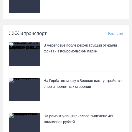
Браконьеров из Ленобласти оштрафовали на 1,3 млн за вылов
рыбы под Череповцом
05.08.26 / 11:57
ЖКХ и транспорт
Больше
Полицейские задержали двух вологжанок с килограммом
наркотиков
В Череповце после реконструкции открыли
05.08.26 / 11:44
фонтан в Комсомольском парке
Курс на легитимность: на Вологодчине общественные
наблюдатели на выборах пройдут учебу
На Горбатом мосту в Вологде идет устройство
05.08.26 / 11:36
опор и пролетных строений
Вологодская область вошла в число лидеров по росту
рождаемости
05.08.26 / 11:33
На ремонт улиц Кириллова выделено 460
миллионов рублей