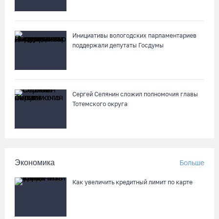
88-летняя вологжанка приняла мошенника за сына и отдала
курьеру 650 тысяч рублей
Инициативы вологодских парламентариев
06.08.26 / 14:33
поддержали депутаты Госдумы
Робот Макс подскажет вологжанам, как получить 3000
рублей на первоклассника
Сергей Селянин сложил полномочия главы
06.08.26 / 13:57
Тотемского округа
Вологодские онкохирурги провели более 2,5 тыcячи
операций за полгода
06.08.26 / 13:28
Экономика
Больше
В Вологодской области спрогнозировали урожай семян
Как увеличить кредитный лимит по карте
хвойных пород
06.08.26 / 13:04