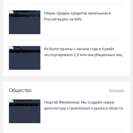
С начала года из Вологодчины экспортировано 800 тысяч
Объем продаж кредитов наличными в
кубометров лесопродукции
России вырос на 64%
06.08.26 / 12:49
Пострадавшего в ДТП под Вологдой мотоциклиста
госпитализировали в больницу
Из Вологодчины с начала года в Кувейт
экспортировано 2,6 млн инкубационных яиц
06.08.26 / 12:36
Более 35 тысяч телемедицинских консультаций проведено на
Вологодчине
Общество
Больше
06.08.26 / 11:59
Георгий Филимонов: Мы создаём новую
В Шекснинском округе утонул выпавший из лодки пенсионер
архитектуру строительного рынка в области
06.08.26 / 11:43