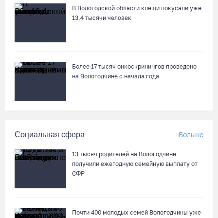
Череповецкие каратисты взяли серебро и бронзу на Russia
В Вологодской области клещи покусали уже
Open - 2026
13,4 тысячи человек
06.08.26 / 11:39
В поселке Щепье Бабаевского округа открыли
отремонтированный мост
Более 17 тысяч онкоскринингов проведено
на Вологодчине с начала года
06.08.26 / 11:20
Вологодская шахматистка в составе сборной РФ взяла
золото «Матча Дружбы» в Китае
Социальная сфера
Больше
06.08.26 / 11:02
13 тысяч родителей на Вологодчине
58-летняя вологжанка на электросамокате врезалась в
получили ежегодную семейную выплату от
машину и попала в больницу
СФР
06.08.26 / 10:51
Почти 400 молодых семей Вологодчины уже
В Вологде пресечена деятельность очередной точки