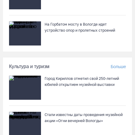
молодежному чемпионату Европы
06.08.26 / 09:05
На Горбатом мосту в Вологде идет
Самая маленькая и самая ценная баскетболистка Анастасия
устройство опор и пролетных строений
Сущик вновь в «Чевакате»
06.08.26 / 08:57
«Алмаз» выиграл у «Красной машины», но остался без
Культура и туризм
Больше
золота космического турнира
06.08.26 / 08:50
Город Кириллов отметил свой 250-летний
юбилей открытием музейной выставки
«Единая Россия» получила первое место в бюллетене на
выборах в Госдуму
05.08.26 / 20:20
Стали известны даты проведения музейной
акции «Огни вечерней Вологды»