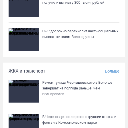
получили выплату 300 тысяч рублей
нелегальной продажи алкоголя
06.08.26 / 10:42
Вологжан и гостей области приглашают в выходные на
СФР досрочно перечислит часть социальных
фестиваль «Небо славян»
выплат жителям Вологодчины
06.08.26 / 10:05
В Великоустюгском округе завершается ремонт автодороги
Усть-Алексеево – Мякинницыно
ЖКХ и транспорт
Больше
06.08.26 / 09:54
Ремонт улицы Чернышевского в Вологде
завершат на полгода раньше, чем
Архангелогородец устроил смертельное ДТП под
планировали
Нюксеницей, но остался на свободе
06.08.26 / 09:33
В Череповце после реконструкции открыли
фонтан в Комсомольском парке
Четыре волейболистки из Череповца готовятся к