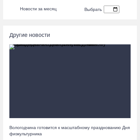
Череповчанку задержали с наркотиками: общая масса изъятого
Новости за месяц
Выбрать
превысила 527 г
07.08.26 / 14:20
Другие новости
В Кириллове впервые пройдет фестиваль «Рэп на Руси» в
честь юбилея города
07.08.26 / 13:40
В Череповце госпитализировали пострадавшего в ДТП
мотоциклиста и его пассажира
07.08.26 / 13:39
Кириллов станет новой столицей «Серебряного ожерелья» в
свой 250-летний юбилей
07.08.26 / 13:36
Вологодчина готовится к масштабному празднованию Дня
Р
физкультурника
р