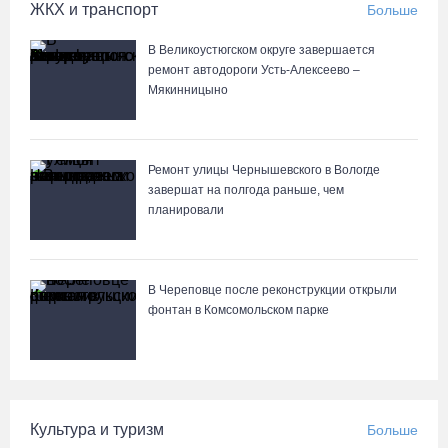
ЖКХ и транспорт
Больше
Выборы-2026: кому отдает победу поквартирный опрос
06.08.26 / 17:18
В Великоустюгском округе завершается
ремонт автодороги Усть-Алексеево –
Мякинницыно
Команда «Родники.Истоки» Олега Газманова запишет
народные песни Вологодчины
06.08.26 / 17:10
Ремонт улицы Чернышевского в Вологде
завершат на полгода раньше, чем
планировали
122 школьника из Алчевска прибыли на «Территорию
талантов» в Вологодской области
06.08.26 / 17:05
В Череповце после реконструкции открыли
фонтан в Комсомольском парке
Семерых пьяных водителей и 34 без прав задержали за сутки
вологодские гаишники
06.08.26 / 16:36
Культура и туризм
Больше
В Тотемском округе построили три дома для работников села