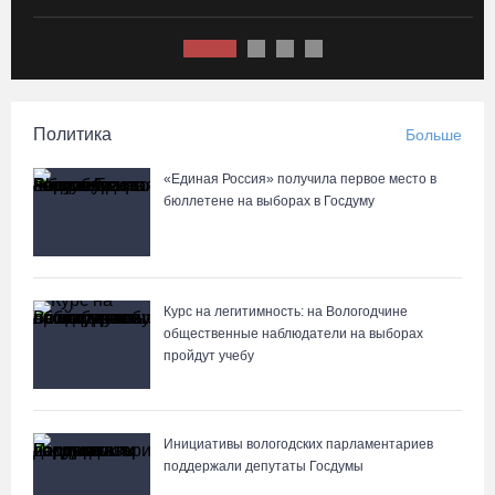
на три дня
07.08.26 / 11:22
На Вологодчине готовность котельных к отопительному сезону
превысила 65%
Политика
Больше
07.08.26 / 11:19
«Единая Россия» получила первое место в
бюллетене на выборах в Госдуму
В 2026 году аппараты МРТ появятся в двух вологодских
медучреждениях
07.08.26 / 11:18
Курс на легитимность: на Вологодчине
общественные наблюдатели на выборах
Более 6 тысяч программ для детей представили кружки и
пройдут учебу
секции на Вологодчине
07.08.26 / 10:56
Инициативы вологодских парламентариев
В Вологде иномарка сбила 12-летнего велосипедиста
поддержали депутаты Госдумы