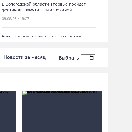
В Вологодской области впервые пройдет
фестиваль памяти Ольги Фокиной
08.08.26 / 18:27
Вологжанину грозит штраф за рекламу
наркотиков
08.08.26 / 17:36
Новости за месяц
Выбрать
Четыре человека потерялись в пятницу в
лесах Вологодчины
08.08.26 / 16:11
Троицкий Орловский храм под Великим
Устюгом обрел купол и крест
08.08.26 / 15:33