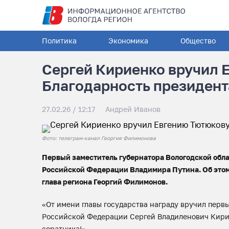
Политика
Экономика
Общество
Сергей Кириенко вручил 
Благодарность президен
27.02.26 / 12:17
Андрей Иванов
Фото: телеграм-канал Георгия Филимонова
Первый заместитель губернатора Вологодской обл
Российской Федерации Владимира Путина. Об этом 
глава региона Георгий Филимонов.
«От имени главы государства награду вручил перв
Российской Федерации Сергей Владиленович Кири
соратника!»