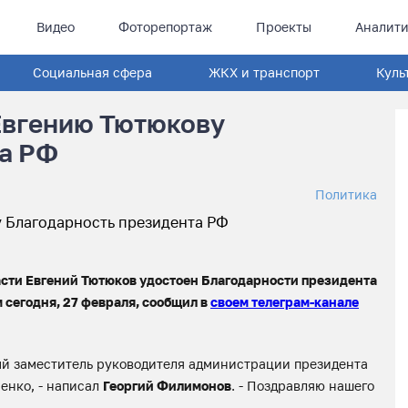
Видео
Фоторепортаж
Проекты
Аналити
Социальная сфера
ЖКХ и транспорт
Куль
Евгению Тютюкову
та РФ
Политика
асти Евгений Тютюков удостоен Благодарности президента
сегодня, 27 февраля, сообщил в
своем телеграм-канале
ый заместитель руководителя администрации президента
енко, - написал
Георгий Филимонов
. - Поздравляю нашего