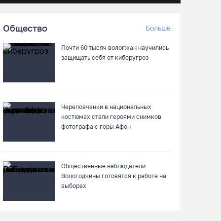
Жители Устюжны изготовят «Птиц одного
полета» и пробегут 774 метра
Общество
Больше
08.08.26 / 11:12
Почти 60 тысяч вологжан научились
защищать себя от киберугроз
В честь освящения нового храма на
Вологодчине выступит хор грузинского
монастыря
08.08.26 / 10:41
Череповчанки в национальных
костюмах стали героями снимков
На V фестивале «Небо Славян» организуют
фотографа с горы Афон
трейл для любителей бега
08.08.26 / 10:22
Общественные наблюдатели
Вологодчины готовятся к работе на
Две телеги «органики» станут главным
выборах
призом лотереи фестиваля «Батранский
лен»
08.08.26 / 09:56