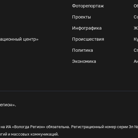
Фоторепортаж
О
Проекты
С
Инфографика
Ж
мационный центр»
Происшествия
К
Политика
С
Экономика
А
егион».
а ИА «Вологда Регион» обязательна. Регистрационный номер серии Эл № 
огий и массовых коммуникаций.