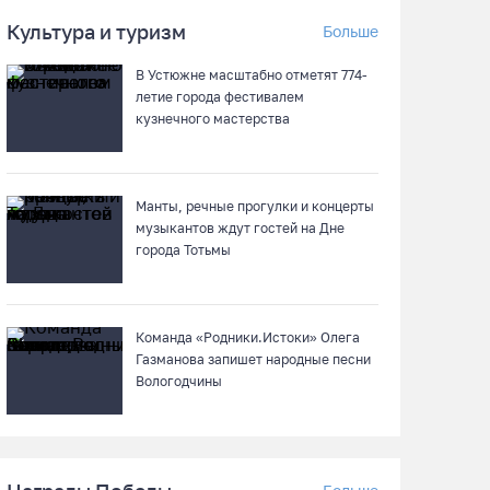
Культура и туризм
Больше
8 августа в Череповце пройдет праздник
баскетбола и брейкинга
В Устюжне масштабно отметят 774-
летие города фестивалем
08.08.26 / 09:15
кузнечного мастерства
10 пьяных водителей и 23 без прав
остановили за сутки вологодские гаишники
Манты, речные прогулки и концерты
музыкантов ждут гостей на Дне
07.08.26 / 18:12
города Тотьмы
Заявка на создание университетского
кампуса в Череповце направлена в
Минобрнауки РФ
Команда «Родники.Истоки» Олега
Газманова запишет народные песни
07.08.26 / 17:25
Вологодчины
В выходные на Вологодчине станет известен
обладатель футбольного кубка региона