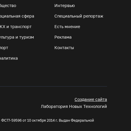
бщество
Интервью
75-летний бегун из Великого Устюга стал
оциальная сфера
Специальный репортаж
чемпионом России среди ветеранов
КХ и транспорт
Есть мнение
07.08.26 / 14:42
ультура и туризм
Реклама
порт
Контакты
Завершен первый этап благоустройства
прибрежной зоны Шекснинского
налитика
водохранилища
07.08.26 / 14:25
Череповчанку задержали с наркотиками:
общая масса изъятого превысила 527 г
Создание сайта
07.08.26 / 14:20
Лаборатория Новых Технологий
В Кириллове впервые пройдет фестиваль
ФС77-59596 от 10 октября 2014 г. Выдан Федеральной
«Рэп на Руси» в честь юбилея города