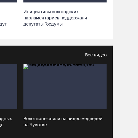
Более двух тысяч наблюдателей обеспечат
на Вологодчине контроль на выборах
Инициативы вологодских
08.08.26 / 14:29
парламентариев поддержали
дут
депутаты Госдумы
Руины храма под Череповцом засыпали
землей, чтобы установить на холме крест
08.08.26 / 13:37
Все видео
Городские заборы и фасады домов Тотьмы
превратили в стены картинной галереи
08.08.26 / 12:43
В Кириллове исполнят любимые песни
легендарного летчика Евгения
Преображенского
одных
Вологжане сняли на видео медведей
це
на Чукотке
08.08.26 / 11:53