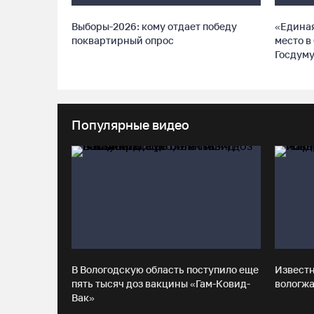
Выборы-2026: кому отдает победу
«Единая
поквартирный опрос
место в
Госдум
Популярные видео
В Вологодскую область поступило еще
Извест
пять тысяч доз вакцины «Гам-Ковид-
вологжа
Вак»