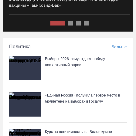
вакцины «Гам-Ковид-Вак»
с
75-летний бегун из Великого Устюга стал чемпионом России
среди ветеранов
07.08.26 / 14:42
Завершен первый этап благоустройства прибрежной зоны
Политика
Больше
Шекснинского водохранилища
07.08.26 / 14:25
Выборы-2026: кому отдает победу
поквартирный опрос
Череповчанку задержали с наркотиками: общая масса изъятого
превысила 527 г
07.08.26 / 14:20
«Единая Россия» получила первое место в
бюллетене на выборах в Госдуму
В Кириллове впервые пройдет фестиваль «Рэп на Руси» в
честь юбилея города
07.08.26 / 13:40
Курс на легитимность: на Вологодчине