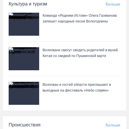
07.08.26 / 08:31
Культура и туризм
Больше
Команда «Родники.Истоки» Олега Газманова
Поражение от «Фанкома» отбросило ФК «Череповец» на
запишет народные песни Вологодчины
предпоследнее место «Кольца»
07.08.26 / 08:12
Череповчанки в национальных костюмах стали героями снимков
Вологжане смогут сводить родителей в музей
фотографа с горы Афон
Китая со скидкой по Пушкинской карте
06.08.26 / 20:20
Вологжан и гостей области приглашают в
выходные на фестиваль «Небо славян»
Происшествия
Больше