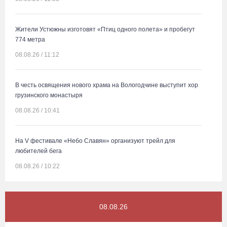
Жители Устюжны изготовят «Птиц одного полета» и пробегут
774 метра
08.08.26 / 11:12
В честь освящения нового храма на Вологодчине выступит хор
грузинского монастыря
08.08.26 / 10:41
На V фестивале «Небо Славян» организуют трейл для
любителей бега
08.08.26 / 10:22
Две телеги «органики» станут главным призом лотереи
08.08.26
фестиваля «Батранский лен»
08.08.26 / 09:56