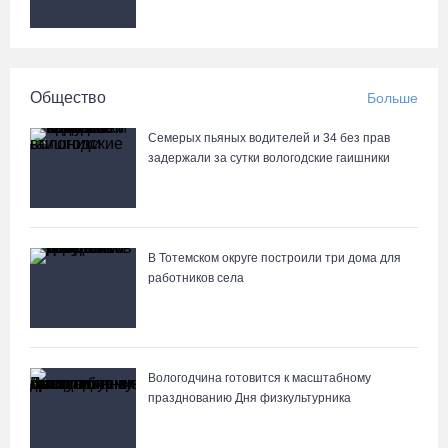
Мебель и оборудование закупаются для Сперовского ФАПа в
Вытегорском округе
07.08.26 / 12:07
Общество
Больше
В центре Вологды появилось необычное кафе в автобусе
Семерых пьяных водителей и 34 без прав
07.08.26 / 12:00
задержали за сутки вологодские гаишники
Из-за ремонта путей часть череповецких трамваев остановят
на три дня
В Тотемском округе построили три дома для
07.08.26 / 11:22
работников села
На Вологодчине готовность котельных к отопительному сезону
превысила 65%
07.08.26 / 11:19
Вологодчина готовится к масштабному
празднованию Дня физкультурника
В 2026 году аппараты МРТ появятся в двух вологодских