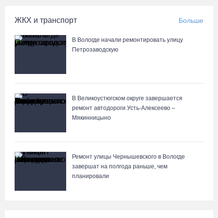
07.08.26 / 09:55
ЖКХ и транспорт
Больше
Неизвестный мужчина погиб в подожженном в Вологодской
В Вологде начали ремонтировать улицу
области магазине
Петрозаводскую
07.08.26 / 09:25
На Вологодчине подвели итоги XII областной Спартакиады
ветеранов и пенсионеров
В Великоустюгском округе завершается
ремонт автодороги Усть-Алексеево –
07.08.26 / 09:23
Мякинницыно
Манты, речные прогулки и концерты музыкантов ждут гостей на
Дне города Тотьмы
Ремонт улицы Чернышевского в Вологде
07.08.26 / 08:49
завершат на полгода раньше, чем
планировали
Вологодские «пчелки» усилились еще одним игроком из
российской Премьер-лиги