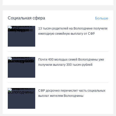
медучреждениях
07.08.26 / 11:18
Социальная сфера
Больше
Более 6 тысяч программ для детей представили кружки и
13 тысяч родителей на Вологодчине получили
секции на Вологодчине
ежегодную семейную выплату от СФР
07.08.26 / 10:56
В Вологде иномарка сбила 12-летнего велосипедиста
Почти 400 молодых семей Вологодчины уже
07.08.26 / 10:36
получили выплату 300 тысяч рублей
В Устюжне масштабно отметят 774-летие города фестивалем
кузнечного мастерства
07.08.26 / 10:24
СФР досрочно перечислит часть социальных
выплат жителям Вологодчины
Почти 60 тысяч вологжан научились защищать себя от
киберугроз