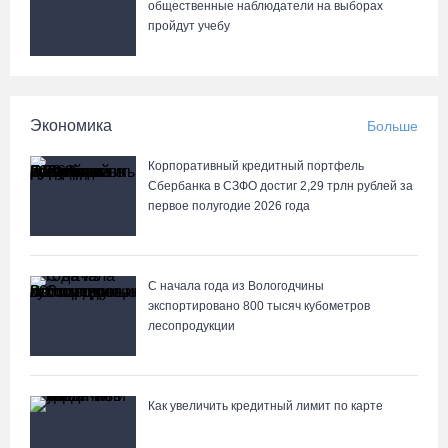
общественные наблюдатели на выборах
В Череповце госпитализировали пострадавшего в ДТП
пройдут учебу
мотоциклиста и его пассажира
07.08.26 / 13:39
Экономика
Больше
Кириллов станет новой столицей «Серебряного ожерелья» в
свой 250-летний юбилей
Корпоративный кредитный портфель
07.08.26 / 13:36
Сбербанка в СЗФО достиг 2,29 трлн рублей за
первое полугодие 2026 года
Речные трамвайчики будут бесплатно катать вологжан и гостей
города 8 и 9 августа
С начала года из Вологодчины
07.08.26 / 12:49
экспортировано 800 тысяч кубометров
лесопродукции
Череповецкая пенсионерка продала украшения и лишилась
более полумиллиона рублей
07.08.26 / 12:32
Как увеличить кредитный лимит по карте