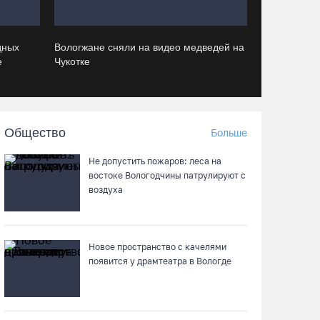
В заречной части Вологды открылся новый
дных
Вологжане сняли на видео медведей на
офис МФЦ
е
Чукотке
05.08.26 / 17:09
В Вологде на 18 дворовых территориях
завершены работы по благоустройству
Общество
Больше
05.08.26 / 16:36
Не допустить пожаров: леса на
востоке Вологодчины патрулируют с
воздуха
Осановская роща в Вологде стала
современным парком с есенинским
настроением
05.08.26 / 16:22
Новое пространство с качелями
появится у драмтеатра в Вологде
Житель Москвы пострадал в
опрокинувшемся под Вытегрой грузовике