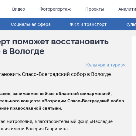
Видео
Фоторепортаж
Проекты
Аналити
Социальная сфера
ЖКХ и транспорт
Куль
рт поможет восстановить
 в Вологде
Культура и туризм
рания, занимаемое сейчас областной филармонией,
ительного концерта «Возродим Спасо-Всеградский собор
ление православной святыни.
ая митрополия, Благотворительный фонд «Наследие
мония имени Валерия Гаврилина.