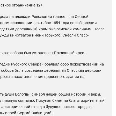
астное ограничение 12+.
орода на площади Революции (ранее – на Сенной
янном исполнении в октябре 1654 года во избавлении
следствии деревянный храм был заменен каменным. После
нужды кинотеатра имени Горького. Снесли Спасо-
дского собора был установлен Поклонный крест.
ледие Русского Севера» объявил сбор пожертвований на
е собора была возведена деревянная Спасская церковь-
проекта восстановления церковного здания на
сть души Вологды, символ нашей общей истории и веры.
у главную святыню. Покупая билет на благотворительный
 а исторический вклад в будущее нашего города», –
ра» иерей Сергий Зяблицкий.