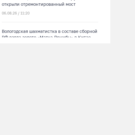
открыли отремонтированный мост
06.08.26 / 11:20
Вологодская шахматистка в составе сборной
РФ взяла золото «Матча Дружбы» в Китае
06.08.26 / 11:02
58-летняя вологжанка на электросамокате
врезалась в машину и попала в больницу
06.08.26 / 10:51
В Вологде пресечена деятельность
очередной точки нелегальной продажи
алкоголя
06.08.26 / 10:42