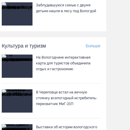
05.08.26 / 16:19
Заблудившуюся семью с двумя
детьми нашли в лесу под Вологдой
Георгий Филимонов: Мы создаём новую
архитектуру строительного рынка в области
05.08.26 / 16:01
Культура и туризм
Больше
В Вологодской области клещи покусали уже
13,4 тысячи человек
На Вологодчине интерактивная
карта для туристов объединила
05.08.26 / 15:47
отдых и гастрономию
Более 17 тысяч онкоскринингов проведено
на Вологодчине с начала года
В Череповце встал на вечную
05.08.26 / 15:44
стоянку всепогодный истребитель-
перехватчик МиГ‑21П
Разбившегося водителя кроссового
мотоцикла доставили в Вытегорскую ЦРБ
Выставка об истории вологодского
05.08.26 / 15:25