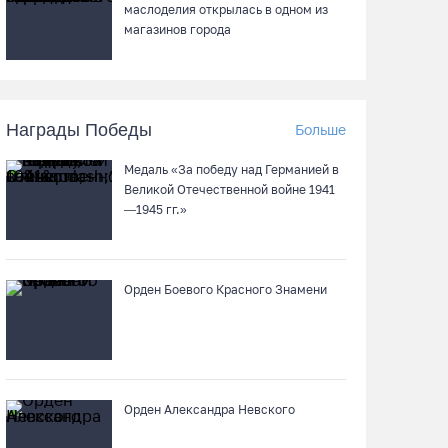
маслоделия открылась в одном из
магазинов города
Шумоэкран на Белозерском шоссе в Вологде
превратили в космическую галерею
05.08.26 / 15:09
Награды Победы
Больше
Ремонт улицы Чернышевского в Вологде
Медаль «За победу над Германией в
завершат на полгода раньше, чем
Великой Отечественной войне 1941
планировали
—1945 гг.»
05.08.26 / 14:54
Орден Боевого Красного Знамени
В Вологде две сестры из-за замены домофона
перевели мошенникам 3,5 млн рублей
05.08.26 / 14:13
Вологжанам предлагают сосчитать на кустах
Орден Александра Невского
домовых и полевых воробьев