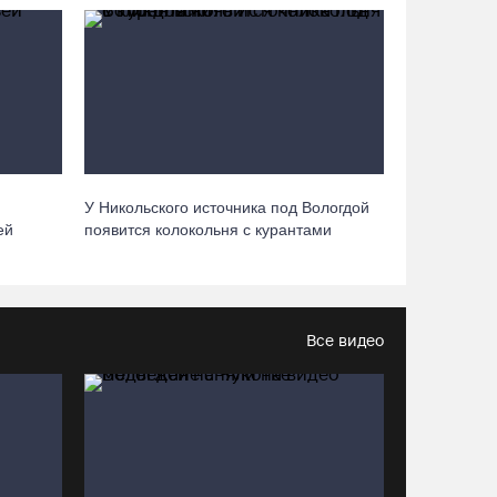
Самая маленькая и самая ценная
баскетболистка Анастасия Сущик вновь в
«Чевакате»
06.08.26 / 08:57
«Алмаз» выиграл у «Красной машины», но
У Никольского источника под Вологдой
остался без золота космического турнира
ей
появится колокольня с курантами
06.08.26 / 08:50
«Единая Россия» получила первое место в
бюллетене на выборах в Госдуму
Все видео
05.08.26 / 20:20
Четырех пьяных водителей и 23 без прав
задержали за сутки вологодские гаишники
05.08.26 / 17:45