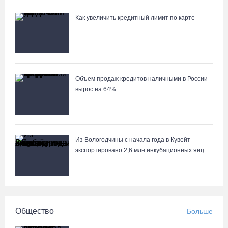
05.08.26 / 16:01
Как увеличить кредитный лимит по карте
В Вологодской области клещи покусали уже 13,4 тысячи
человек
05.08.26 / 15:47
Объем продаж кредитов наличными в России
вырос на 64%
Более 17 тысяч онкоскринингов проведено на Вологодчине с
начала года
05.08.26 / 15:44
Из Вологодчины с начала года в Кувейт
Разбившегося водителя кроссового мотоцикла доставили в
экспортировано 2,6 млн инкубационных яиц
Вытегорскую ЦРБ
05.08.26 / 15:25
Шумоэкран на Белозерском шоссе в Вологде превратили в
Общество
Больше
космическую галерею