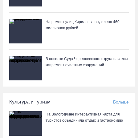
8 августа в муниципалитетах Вологодчины проведут массовые
зарядки
На ремонт улиц Кириллова выделено 460
05.08.26 / 11:04
миллионов рублей
Вологжане через чат-бот подали 26 тысяч идей для развития
региона
05.08.26 / 11:03
В поселке Суда Череповецкого округа начался
капремонт очистных сооружений
В Вологде водитель «Лексуса» сбила во дворе мотоциклиста
05.08.26 / 10:31
Культура и туризм
Больше
В Череповце после реконструкции открыли фонтан в
Комсомольском парке
На Вологодчине интерактивная карта для
05.08.26 / 10:30
туристов объединила отдых и гастрономию