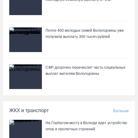
Браконьеров из Ленобласти оштрафовали на 1,3 млн за вылов
рыбы под Череповцом
05.08.26 / 11:57
Почти 400 молодых семей Вологодчины уже
получили выплату 300 тысяч рублей
Полицейские задержали двух вологжанок с килограммом
наркотиков
05.08.26 / 11:44
СФР досрочно перечислит часть социальных
выплат жителям Вологодчины
Курс на легитимность: на Вологодчине общественные
наблюдатели на выборах пройдут учебу
05.08.26 / 11:36
ЖКХ и транспорт
Больше
Вологодская область вошла в число лидеров по росту
рождаемости
На Горбатом мосту в Вологде идет устройство
05.08.26 / 11:33
опор и пролетных строений