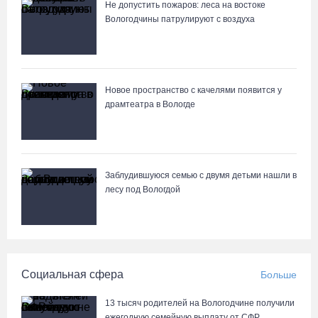
05.08.26 / 15:09
Не допустить пожаров: леса на востоке
Вологодчины патрулируют с воздуха
Ремонт улицы Чернышевского в Вологде завершат на полгода
раньше, чем планировали
05.08.26 / 14:54
Новое пространство с качелями появится у
драмтеатра в Вологде
В Вологде две сестры из-за замены домофона перевели
мошенникам 3,5 млн рублей
05.08.26 / 14:13
Заблудившуюся семью с двумя детьми нашли в
лесу под Вологдой
Вологжанам предлагают сосчитать на кустах домовых и
полевых воробьев
05.08.26 / 12:58
Социальная сфера
Больше
Нейросеть Kandinsky обучит роботов законам физики
05.08.26 / 12:47
13 тысяч родителей на Вологодчине получили
ежегодную семейную выплату от СФР