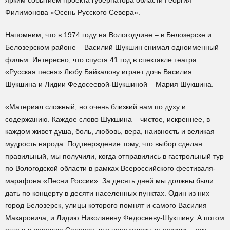
ярким событием проекта губернатора области Георгия
Филимонова «Осень Русского Севера».
Напомним, что в 1974 году на Вологодчине – в Белозерске и
Белозерском районе – Василий Шукшин снимал одноименный
фильм. Интересно, что спустя 41 год в спектакле театра
«Русская песня» Любу Байкалову играет дочь Василия
Шукшина и Лидии Федосеевой-Шукшиной – Мария Шукшина.
«Материал сложный, но очень близкий нам по духу и
содержанию. Каждое слово Шукшина – чистое, искреннее, в
каждом живет душа, боль, любовь, вера, наивность и великая
мудрость народа. Подтверждение тому, что выбор сделан
правильный, мы получили, когда отправились в гастрольный тур
по Вологодской области в рамках Всероссийского фестиваля-
марафона «Песни России». За десять дней мы должны были
дать по концерту в десяти населенных пунктах. Один из них –
город Белозерск, улицы которого помнят и самого Василия
Макаровича, и Лидию Николаевну Федосееву-Шукшину. А потом