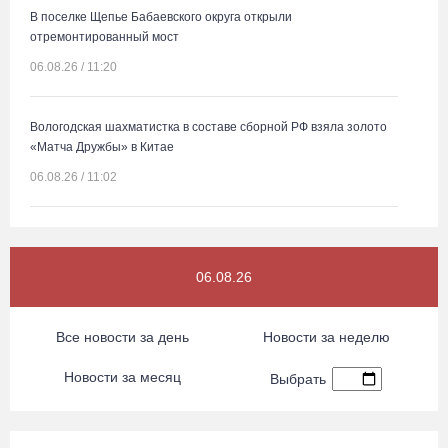
В поселке Щепье Бабаевского округа открыли
отремонтированный мост
06.08.26 / 11:20
Вологодская шахматистка в составе сборной РФ взяла золото
«Матча Дружбы» в Китае
06.08.26 / 11:02
58-летняя вологжанка на электросамокате врезалась в машину
и попала в больницу
06.08.26
06.08.26 / 10:51
Все новости за день
Новости за неделю
В Вологде пресечена деятельность очередной точки
нелегальной продажи алкоголя
Новости за месяц
Выбрать
06.08.26 / 10:42