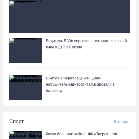
В Сокольском округе водитель иномарки
слетел с дороги в кювет и погиб
Водитель ВАЗа серьезно пострадал по своей
Вологжане сняли на видео медведей на Чукотке
вине в ДТП в Соколе
Сбитую в Череповце женщину-
нарушительницу госпитализировали в
больницу
Спорт
Больше
Какая боль, какая боль: ФК «Тверь» – ФК