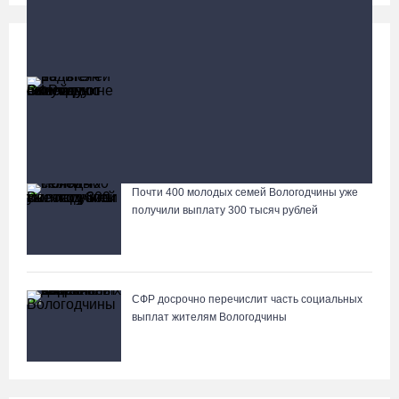
Социальная сфера
Больше
13 тысяч родителей на Вологодчине получили
ежегодную семейную выплату от СФР
Виктор Усков-младший стал главным тренером БК
«Вологда-Чеваката»
Почти 400 молодых семей Вологодчины уже
Лазерную проекцию на пешеходных переходах сделают в
получили выплату 300 тысяч рублей
Череповце
СФР досрочно перечислит часть социальных
выплат жителям Вологодчины