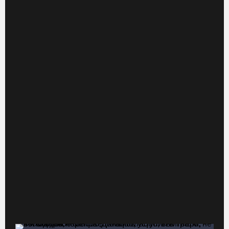
Сотрудники колонии в Шексне предотвратили доставку
заключенным 11 телефонов
04.08.26 / 17:18
Пять пьяных водителей и 15 без прав задержали за сутки
вологодские гаишники
04.08.26 / 17:01
Стали известны даты проведения музейной акции «Огни
вечерней Вологды»
04.08.26 / 16:43
На Вологодчине готовят общественных наблюдателей к
предстоящим выборам
04.08.26 / 16:38