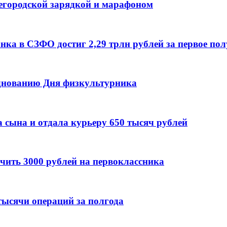
егородской зарядкой и марафоном
а в СЗФО достиг 2,29 трлн рублей за первое полу
днованию Дня физкультурника
 сына и отдала курьеру 650 тысяч рублей
чить 3000 рублей на первоклассника
тыcячи операций за полгода