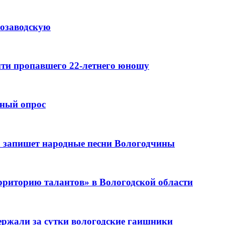
розаводскую
айти пропавшего 22-летнего юношу
рный опрос
 запишет народные песни Вологодчины
рриторию талантов» в Вологодской области
держали за сутки вологодские гаишники