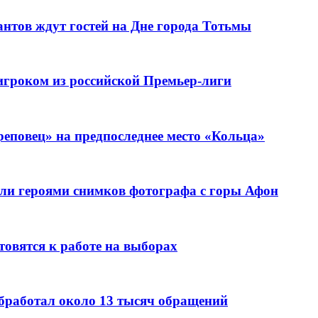
нтов ждут гостей на Дне города Тотьмы
игроком из российской Премьер-лиги
еповец» на предпоследнее место «Кольца»
ли героями снимков фотографа с горы Афон
овятся к работе на выборах
бработал около 13 тысяч обращений