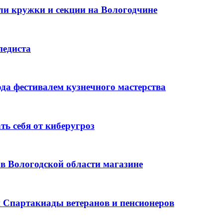
или кружки и секции на Вологодчине
педиста
да фестивалем кузнечного мастерства
ь себя от киберугроз
в Вологодской области магазине
й Спартакиады ветеранов и пенсионеров