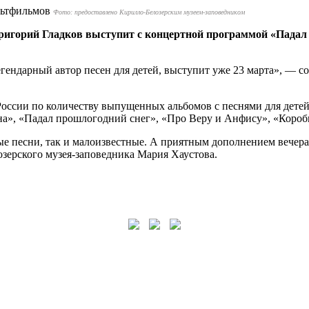
Фото: предоставлено Кирилло-Белозерским музеем-заповедником
Григорий Гладков выступит с концертной программой «Падал
гендарный автор песен для детей, выступит уже 23 марта», — с
оссии по количеству выпущенных альбомов с песнями для детей
на», «Падал прошлогодний снег», «Про Веру и Анфису», «Коро
е песни, так и малоизвестные. А приятным дополнением вечера 
озерского музея-заповедника Мария Хаустова.