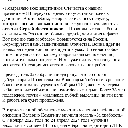
«Поздравляю всех защитников Отечества с нашим
праздником! В первую очередь, это участники боевых
действий. Это те ребята, которые сейчас несут службу,
которые восстанавливают историческую справедливость, -
отметил
Сергей Жестянников
. – Правильные слова были
сказаны – «у России нет больше друзей, чем армия и флот».
Вот именно таким образом формируется сила России.
Формируется нами, защитниками Отечества. Война идет не
только на передовой, война идет и в умах. И сейчас особое
внимание уделяется нашему подрастающему поколению,
воспитательным процессам. И мы уже видим, что ситуация
меняется. Ситуация меняется в головах наших ребят».
Председатель Заксобрания подчеркнул, что со стороны
губернатора и Правительства Вологодской области в регионе
большое внимание уделяется бойцам СВО, женам, матерям
ребят, которые сейчас выполняют боевые задачи. Более 38 мер
поддержки, почти 4 миллиарда рублей выделены на эти цели.
И работа эта будет продолжена.
В торжественной обстановке участнику специальной военной
операции Валерию Комягину вручили медаль «За храбрость».
С 7 ноября 2023 года по 24 апреля 2024 года мужчина
находился в составе 14-го отряда «Барс» на территории ЛНР,