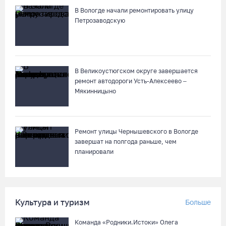
кузнечного мастерства
В Вологде начали ремонтировать улицу
07.08.26 / 10:24
Петрозаводскую
Почти 60 тысяч вологжан научились защищать себя от
киберугроз
В Великоустюгском округе завершается
07.08.26 / 09:55
ремонт автодороги Усть-Алексеево –
Мякинницыно
Неизвестный мужчина погиб в подожженном в Вологодской
области магазине
07.08.26 / 09:25
Ремонт улицы Чернышевского в Вологде
завершат на полгода раньше, чем
планировали
На Вологодчине подвели итоги XII областной Спартакиады
ветеранов и пенсионеров
07.08.26 / 09:23
Культура и туризм
Больше
Манты, речные прогулки и концерты музыкантов ждут
Команда «Родники.Истоки» Олега