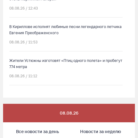
08.08.26 / 12:43
В Кириллове исполнят любимые песни легендарного летчика
Евгения Преображенского
08.08.26 / 11:53
Жители Устюжны изготовят «Птиц одного полета» и пробегут
774 метра
08.08.26 / 11:12
В честь освящения нового храма на Вологодчине выступит
хор грузинского монастыря
08.08.26 / 10:41
08.08.26
На V фестивале «Небо Славян» организуют трейл для
Все новости за день
Новости за неделю
любителей бега