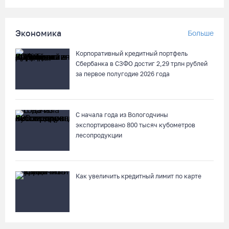
В Кириллове впервые пройдет фестиваль «Рэп на Руси» в
Экономика
Больше
честь юбилея города
07.08.26 / 13:40
Корпоративный кредитный портфель
Сбербанка в СЗФО достиг 2,29 трлн рублей
за первое полугодие 2026 года
В Череповце госпитализировали пострадавшего в ДТП
мотоциклиста и его пассажира
07.08.26 / 13:39
С начала года из Вологодчины
экспортировано 800 тысяч кубометров
лесопродукции
Кириллов станет новой столицей «Серебряного ожерелья» в
свой 250-летний юбилей
07.08.26 / 13:36
Как увеличить кредитный лимит по карте
Речные трамвайчики будут бесплатно катать вологжан и
гостей города 8 и 9 августа
07.08.26 / 12:49