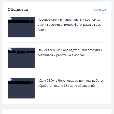
Общество
Больше
Череповецкая пенсионерка продала украшения и лишилась
более полумиллиона рублей
Череповчанки в национальных костюмах
07.08.26 / 12:32
стали героями снимков фотографа с горы
Афон
Мебель и оборудование закупаются для Сперовского ФАПа в
Вытегорском округе
Общественные наблюдатели Вологодчины
07.08.26 / 12:07
готовятся к работе на выборах
В центре Вологды появилось необычное кафе в автобусе
07.08.26 / 12:00
«Дом СВО» в Череповце за полгода работы
обработал около 13 тысяч обращений
Из-за ремонта путей часть череповецких трамваев
остановят на три дня
07.08.26 / 11:22