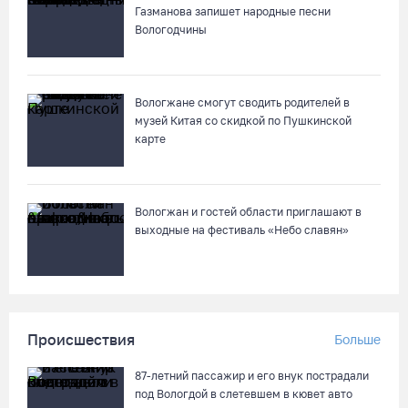
гостей на Дне города Тотьмы
Газманова запишет народные песни
07.08.26 / 08:49
Вологодчины
Вологодские «пчелки» усилились еще одним игроком из
российской Премьер-лиги
Вологжане смогут сводить родителей в
музей Китая со скидкой по Пушкинской
07.08.26 / 08:31
карте
Вологжан и гостей области приглашают в
выходные на фестиваль «Небо славян»
Происшествия
Больше
87-летний пассажир и его внук пострадали
под Вологдой в слетевшем в кювет авто