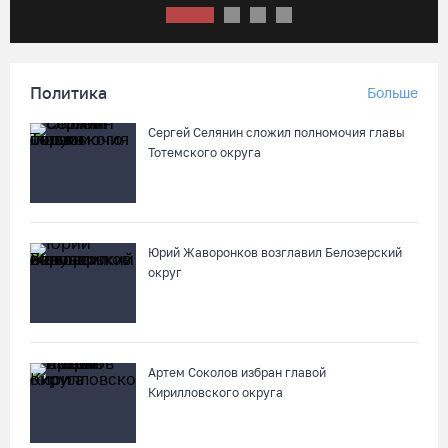
07.08.26 / 15:08
Бизнес Северо-Запада столкнулся с более чем 1,5 тысячи
DDoS-атак за шесть месяцев
Политика
Больше
07.08.26 / 14:58
Сергей Селянин сложил полномочия главы
Тотемского округа
75-летний бегун из Великого Устюга стал чемпионом России
среди ветеранов
07.08.26 / 14:42
Юрий Жаворонков возглавил Белозерский
округ
Завершен первый этап благоустройства прибрежной зоны
Шекснинского водохранилища
07.08.26 / 14:25
Артем Соколов избран главой
Череповчанку задержали с наркотиками: общая масса
Кирилловского округа
изъятого превысила 527 г
07.08.26 / 14:20