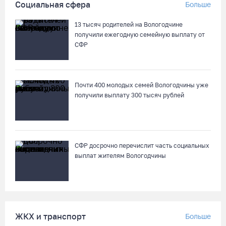
Социальная сфера
Больше
На Вологодчине готовность котельных к отопительному
сезону превысила 65%
13 тысяч родителей на Вологодчине
07.08.26 / 11:19
получили ежегодную семейную выплату от
СФР
В 2026 году аппараты МРТ появятся в двух вологодских
медучреждениях
Почти 400 молодых семей Вологодчины уже
07.08.26 / 11:18
получили выплату 300 тысяч рублей
Более 6 тысяч программ для детей представили кружки и
секции на Вологодчине
07.08.26 / 10:56
СФР досрочно перечислит часть социальных
выплат жителям Вологодчины
В Вологде иномарка сбила 12-летнего велосипедиста
07.08.26 / 10:36
ЖКХ и транспорт
Больше
В Устюжне масштабно отметят 774-летие города фестивалем