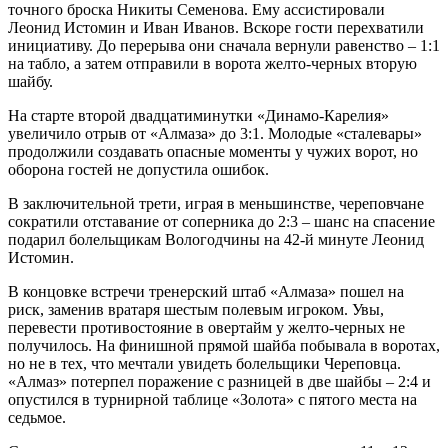
точного броска Никиты Семенова. Ему ассистировали
Леонид Истомин и Иван Иванов. Вскоре гости перехватили
инициативу. До перерыва они сначала вернули равенство – 1:1
на табло, а затем отправили в ворота желто-черных вторую
шайбу.
На старте второй двадцатиминутки «Динамо-Карелия»
увеличило отрыв от «Алмаза» до 3:1. Молодые «сталевары»
продолжили создавать опасные моменты у чужих ворот, но
оборона гостей не допустила ошибок.
В заключительной трети, играя в меньшинстве, череповчане
сократили отставание от соперника до 2:3 – шанс на спасение
подарил болельщикам Вологодчины на 42-й минуте Леонид
Истомин.
В концовке встречи тренерский штаб «Алмаза» пошел на
риск, заменив вратаря шестым полевым игроком. Увы,
перевести противостояние в овертайм у желто-черных не
получилось. На финишной прямой шайба побывала в воротах,
но не в тех, что мечтали увидеть болельщики Череповца.
«Алмаз» потерпел поражение с разницей в две шайбы – 2:4 и
опустился в турнирной таблице «Золота» с пятого места на
седьмое.