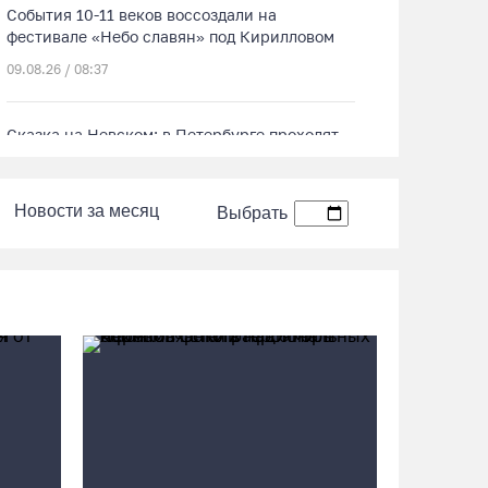
События 10-11 веков воссоздали на
фестивале «Небо славян» под Кирилловом
09.08.26 / 08:37
Сказка на Невском: в Петербурге проходят
Дни Великого Устюга
09.08.26 / 07:40
Новости за месяц
Выбрать
В Вологодской области впервые пройдет
фестиваль памяти Ольги Фокиной
08.08.26 / 18:27
Вологжанину грозит штраф за рекламу
наркотиков
08.08.26 / 17:36