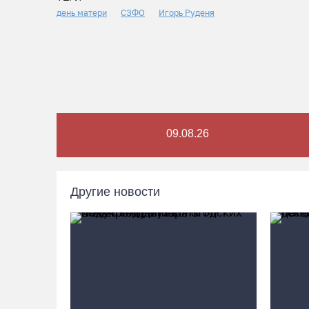
день матери
СЗФО
Игорь Руденя
09.08.26
Другие новости