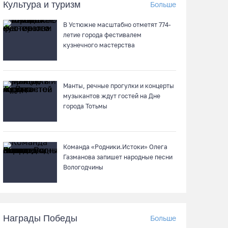
Культура и туризм
Больше
На V фестивале «Небо Славян» организуют
трейл для любителей бега
В Устюжне масштабно отметят 774-
летие города фестивалем
08.08.26 / 10:22
кузнечного мастерства
Две телеги «органики» станут главным
призом лотереи фестиваля «Батранский
Манты, речные прогулки и концерты
лен»
музыкантов ждут гостей на Дне
города Тотьмы
08.08.26 / 09:56
8 августа в Череповце пройдет праздник
баскетбола и брейкинга
Команда «Родники.Истоки» Олега
Газманова запишет народные песни
08.08.26 / 09:15
Вологодчины
10 пьяных водителей и 23 без прав
остановили за сутки вологодские гаишники
Награды Победы
Больше
07.08.26 / 18:12