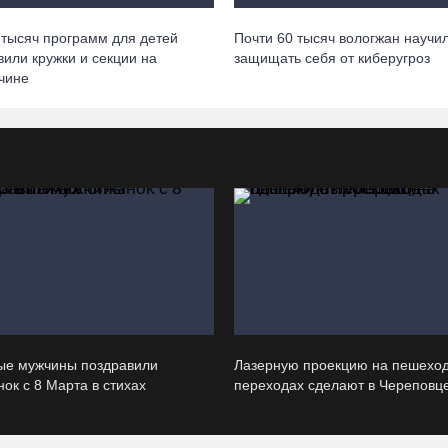
 тысяч программ для детей
Почти 60 тысяч вологжан научи
вили кружки и секции на
защищать себя от киберугроз
чине
ые мужчины поздравили
Лазерную проекцию на пешехо
ок с 8 Марта в стихах
переходах сделают в Череповц