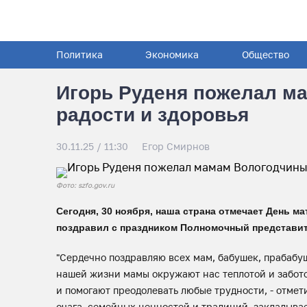
Политика
Экономика
Общество
Игорь Руденя пожелал м
радости и здоровья
30.11.25 / 11:30
Егор Смирнов
Фото: szfo.gov.ru
Сегодня, 30 ноября, наша страна отмечает День м
поздравил с праздником Полномочный представит
"Сердечно поздравляю всех мам, бабушек, прабабу
нашей жизни мамы окружают нас теплотой и забото
и помогают преодолевать любые трудности, - отме
очага, семейных ценностей и традиций, закладыв