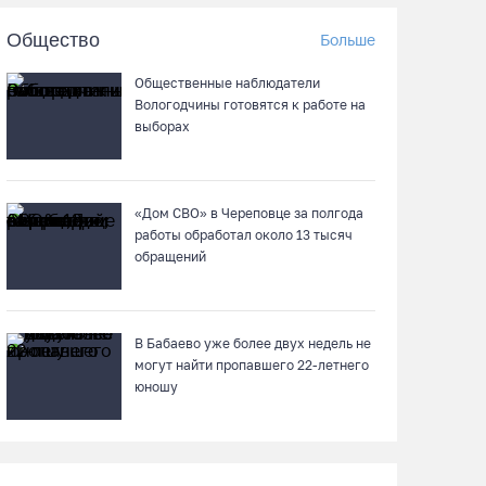
превратили в стены картинной галереи
Общество
Больше
08.08.26 / 12:43
Общественные наблюдатели
Вологодчины готовятся к работе на
В Кириллове исполнят любимые песни
выборах
легендарного летчика Евгения
Преображенского
08.08.26 / 11:53
«Дом СВО» в Череповце за полгода
работы обработал около 13 тысяч
Жители Устюжны изготовят «Птиц одного
обращений
полета» и пробегут 774 метра
08.08.26 / 11:12
В Бабаево уже более двух недель не
могут найти пропавшего 22-летнего
В честь освящения нового храма на
юношу
Вологодчине выступит хор грузинского
монастыря
08.08.26 / 10:41