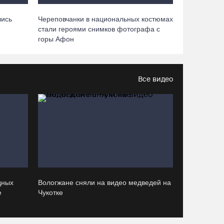
Четыре человека потерялись в пятницу в
лесах Вологодчины
лись
Череповчанки в национальных костюмах
08.08.26 / 16:11
стали героями снимков фотографа с
горы Афон
Троицкий Орловский храм под Великим
Устюгом обрел купол и крест
Все видео
08.08.26 / 15:33
Более двух тысяч наблюдателей обеспечат
на Вологодчине контроль на выборах
08.08.26 / 14:29
Руины храма под Череповцом засыпали
землей, чтобы установить на холме крест
дных
Вологжане сняли на видео медведей на
е
Чукотке
08.08.26 / 13:37
Городские заборы и фасады домов Тотьмы