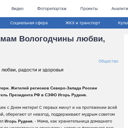
Видео
Фоторепортаж
Проекты
Аналити
Социальная сфера
ЖКХ и транспорт
Куль
амам Вологодчины любви,
Общество
атери. Жителей регионов Северо-Запада России
ель Президента РФ в СЗФО Игорь Руденя.
шек с Днем матери! С первых минут и на протяжении всей
й, оберегают от невзгод, поддерживают мудрым советом
тил
. - Мама, как хранительница домашнего
Игорь Руденя
ает те нравственные ориентиры, которые формируют всю