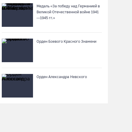
Медаль «За победу над Германией в
Заявка на создание университетского
Великой Отечественной войне 1941
кампуса в Череповце направлена в
—1945 гг.»
Минобрнауки РФ
07.08.26 / 17:25
Орден Боевого Красного Знамени
В выходные на Вологодчине станет известен
обладатель футбольного кубка региона
07.08.26 / 17:15
Орден Александра Невского
Девушка пострадала в ДТП под Кирилловом
по вине пьяного подростка на квадроцикле
07.08.26 / 16:46
Под Харовском пьяный водитель «Тойоты»
слетел с трассы в кювет и опрокинулся
07.08.26 / 15:23