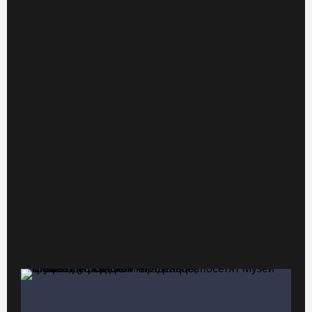
Нейросеть Kandinsky обучит роботов законам физики
05.08.26 / 12:47
Браконьеров из Ленобласти оштрафовали на 1,3 млн за вылов
рыбы под Череповцом
05.08.26 / 11:57
Полицейские задержали двух вологжанок с килограммом
наркотиков
05.08.26 / 11:44
Курс на легитимность: на Вологодчине общественные
наблюдатели на выборах пройдут учебу
05.08.26 / 11:36
Вологодская область вошла в число лидеров по росту
рождаемости