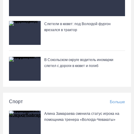
Слетели в кювет: под Вологдой фургон
Вологжане сняли на видео медведей на Чукотке
врезался в трактор
В Сокольском округе водитель иномарки
слетел с дороги в кювет и погиб
Спорт
Больше
Алина Замараева сменила статус игрока на
помощника тренера «Вологда-Чевакаты»