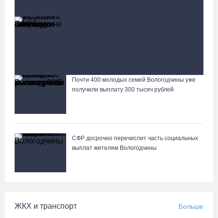
Социальная сфера
Больше
13 тысяч родителей на Вологодчине получили
ежегодную семейную выплату от СФР
У Никольского источника под Вологдой появится
колокольня с курантами
Почти 400 молодых семей Вологодчины уже
Лазерную проекцию на пешеходных переходах сделают в
получили выплату 300 тысяч рублей
Череповце
СФР досрочно перечислит часть социальных
выплат жителям Вологодчины
ЖКХ и транспорт
Больше