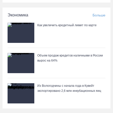
Вологодские семьи смогут побороться за звание «Самого
Экономика
Больше
лучшего папы»
Как увеличить кредитный лимит по карте
05.08.26 / 10:26
Объем продаж кредитов наличными в России
вырос на 64%
Из Вологодчины с начала года в Кувейт
экспортировано 2,6 млн инкубационных яиц