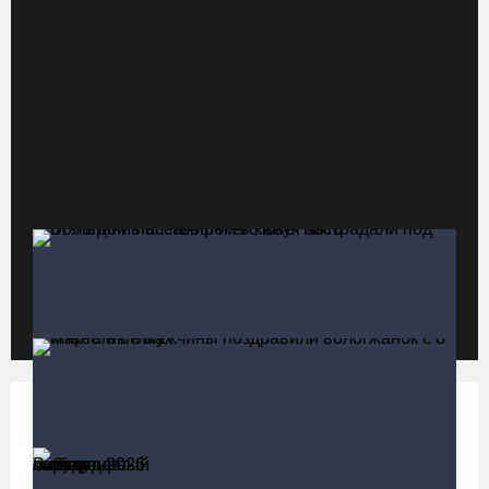
07.08.26 / 13:40
В Череповце госпитализировали пострадавшего в ДТП
мотоциклиста и его пассажира
07.08.26 / 13:39
Кириллов станет новой столицей «Серебряного ожерелья» в
свой 250-летний юбилей
07.08.26 / 13:36
Речные трамвайчики будут бесплатно катать вологжан и гостей
города 8 и 9 августа
07.08.26 / 12:49
Политика
Больше
Череповецкая пенсионерка продала украшения и лишилась
более полумиллиона рублей
Выборы-2026: кому отдает победу
поквартирный опрос