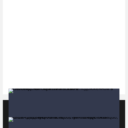
фестиваля «Батранский лен»
08.08.26 / 09:56
8 августа в Череповце пройдет праздник баскетбола и
брейкинга
08.08.26 / 09:15
10 пьяных водителей и 23 без прав остановили за сутки
вологодские гаишники
07.08.26 / 18:12
Заявка на создание университетского кампуса в Череповце
направлена в Минобрнауки РФ
07.08.26 / 17:25
Популярные видео
Все видео
В выходные на Вологодчине станет известен обладатель
футбольного кубка региона