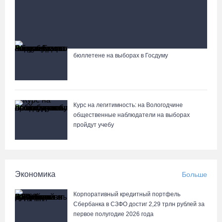
07.08.26 / 12:32
87-летний пассажир и его внук пострадали под Вологдой в
слетевшем в кювет авто
Мебель и оборудование закупаются для Сперовского ФАПа в
Вытегорском округе
«Единая Россия» получила первое место в
07.08.26 / 12:07
бюллетене на выборах в Госдуму
Известные мужчины поздравили вологжанок с 8 Марта в
стихах
В центре Вологды появилось необычное кафе в автобусе
07.08.26 / 12:00
Курс на легитимность: на Вологодчине
общественные наблюдатели на выборах
пройдут учебу
Из-за ремонта путей часть череповецких трамваев остановят
на три дня
07.08.26 / 11:22
Экономика
Больше
На Вологодчине готовность котельных к отопительному сезону
превысила 65%
Корпоративный кредитный портфель
Сбербанка в СЗФО достиг 2,29 трлн рублей за
07.08.26 / 11:19
первое полугодие 2026 года