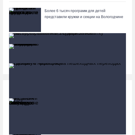
Более 6 тысяч программ для детей
представили кружки и секции на Вологодчине
Почти 60 тысяч вологжан научились защищать
себя от киберугроз
Социальная сфера
Больше
13 тысяч родителей на Вологодчине получили
ежегодную семейную выплату от СФР
Четверых вологжан осудили за попытку распространения
2,5 кг наркотиков