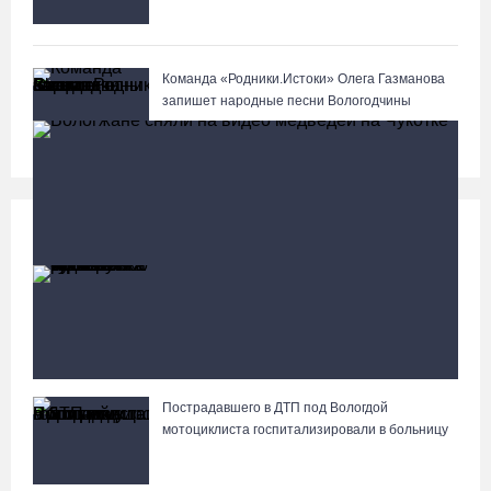
Команда «Родники.Истоки» Олега Газманова
запишет народные песни Вологодчины
Происшествия
Больше
88-летняя вологжанка приняла мошенника за
сына и отдала курьеру 650 тысяч рублей
Пострадавшего в ДТП под Вологдой
Вологжане сняли на видео медведей на Чукотке
мотоциклиста госпитализировали в больницу