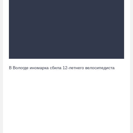
крест
08.08.26 / 15:33
Более двух тысяч наблюдателей обеспечат на Вологодчине
контроль на выборах
08.08.26 / 14:29
Руины храма под Череповцом засыпали землей, чтобы
В Вологде иномарка сбила 12-летнего велосипедиста
установить на холме крест
08.08.26 / 13:37
Городские заборы и фасады домов Тотьмы превратили в стены
картинной галереи
08.08.26 / 12:43
В Кириллове исполнят любимые песни легендарного летчика