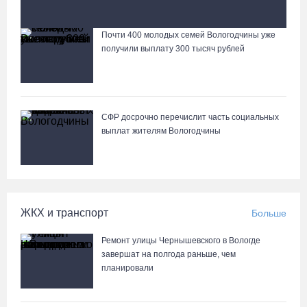
Вологжанам предлагают сосчитать на кустах домовых и
полевых воробьев
Почти 400 молодых семей Вологодчины уже
Лазерную проекцию на пешеходных переходах сделают в
получили выплату 300 тысяч рублей
Череповце
СФР досрочно перечислит часть социальных
выплат жителям Вологодчины
ЖКХ и транспорт
Больше
Ремонт улицы Чернышевского в Вологде
завершат на полгода раньше, чем
планировали