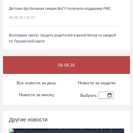
Детская футбольная секция ВоГУ получила поддержку РФС
06.08.26 / 15:42
Вологжане смогут сводить родителей в музей Китая со скидкой
по Пушкинской карте
06.08.26 / 15:40
06.08.26
87-летний пассажир и его внук пострадали под Вологдой в
слетевшем в кювет авто
Все новости за день
Новости за неделю
06.08.26 / 15:39
Новости за месяц
Выбрать
Четверых вологжан осудили за попытку распространения 2,5 кг
наркотиков
06.08.26 / 15:05
Другие новости