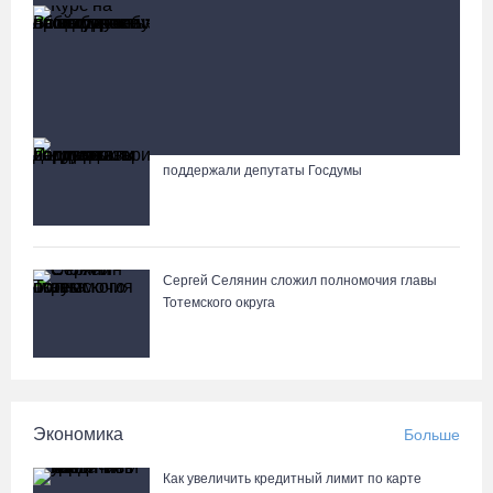
Курс на легитимность: на Вологодчине
В Вологде на 18 дворовых территориях завершены работы по
общественные наблюдатели на выборах
благоустройству
пройдут учебу
05.08.26 / 16:36
Шумоэкран на Белозерском шоссе в Вологде превратили
в космическую галерею
Осановская роща в Вологде стала современным парком с
Инициативы вологодских парламентариев
есенинским настроением
поддержали депутаты Госдумы
Известные мужчины поздравили вологжанок с 8 Марта в
05.08.26 / 16:22
стихах
Житель Москвы пострадал в опрокинувшемся под Вытегрой
Сергей Селянин сложил полномочия главы
грузовике
Тотемского округа
05.08.26 / 16:19
Георгий Филимонов: Мы создаём новую архитектуру
строительного рынка в области
Экономика
Больше
05.08.26 / 16:01
Как увеличить кредитный лимит по карте