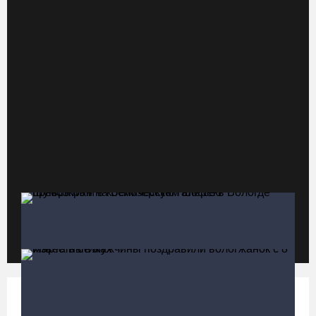
«Алмаз» выиграл у «Красной машины», но остался без золота
космического турнира
06.08.26 / 08:50
«Единая Россия» получила первое место в бюллетене на
выборах в Госдуму
05.08.26 / 20:20
Четырех пьяных водителей и 23 без прав задержали за сутки
вологодские гаишники
05.08.26 / 17:45
В заречной части Вологды открылся новый офис МФЦ
05.08.26 / 17:09
Политика
Больше