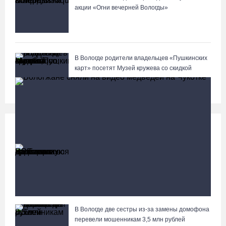
акции «Огни вечерней Вологды»
В Вологде родители владельцев «Пушкинских
карт» посетят Музей кружева со скидкой
Происшествия
Больше
Разбившегося водителя кроссового мотоцикла
доставили в Вытегорскую ЦРБ
В Вологде две сестры из-за замены домофона
Вологжане сняли на видео медведей на Чукотке
перевели мошенникам 3,5 млн рублей