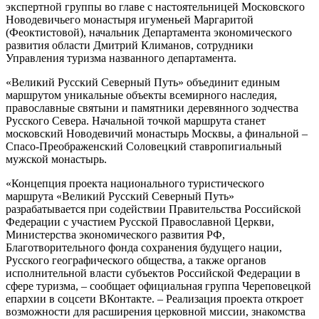
экспертной группы во главе с настоятельницей Московского
Новодевичьего монастыря игуменьей Маргаритой
(Феоктистовой), начальник Департамента экономического
развития области Дмитрий Климанов, сотрудники
Управления туризма названного департамента.
«Великий Русский Северный Путь» объединит единым
маршрутом уникальные объекты всемирного наследия,
православные святыни и памятники деревянного зодчества
Русского Севера. Начальной точкой маршрута станет
московский Новодевичий монастырь Москвы, а финальной –
Спасо-Преображенский Соловецкий ставропигиальный
мужской монастырь.
«Концепция проекта национального туристического
маршрута «Великий Русский Северный Путь»
разрабатывается при содействии Правительства Российской
Федерации с участием Русской Православной Церкви,
Министерства экономического развития РФ,
Благотворительного фонда сохранения будущего нации,
Русского географического общества, а также органов
исполнительной власти субъектов Российской Федерации в
сфере туризма, – сообщает официальная группа Череповецкой
епархии в соцсети ВКонтакте. – Реализация проекта откроет
возможности для расширения церковной миссии, знакомства