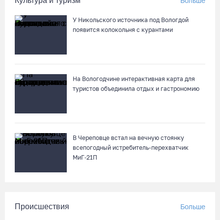
Культура и туризм
Больше
04.08.26 / 15:15
У Никольского источника под Вологдой
появится колокольня с курантами
На Горбатом мосту в Вологде идет устройство опор и
пролетных строений
04.08.26 / 15:03
На Вологодчине интерактивная карта для
туристов объединила отдых и гастрономию
В Череповце встал на вечную стоянку
всепогодный истребитель-перехватчик
МиГ‑21П
Происшествия
Больше