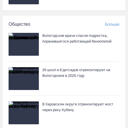
Заблудившуюся семью с двумя детьми нашли в лесу под
Вологдой
Общество
Больше
05.08.26 / 09:23
Вологодские врачи спасли подростка,
поранившегося работающей бензопилой
Шестеро вологодских школьников поедут в путешествие по
стране в поезде-отеле
05.08.26 / 09:01
26 школ и 8 детсадов отремонтируют на
Вологодчине в 2026 году
В августе медики «Здравдесанта» продолжат работу в
округах Вологодчины
04.08.26 / 18:45
В Харовском округе отремонтируют мост
Город Кириллов отметил свой 250-летний юбилей открытием
через реку Кубену
музейной выставки
04.08.26 / 17:45