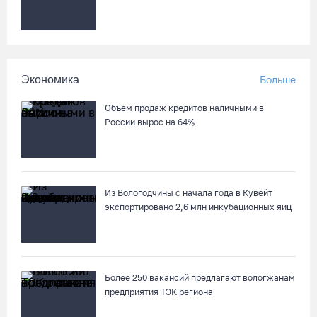
05.08.26 / 10:31
В Череповце после реконструкции открыли фонтан в
Комсомольском парке
Экономика
Больше
05.08.26 / 10:30
Объем продаж кредитов наличными в
Вологодские семьи смогут побороться за звание «Самого
России вырос на 64%
лучшего папы»
05.08.26 / 10:26
Из Вологодчины с начала года в Кувейт
Не допустить пожаров: леса на востоке Вологодчины
экспортировано 2,6 млн инкубационных яиц
патрулируют с воздуха
05.08.26 / 09:44
Новое пространство с качелями появится у драмтеатра в
Более 250 вакансий предлагают вологжанам
Вологде
предприятия ТЭК региона
05.08.26 / 09:30