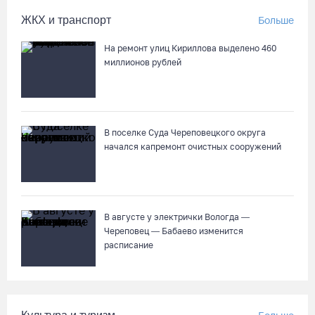
ЖКХ и транспорт
Больше
Слетели в кювет: под Вологдой фургон врезался в трактор
04.08.26 / 16:26
На ремонт улиц Кириллова выделено 460
миллионов рублей
52% россиян считают распространение дипфейков опасным
04.08.26 / 15:55
В поселке Суда Череповецкого округа
начался капремонт очистных сооружений
Алина Замараева сменила статус игрока на помощника
тренера «Вологда-Чевакаты»
04.08.26 / 15:52
В августе у электрички Вологда —
Как увеличить кредитный лимит по карте
Череповец — Бабаево изменится
расписание
04.08.26 / 15:37
В Вологде родители владельцев «Пушкинских карт» посетят
Музей кружева со скидкой