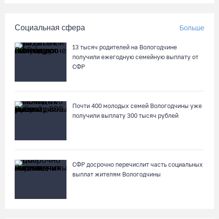
Сотрудники колонии в Шексне предотвратили доставку
Социальная сфера
Больше
заключенным 11 телефонов
04.08.26 / 17:18
13 тысяч родителей на Вологодчине
получили ежегодную семейную выплату от
СФР
Пять пьяных водителей и 15 без прав задержали за сутки
вологодские гаишники
04.08.26 / 17:01
Почти 400 молодых семей Вологодчины уже
получили выплату 300 тысяч рублей
Стали известны даты проведения музейной акции «Огни
вечерней Вологды»
04.08.26 / 16:43
СФР досрочно перечислит часть социальных
выплат жителям Вологодчины
На Вологодчине готовят общественных наблюдателей к
предстоящим выборам
04.08.26 / 16:38