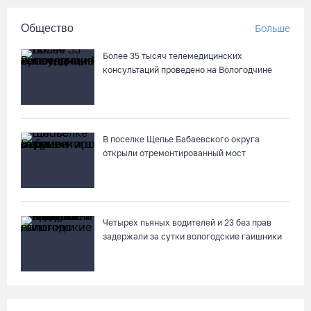
Поражение от «Фанкома» отбросило ФК «Череповец» на
Общество
Больше
предпоследнее место «Кольца»
07.08.26 / 08:12
Более 35 тысяч телемедицинских
консультаций проведено на Вологодчине
Череповчанки в национальных костюмах стали героями
снимков фотографа с горы Афон
06.08.26 / 20:20
В поселке Щепье Бабаевского округа
открыли отремонтированный мост
Общественные наблюдатели Вологодчины готовятся к
работе на выборах
06.08.26 / 19:28
Четырех пьяных водителей и 23 без прав
задержали за сутки вологодские гаишники
«Дом СВО» в Череповце за полгода работы обработал около
13 тысяч обращений
06.08.26 / 18:44