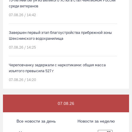
75-летний бегун из Великого Устюга стал чемпионом России
среди ветеранов
07.08.26 / 14:42
Завершен первый этап благоустройства прибрежной зоны
Шекснинского водохранилища
07.08.26 / 14:25
Череповчанку задержали с наркотиками: общая масса
изъятого превысила 527 г
07.08.26 / 14:20
В Кириллове впервые пройдет фестиваль «Рэп на Руси» в
честь юбилея города
07.08.26
07.08.26 / 13:40
Все новости за день
Новости за неделю
В Череповце госпитализировали пострадавшего в ДТП