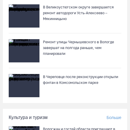
06.08.26 / 17:05
В Великоустюгском округе завершается
ремонт автодороги Усть-Алексеево –
Мякинницыно
Семерых пьяных водителей и 34 без прав задержали за сутки
вологодские гаишники
06.08.26 / 16:36
Ремонт улицы Чернышевского в Вологде
завершат на полгода раньше, чем
планировали
В Тотемском округе построили три дома для работников села
06.08.26 / 16:12
В Череповце после реконструкции открыли
Детская футбольная секция ВоГУ получила поддержку РФС
фонтан в Комсомольском парке
06.08.26 / 15:42
Вологжане смогут сводить родителей в музей Китая со
скидкой по Пушкинской карте
Культура и туризм
Больше
06.08.26 / 15:40
Вологжан и гостей области приглашают в