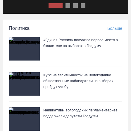
07.08.26 / 11:18
Более 6 тысяч программ для детей представили кружки и
секции на Вологодчине
Политика
Больше
07.08.26 / 10:56
«Единая Россия» получила первое место в
бюллетене на выборах в Госдуму
В Вологде иномарка сбила 12-летнего велосипедиста
07.08.26 / 10:36
Курс на легитимность: на Вологодчине
В Устюжне масштабно отметят 774-летие города фестивалем
общественные наблюдатели на выборах
кузнечного мастерства
пройдут учебу
07.08.26 / 10:24
Почти 60 тысяч вологжан научились защищать себя от
Инициативы вологодских парламентариев
киберугроз
поддержали депутаты Госдумы
07.08.26 / 09:55