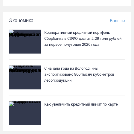
Неизвестный мужчина погиб в подожженном в Вологодской
области магазине
Экономика
Больше
07.08.26 / 09:25
Корпоративный кредитный портфель
Сбербанка в СЗФО достиг 2,29 трлн рублей
На Вологодчине подвели итоги XII областной Спартакиады
за первое полугодие 2026 года
ветеранов и пенсионеров
07.08.26 / 09:23
С начала года из Вологодчины
экспортировано 800 тысяч кубометров
Манты, речные прогулки и концерты музыкантов ждут
лесопродукции
гостей на Дне города Тотьмы
07.08.26 / 08:49
Как увеличить кредитный лимит по карте
Вологодские «пчелки» усилились еще одним игроком из
российской Премьер-лиги
07.08.26 / 08:31