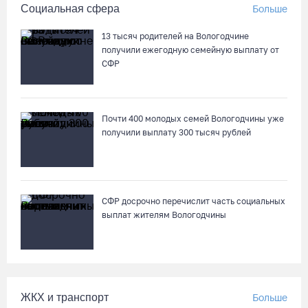
Социальная сфера
Больше
В Вологде начали ремонтировать улицу Петрозаводскую
06.08.26 / 17:55
13 тысяч родителей на Вологодчине
получили ежегодную семейную выплату от
СФР
В Бабаево уже более двух недель не могут найти пропавшего
22-летнего юношу
06.08.26 / 17:45
Почти 400 молодых семей Вологодчины уже
получили выплату 300 тысяч рублей
Выборы-2026: кому отдает победу поквартирный опрос
06.08.26 / 17:18
СФР досрочно перечислит часть социальных
Команда «Родники.Истоки» Олега Газманова запишет
выплат жителям Вологодчины
народные песни Вологодчины
06.08.26 / 17:10
122 школьника из Алчевска прибыли на «Территорию
ЖКХ и транспорт
Больше
талантов» в Вологодской области