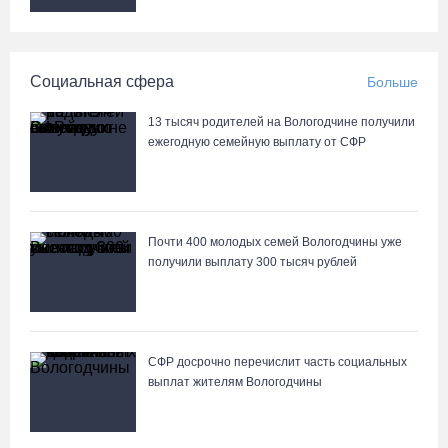
Шекснинского водохранилища
07.08.26 / 14:25
Социальная сфера
Больше
Череповчанку задержали с наркотиками: общая масса изъятого
превысила 527 г
13 тысяч родителей на Вологодчине получили
07.08.26 / 14:20
ежегодную семейную выплату от СФР
В Кириллове впервые пройдет фестиваль «Рэп на Руси» в
честь юбилея города
Почти 400 молодых семей Вологодчины уже
07.08.26 / 13:40
получили выплату 300 тысяч рублей
В Череповце госпитализировали пострадавшего в ДТП
мотоциклиста и его пассажира
07.08.26 / 13:39
СФР досрочно перечислит часть социальных
выплат жителям Вологодчины
Кириллов станет новой столицей «Серебряного ожерелья» в
свой 250-летний юбилей