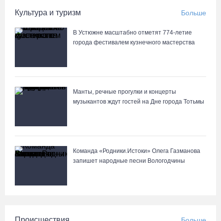
Культура и туризм
Больше
Из-за ремонта путей часть череповецких трамваев остановят
В Устюжне масштабно отметят 774-летие
на три дня
города фестивалем кузнечного мастерства
07.08.26 / 11:22
На Вологодчине готовность котельных к отопительному сезону
превысила 65%
Манты, речные прогулки и концерты
музыкантов ждут гостей на Дне города Тотьмы
07.08.26 / 11:19
Команда «Родники.Истоки» Олега Газманова
запишет народные песни Вологодчины
Происшествия
Больше