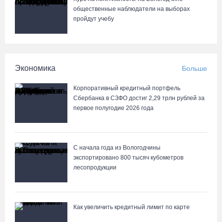
вологодские гаишники
общественные наблюдатели на выборах
пройдут учебу
07.08.26 / 18:12
Заявка на создание университетского кампуса в Череповце
направлена в Минобрнауки РФ
Экономика
Больше
07.08.26 / 17:25
Корпоративный кредитный портфель
Сбербанка в СЗФО достиг 2,29 трлн рублей за
В выходные на Вологодчине станет известен обладатель
первое полугодие 2026 года
футбольного кубка региона
07.08.26 / 17:15
С начала года из Вологодчины
экспортировано 800 тысяч кубометров
Девушка пострадала в ДТП под Кирилловом по вине пьяного
лесопродукции
подростка на квадроцикле
07.08.26 / 16:46
Как увеличить кредитный лимит по карте
Под Харовском пьяный водитель «Тойоты» слетел с трассы в