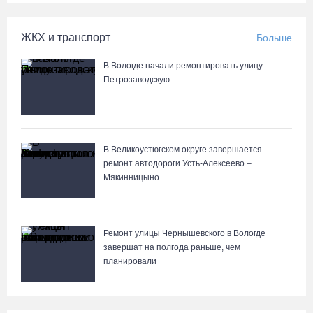
07.08.26 / 13:36
ЖКХ и транспорт
Больше
Речные трамвайчики будут бесплатно катать вологжан и гостей
В Вологде начали ремонтировать улицу
города 8 и 9 августа
Петрозаводскую
07.08.26 / 12:49
Череповецкая пенсионерка продала украшения и лишилась
более полумиллиона рублей
В Великоустюгском округе завершается
ремонт автодороги Усть-Алексеево –
07.08.26 / 12:32
Мякинницыно
Мебель и оборудование закупаются для Сперовского ФАПа в
Вытегорском округе
Ремонт улицы Чернышевского в Вологде
07.08.26 / 12:07
завершат на полгода раньше, чем
планировали
В центре Вологды появилось необычное кафе в автобусе
07.08.26 / 12:00