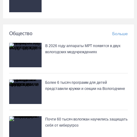
кювет и опрокинулся
07.08.26 / 15:23
Вологодчина экспортировала в страны ЕС 4,2 тысячи тонн
Общество
Больше
технического жира
07.08.26 / 15:08
В 2026 году аппараты МРТ появятся в двух
вологодских медучреждениях
Бизнес Северо-Запада столкнулся с более чем 1,5 тысячи
DDoS-атак за шесть месяцев
07.08.26 / 14:58
Более 6 тысяч программ для детей
представили кружки и секции на Вологодчине
75-летний бегун из Великого Устюга стал чемпионом России
среди ветеранов
07.08.26 / 14:42
Почти 60 тысяч вологжан научились защищать
себя от киберугроз
Завершен первый этап благоустройства прибрежной зоны