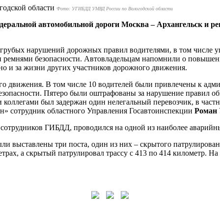
Фото: УГИБДД УМВД России по Вологодской области
деральной автомобильной дороги Москва – Архангельск и ре
грубых нарушений дорожных правил водителями, в том числе у
ыми ремнями безопасности. Автовладельцам напомнили о повыш
, но и за жизни других участников дорожного движения.
 движения. В том числе 10 водителей были привлечены к админис
опасности. Пятеро были оштрафованы за нарушение правил обго
и коллегами был задержан один нелегальный перевозчик, в час
ион» сотрудник областного Управления Госавтоинспекции
Роман
 сотрудников ГИБДД, проводился на одной из наиболее аварийны
ли выставлены три поста, один из них – скрытого патрулирован
трах, а скрытый патрулировал трассу с 413 по 414 километр. На