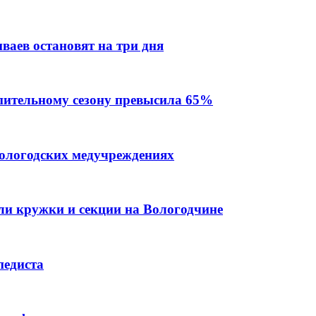
ваев остановят на три дня
пительному сезону превысила 65%
вологодских медучреждениях
или кружки и секции на Вологодчине
педиста