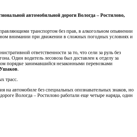
гиональной автомобильной дороги Вологда – Ростилово,
правляющими транспортом без прав, в алкогольном опьянении
енном внимании при движении в сложных погодных условиях и
тративной ответственности за то, что сели за руль без
на. Один водитель лесовоза был доставлен к отделу за
тном порядке занимавшийся незаконными перевозками
 Ушаков
.
х трасс.
ия на автомобиле без специальных опознавательных знаков, но
 дороге Вологда – Ростилово работали еще четыре наряда, один