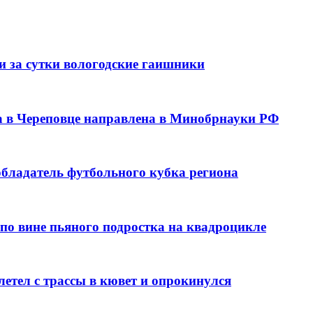
ли за сутки вологодские гаишники
са в Череповце направлена в Минобрнауки РФ
обладатель футбольного кубка региона
по вине пьяного подростка на квадроцикле
етел с трассы в кювет и опрокинулся