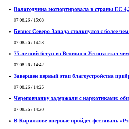
Вологодчина экспортировала в страны ЕС 4,
07.08.26 / 15:08
Бизнес Северо-Запада столкнулся с более чем
07.08.26 / 14:58
75-летний бегун из Великого Устюга стал че
07.08.26 / 14:42
Завершен первый этап благоустройства при
07.08.26 / 14:25
Череповчанку задержали с наркотиками: общ
07.08.26 / 14:20
В Кириллове впервые пройдет фестиваль «Рэп