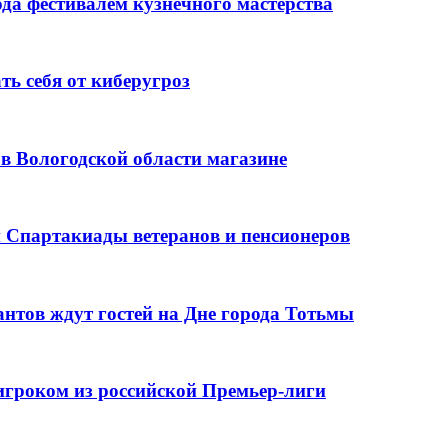
да фестивалем кузнечного мастерства
ь себя от киберугроз
в Вологодской области магазине
й Спартакиады ветеранов и пенсионеров
нтов ждут гостей на Дне города Тотьмы
игроком из российской Премьер-лиги