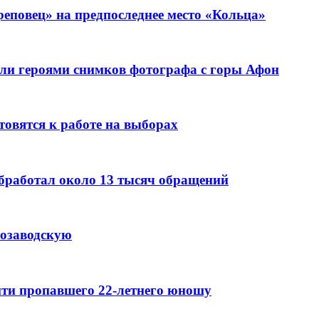
еповец» на предпоследнее место «Кольца»
ли героями снимков фотографа с горы Афон
овятся к работе на выборах
бработал около 13 тысяч обращений
розаводскую
айти пропавшего 22-летнего юношу