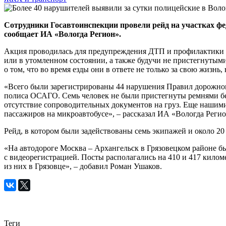
Сотрудники Госавтоинспекции провели рейд на участках фе
сообщает ИА «Вологда Регион».
Акция проводилась для предупреждения ДТП и профилактики 
или в утомленном состоянии, а также будучи не пристегнут
о том, что во время езды они в ответе не только за свою жизнь
«Всего были зарегистрированы 44 нарушения Правил дорожного
полиса ОСАГО. Семь человек не были пристегнуты ремнями без
отсутствие сопроводительных документов на груз. Еще нашим
пассажиров на микроавтобусе», – рассказал ИА «Вологда Рег
Рейд, в котором были задействованы семь экипажей и около 20
«На автодороге Москва – Архангельск в Грязовецком районе бы
с видеорегистрацией. Посты располагались на 410 и 417 киломе
из них в Грязовце», – добавил Роман Ушаков.
Теги