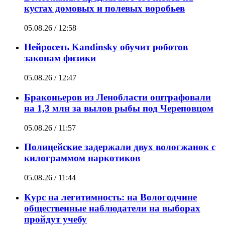
кустах домовых и полевых воробьев
05.08.26 / 12:58
Нейросеть Kandinsky обучит роботов
законам физики
05.08.26 / 12:47
Браконьеров из Ленобласти оштрафовали
на 1,3 млн за вылов рыбы под Череповцом
05.08.26 / 11:57
Полицейские задержали двух вологжанок с
килограммом наркотиков
05.08.26 / 11:44
Курс на легитимность: на Вологодчине
общественные наблюдатели на выборах
пройдут учебу