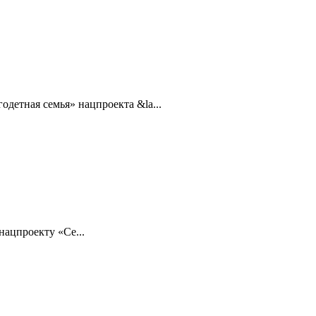
детная семья» нацпроекта &la...
нацпроекту «Се...