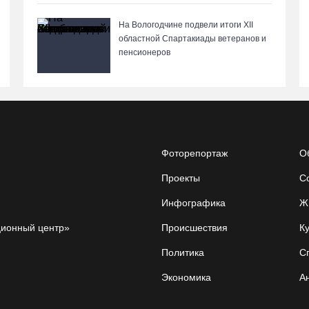
На Вологодчине подвели итоги XII
областной Спартакиады ветеранов и
пенсионеров
Фоторепортаж
О
Проекты
С
Инфографика
Ж
ционный центр»
Происшествия
Ку
Политика
С
Экономика
А