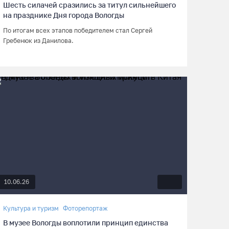
Шесть силачей сразились за титул сильнейшего
на празднике Дня города Вологды
По итогам всех этапов победителем стал Сергей
Гребенюк из Данилова.
10.06.26
Культура и туризм
Фоторепортаж
В музее Вологды воплотили принцип единства