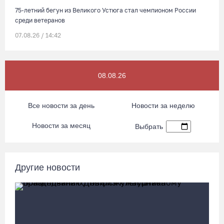
75-летний бегун из Великого Устюга стал чемпионом России
среди ветеранов
07.08.26 / 14:42
Завершен первый этап благоустройства прибрежной зоны
Шекснинского водохранилища
08.08.26
07.08.26 / 14:25
Все новости за день
Новости за неделю
Череповчанку задержали с наркотиками: общая масса
Новости за месяц
Выбрать
изъятого превысила 527 г
07.08.26 / 14:20
Другие новости
В Кириллове впервые пройдет фестиваль «Рэп на Руси» в
честь юбилея города
07.08.26 / 13:40