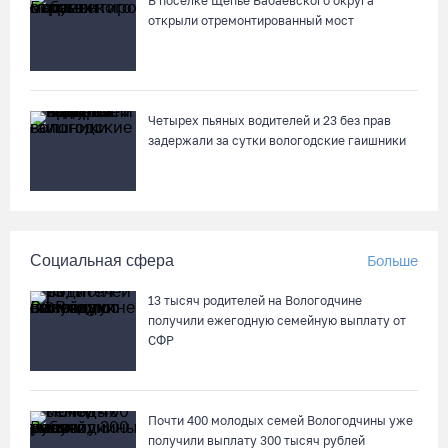
В поселке Щепье Бабаевского округа
открыли отремонтированный мост
Поражение от «Фанкома» отбросило ФК «Череповец» на
предпоследнее место «Кольца»
07.08.26 / 08:12
Четырех пьяных водителей и 23 без прав
задержали за сутки вологодские гаишники
Череповчанки в национальных костюмах стали героями
снимков фотографа с горы Афон
06.08.26 / 20:20
Социальная сфера
Больше
Общественные наблюдатели Вологодчины готовятся к
работе на выборах
13 тысяч родителей на Вологодчине
06.08.26 / 19:28
получили ежегодную семейную выплату от
СФР
«Дом СВО» в Череповце за полгода работы обработал около
13 тысяч обращений
Почти 400 молодых семей Вологодчины уже
06.08.26 / 18:44
получили выплату 300 тысяч рублей