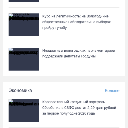
07.08.26 / 11:18
Курс на легитимность: на Вологодчине
общественные наблюдатели на выборах
Более 6 тысяч программ для детей представили кружки и
пройдут учебу
секции на Вологодчине
07.08.26 / 10:56
Инициативы вологодских парламентариев
В Вологде иномарка сбила 12-летнего велосипедиста
поддержали депутаты Госдумы
07.08.26 / 10:36
В Устюжне масштабно отметят 774-летие города фестивалем
кузнечного мастерства
Экономика
Больше
07.08.26 / 10:24
Корпоративный кредитный портфель
Сбербанка в СЗФО достиг 2,29 трлн рублей
Почти 60 тысяч вологжан научились защищать себя от
за первое полугодие 2026 года
киберугроз
07.08.26 / 09:55