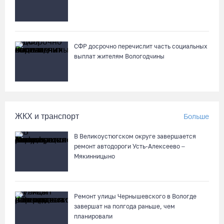
В Вологде начали ремонтировать улицу Петрозаводскую
06.08.26 / 17:55
СФР досрочно перечислит часть социальных
выплат жителям Вологодчины
В Бабаево уже более двух недель не могут найти пропавшего
22-летнего юношу
06.08.26 / 17:45
ЖКХ и транспорт
Больше
Выборы-2026: кому отдает победу поквартирный опрос
06.08.26 / 17:18
В Великоустюгском округе завершается
ремонт автодороги Усть-Алексеево –
Мякинницыно
Команда «Родники.Истоки» Олега Газманова запишет
народные песни Вологодчины
06.08.26 / 17:10
Ремонт улицы Чернышевского в Вологде
завершат на полгода раньше, чем
планировали
122 школьника из Алчевска прибыли на «Территорию