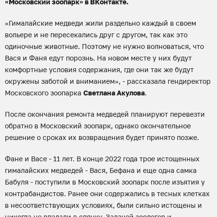
«Московский зоопарк» в ВКонтакте.
«Гималайские медведи жили раздельно каждый в своем
вольере и не пересекались друг с другом, так как это
одиночные животные. Поэтому не нужно волноваться, что
Вася и Фаня едут порознь. На новом месте у них будут
комфортные условия содержания, где они так же будут
окружены заботой и вниманием», - рассказала гендиректор
Московского зоопарка
Светлана Акулова
.
После окончания ремонта медведей планируют перевезти
обратно в Московский зоопарк, однако окончательное
решение о сроках их возвращения будет принято позже.
Фане и Васе - 11 лет. В конце 2022 года трое истощенных
гималайских медведей - Вася, Бефана и еще одна самка
Бабуля - поступили в Московский зоопарк после изъятия у
контрабандистов. Ранее они содержались в тесных клетках
в несоответствующих условиях, были сильно истощены и
никогда не впадали в спячку. Задачей зоологов и