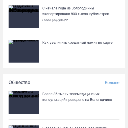
С начала года из Вологодчины
экспортировано 800 тысяч кубометров
Неизвестный мужчина погиб в подожженном в Вологодской
лесопродукции
области магазине
07.08.26 / 09:25
Как увеличить кредитный лимит по карте
На Вологодчине подвели итоги XII областной Спартакиады
ветеранов и пенсионеров
07.08.26 / 09:23
Манты, речные прогулки и концерты музыкантов ждут
Общество
Больше
гостей на Дне города Тотьмы
07.08.26 / 08:49
Более 35 тысяч телемедицинских
консультаций проведено на Вологодчине
Вологодские «пчелки» усилились еще одним игроком из
российской Премьер-лиги
07.08.26 / 08:31