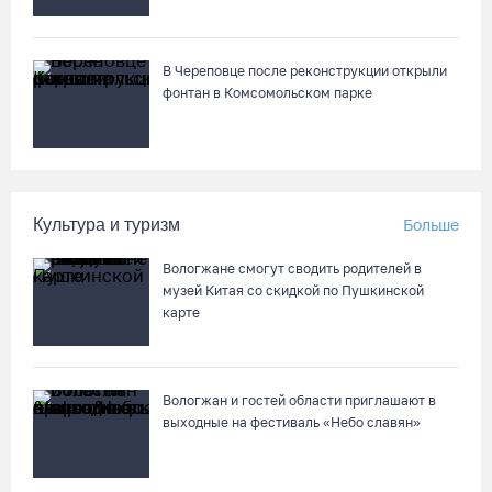
талантов» в Вологодской области
06.08.26 / 17:05
В Череповце после реконструкции открыли
фонтан в Комсомольском парке
Семерых пьяных водителей и 34 без прав задержали за сутки
вологодские гаишники
06.08.26 / 16:36
Культура и туризм
Больше
В Тотемском округе построили три дома для работников села
06.08.26 / 16:12
Вологжане смогут сводить родителей в
музей Китая со скидкой по Пушкинской
карте
Детская футбольная секция ВоГУ получила поддержку РФС
06.08.26 / 15:42
Вологжан и гостей области приглашают в
выходные на фестиваль «Небо славян»