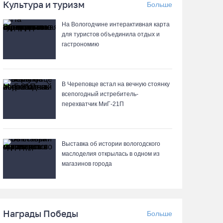
05.08.26 / 17:09
Культура и туризм
Больше
На Вологодчине интерактивная карта
В Вологде на 18 дворовых территориях
для туристов объединила отдых и
завершены работы по благоустройству
гастрономию
05.08.26 / 16:36
Осановская роща в Вологде стала
В Череповце встал на вечную стоянку
современным парком с есенинским
всепогодный истребитель-
настроением
перехватчик МиГ‑21П
05.08.26 / 16:22
Выставка об истории вологодского
Житель Москвы пострадал в опрокинувшемся
маслоделия открылась в одном из
под Вытегрой грузовике
магазинов города
05.08.26 / 16:19
Георгий Филимонов: Мы создаём новую
Награды Победы
Больше
архитектуру строительного рынка в области