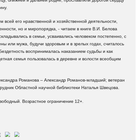
тцу, ближней и дальней родне; прославляли дорогой сердцу
ину.
м всей его нравственной и хозяйственной деятельности,
нности, но и миропорядка, - читаем в книге В.И. Белова
 складывались в семье, усваивались человеком постепенно, с
ны или мужа, будучи здоровым и в зрелых годах, считалось
Бездетность воспринималась наказанием судьбы и как
етная семья пользовалась в деревне и волости всеобщим
лександра Романова – Александр Романов-младший; ветеран
трудник Областной научной библиотеки Наталья Швецова.
вободный. Возрастное ограничение 12+.