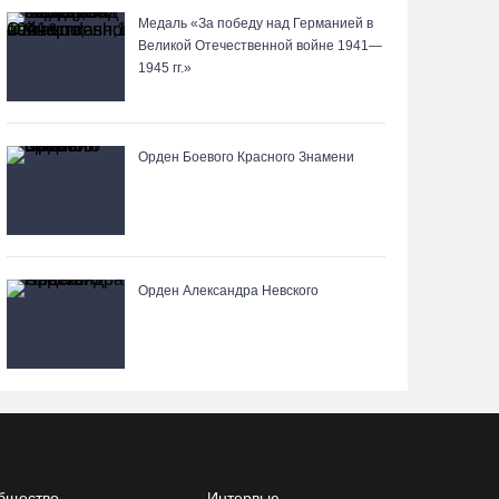
05.08.26 / 16:01
Медаль «За победу над Германией в
Великой Отечественной войне 1941—
1945 гг.»
В Вологодской области клещи покусали уже
13,4 тысячи человек
05.08.26 / 15:47
Орден Боевого Красного Знамени
Более 17 тысяч онкоскринингов проведено на
Вологодчине с начала года
05.08.26 / 15:44
Орден Александра Невского
Разбившегося водителя кроссового мотоцикла
доставили в Вытегорскую ЦРБ
05.08.26 / 15:25
Шумоэкран на Белозерском шоссе в Вологде
превратили в космическую галерею
бщество
Интервью