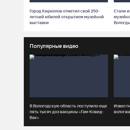
Город Кириллов отметил свой 250-
Стали и
летний юбилей открытием музейной
музейно
выставки
Вологд
Популярные видео
В Вологодскую область поступило еще
Извест
пять тысяч доз вакцины «Гам-Ковид-
вологжа
Вак»