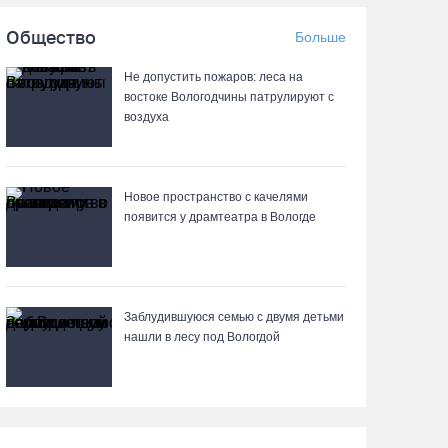
06.08.26 / 08:57
Общество
Больше
«Алмаз» выиграл у «Красной машины», но
Не допустить пожаров: леса на
остался без золота космического турнира
востоке Вологодчины патрулируют с
воздуха
06.08.26 / 08:50
«Единая Россия» получила первое место в
бюллетене на выборах в Госдуму
Новое пространство с качелями
появится у драмтеатра в Вологде
05.08.26 / 20:20
Четырех пьяных водителей и 23 без прав
задержали за сутки вологодские гаишники
Заблудившуюся семью с двумя детьми
нашли в лесу под Вологдой
05.08.26 / 17:45
В заречной части Вологды открылся новый
офис МФЦ