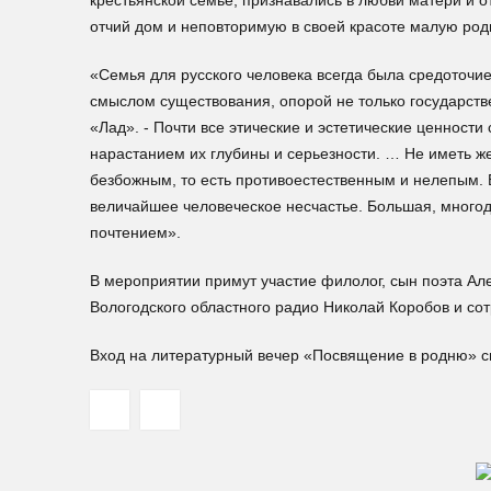
крестьянской семье, признавались в любви матери и о
отчий дом и неповторимую в своей красоте малую род
«Семья для русского человека всегда была средоточие
смыслом существования, опорой не только государстве
«Лад». - Почти все этические и эстетические ценности
нарастанием их глубины и серьезности. … Не иметь же
безбожным, то есть противоестественным и нелепым. 
величайшее человеческое несчастье. Большая, многод
почтением».
В мероприятии примут участие филолог, сын поэта А
Вологодского областного радио Николай Коробов и со
Вход на литературный вечер «Посвящение в родню» с