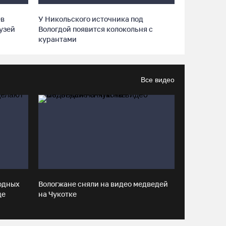
ев
У Никольского источника под
В Великоустюгском округе завершается ремонт
узей
Вологдой появится колокольня с
автодороги Усть-Алексеево – Мякинницыно
курантами
06.08.26 / 09:54
Все видео
Архангелогородец устроил смертельное ДТП
под Нюксеницей, но остался на свободе
06.08.26 / 09:33
Четыре волейболистки из Череповца готовятся
к молодежному чемпионату Европы
06.08.26 / 09:05
одных
Вологжане сняли на видео медведей
це
на Чукотке
Самая маленькая и самая ценная
баскетболистка Анастасия Сущик вновь в
«Чевакате»