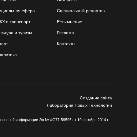
05.08.26 / 15:09
оциальная сфера
Специальный репортаж
Ремонт улицы Чернышевского в Вологде
КХ и транспорт
Есть мнение
завершат на полгода раньше, чем планировали
льтура и туризм
Реклама
05.08.26 / 14:54
порт
Контакты
В Вологде две сестры из-за замены домофона
налитика
перевели мошенникам 3,5 млн рублей
05.08.26 / 14:13
Вологжанам предлагают сосчитать на кустах
домовых и полевых воробьев
Создание сайта
05.08.26 / 12:58
Лаборатория Новых Технологий
массовой информации Эл № ФС77-59596 от 10 октября 2014 г.
Нейросеть Kandinsky обучит роботов законам
физики
05.08.26 / 12:47