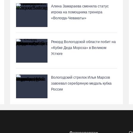
Алина Замараева сменила статус
игрока на помощника тренера
«Вологда-Чевакаты»
Рекорд Вологодской области побит на
«Кубке Деда Мороза» в Великом
Устюге
Вологодский стрелок Илья Марсов
завоевал серебряную медаль кубка
России
Фоторепортаж
О