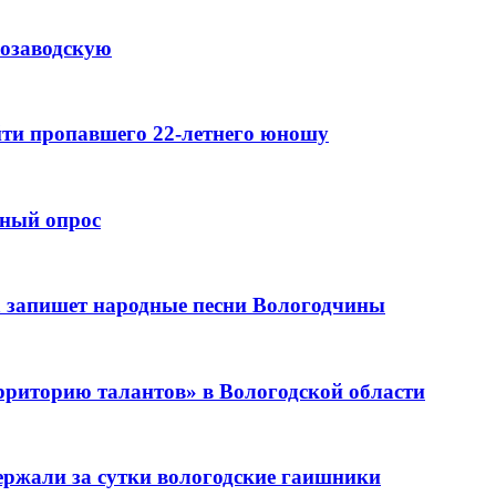
розаводскую
айти пропавшего 22-летнего юношу
рный опрос
 запишет народные песни Вологодчины
рриторию талантов» в Вологодской области
держали за сутки вологодские гаишники