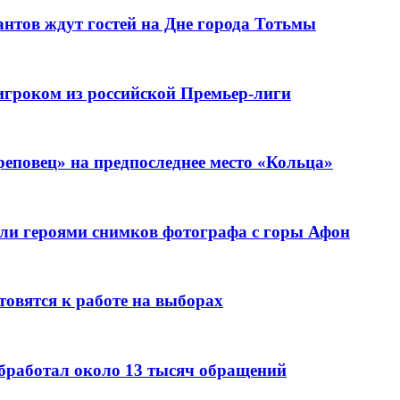
нтов ждут гостей на Дне города Тотьмы
игроком из российской Премьер-лиги
еповец» на предпоследнее место «Кольца»
ли героями снимков фотографа с горы Афон
овятся к работе на выборах
бработал около 13 тысяч обращений