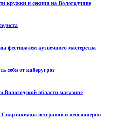
или кружки и секции на Вологодчине
педиста
да фестивалем кузнечного мастерства
ь себя от киберугроз
в Вологодской области магазине
й Спартакиады ветеранов и пенсионеров