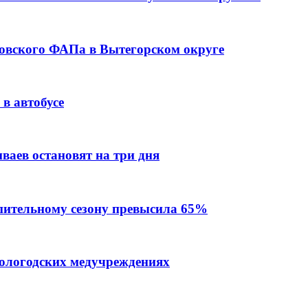
ровского ФАПа в Вытегорском округе
в автобусе
ваев остановят на три дня
пительному сезону превысила 65%
вологодских медучреждениях