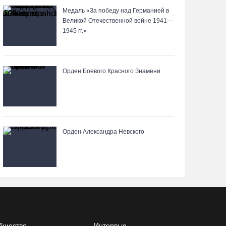
05.08.26 / 10:30
Медаль «За победу над Германией в
Великой Отечественной войне 1941—
1945 гг.»
Вологодские семьи смогут побороться за
звание «Самого лучшего папы»
05.08.26 / 10:26
Орден Боевого Красного Знамени
Не допустить пожаров: леса на востоке
Вологодчины патрулируют с воздуха
05.08.26 / 09:44
Орден Александра Невского
Новое пространство с качелями появится у
драмтеатра в Вологде
05.08.26 / 09:30
Заблудившуюся семью с двумя детьми нашли в
лесу под Вологдой
бщество
Интервью