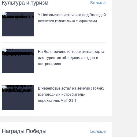
Культура и туризм
Больше
05.08.26 / 11:33
У Никольского источника под Вологдой
появится колокольня с курантами
8 августа в муниципалитетах Вологодчины
проведут массовые зарядки
05.08.26 / 11:04
На Вологодчине интерактивная карта
Вологжане через чат-бот подали 26 тысяч идей
для туристов объединила отдых и
для развития региона
гастрономию
05.08.26 / 11:03
В Череповце встал на вечную стоянку
В Вологде водитель «Лексуса» сбила во дворе
всепогодный истребитель-
мотоциклиста
перехватчик МиГ‑21П
05.08.26 / 10:31
В Череповце после реконструкции открыли
Награды Победы
Больше
фонтан в Комсомольском парке