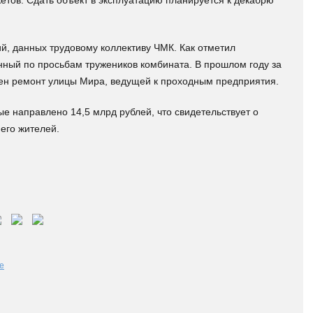
етов. Сдать объект в эксплуатацию планируется к декабрю
, данных трудовому коллективу ЧМК. Как отметил
анный по просьбам тружеников комбината. В прошлом году за
шен ремонт улицы Мира, ведущей к проходным предприятия.
ые направлено 14,5 млрд рублей, что свидетельствует о
его жителей.
е