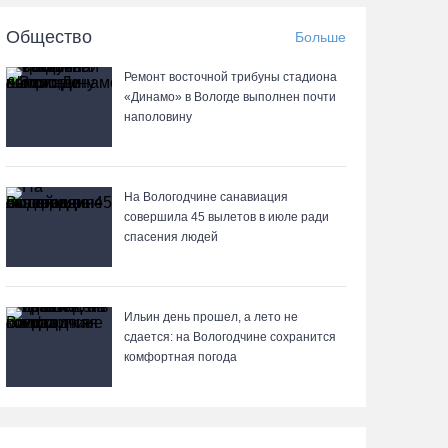
05.08.26 / 12:47
Общество
Больше
Браконьеров из Ленобласти оштрафовали на
Ремонт восточной трибуны стадиона
1,3 млн за вылов рыбы под Череповцом
«Динамо» в Вологде выполнен почти
наполовину
05.08.26 / 11:57
Полицейские задержали двух вологжанок с
килограммом наркотиков
На Вологодчине санавиация
совершила 45 вылетов в июле ради
05.08.26 / 11:44
спасения людей
Курс на легитимность: на Вологодчине
общественные наблюдатели на выборах
Ильин день прошел, а лето не
пройдут учебу
сдается: на Вологодчине сохранится
комфортная погода
05.08.26 / 11:36
Вологодская область вошла в число лидеров по
росту рождаемости