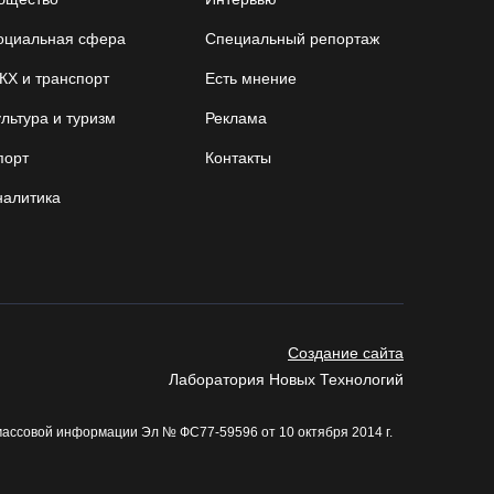
05.08.26 / 09:23
оциальная сфера
Специальный репортаж
Шестеро вологодских школьников поедут в
КХ и транспорт
Есть мнение
путешествие по стране в поезде-отеле
льтура и туризм
Реклама
05.08.26 / 09:01
порт
Контакты
В августе медики «Здравдесанта» продолжат
налитика
работу в округах Вологодчины
04.08.26 / 18:45
Город Кириллов отметил свой 250-летний
юбилей открытием музейной выставки
Создание сайта
04.08.26 / 17:45
Лаборатория Новых Технологий
массовой информации Эл № ФС77-59596 от 10 октября 2014 г.
Сотрудники колонии в Шексне предотвратили
доставку заключенным 11 телефонов
04.08.26 / 17:18