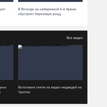
05.08.26 / 15:09
уют
В Вологде на набережной 6-й Армии
обустроят березовую рощу
Ремонт улицы Чернышевского в Вологде
завершат на полгода раньше, чем планировали
05.08.26 / 14:54
Все видео
В Вологде две сестры из-за замены домофона
перевели мошенникам 3,5 млн рублей
05.08.26 / 14:13
Вологжанам предлагают сосчитать на кустах
домовых и полевых воробьев
05.08.26 / 12:58
дных
Вологжане сняли на видео медведей на
е
Чукотке
Нейросеть Kandinsky обучит роботов законам
физики