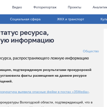
Видео
Фоторепортаж
Проекты
Аналити
Социальная сфера
ЖКХ и транспорт
Кул
татус ресурса,
ную информацию
Общество
рмацию, подтвержденную результатами прокурорской
з установила факты размещения на данном ресурсе
бщений.
рокуратура выявила опасные фейки в постах «35Media»
.
рокуратуры Вологодской области, подтверждающий, что в