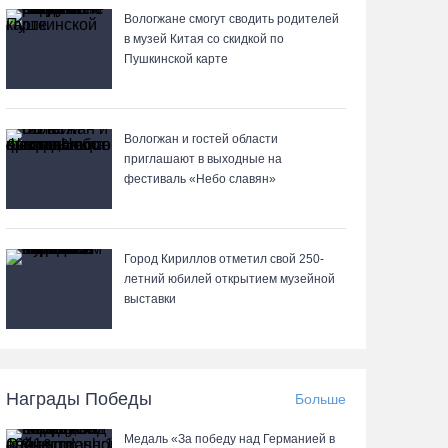
Вологжане смогут сводить родителей
в музей Китая со скидкой по
Почти 60 тысяч вологжан научились защищать
Пушкинской карте
себя от киберугроз
07.08.26 / 09:55
Вологжан и гостей области
приглашают в выходные на
Неизвестный мужчина погиб в подожженном в
фестиваль «Небо славян»
Вологодской области магазине
07.08.26 / 09:25
Город Кириллов отметил свой 250-
На Вологодчине подвели итоги XII областной
летний юбилей открытием музейной
Спартакиады ветеранов и пенсионеров
выставки
07.08.26 / 09:23
Манты, речные прогулки и концерты
Награды Победы
Больше
музыкантов ждут гостей на Дне города Тотьмы
07.08.26 / 08:49
Медаль «За победу над Германией в