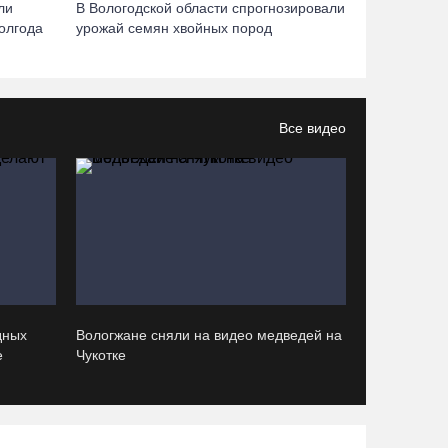
ли
В Вологодской области спрогнозировали
07.08.26 / 12:32
полгода
урожай семян хвойных пород
Мебель и оборудование закупаются для
Сперовского ФАПа в Вытегорском округе
07.08.26 / 12:07
Все видео
В центре Вологды появилось необычное кафе в
автобусе
07.08.26 / 12:00
Из-за ремонта путей часть череповецких
трамваев остановят на три дня
дных
Вологжане сняли на видео медведей на
07.08.26 / 11:22
е
Чукотке
На Вологодчине готовность котельных к
отопительному сезону превысила 65%