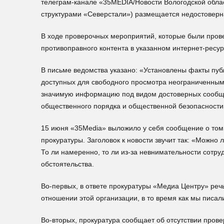
телеграм-канале «35MEDIA/Новости Вологодской обла
структурами «Северстали») размещается недостоверн
В ходе проверочных мероприятий, которые были прове
противоправного контента в указанном интернет-ресур
В письме ведомства указано: «Установлены факты п
доступных для свободного просмотра неограниченны
значимую информацию под видом достоверных сообщен
общественного порядка и общественной безопасности
15 июня «35Media» выложило у себя сообщение о том,
прокуратуры. Заголовок к новости звучит так: «Можно
То ли намеренно, то ли из-за невнимательности сотр
обстоятельства.
Во-первых, в ответе прокуратуры «Медиа Центру» речь 
отношении этой организации, в то время как мы писали
Во-вторых, прокуратура сообщает об отсутствии пров