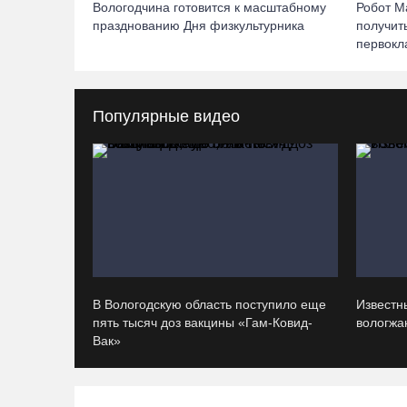
Вологодчина готовится к масштабному
Робот М
празднованию Дня физкультурника
получит
первокл
Популярные видео
В Вологодскую область поступило еще
Известн
пять тысяч доз вакцины «Гам-Ковид-
вологжан
Вак»