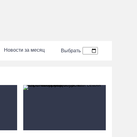
07.08.26 / 13:40
В Череповце госпитализировали пострадавшего
в ДТП мотоциклиста и его пассажира
07.08.26 / 13:39
Новости за месяц
Выбрать
Кириллов станет новой столицей «Серебряного
ожерелья» в свой 250-летний юбилей
07.08.26 / 13:36
Речные трамвайчики будут бесплатно катать
вологжан и гостей города 8 и 9 августа
07.08.26 / 12:49
Череповецкая пенсионерка продала украшения
и лишилась более полумиллиона рублей