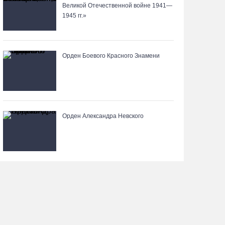
Великой Отечественной войне 1941—
1945 гг.»
Вологодские «пчелки» усилились еще одним
игроком из российской Премьер-лиги
07.08.26 / 08:31
Орден Боевого Красного Знамени
Поражение от «Фанкома» отбросило ФК
«Череповец» на предпоследнее место
«Кольца»
07.08.26 / 08:12
Орден Александра Невского
Череповчанки в национальных костюмах стали
героями снимков фотографа с горы Афон
06.08.26 / 20:20
Общественные наблюдатели Вологодчины
готовятся к работе на выборах
06.08.26 / 19:28