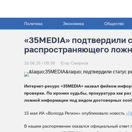
Политика
Экономика
Общество
«35MEDIA» подтвердили с
распространяющего лож
16.06.26 / 09:38
Егор Смирнов
Интернет-ресурс «35MEDIA» назвал фейком инфо
проверки. По иронии судьбы, прокуратура как ра
ложной информации под видом достоверных соо
15 мая ИА «Вологда Регион» опубликовало новость
«П
В нашем распоряжении оказался официальный ответ п