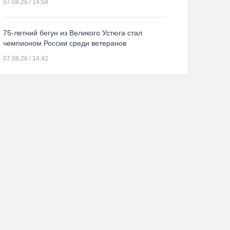
07.08.26 / 14:58
75-летний бегун из Великого Устюга стал
чемпионом России среди ветеранов
07.08.26 / 14:42
Завершен первый этап благоустройства
прибрежной зоны Шекснинского
водохранилища
07.08.26 / 14:25
Череповчанку задержали с наркотиками: общая
масса изъятого превысила 527 г
07.08.26 / 14:20
В Кириллове впервые пройдет фестиваль «Рэп
на Руси» в честь юбилея города