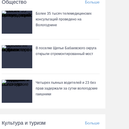
07.08.26 / 11:19
Общество
Больше
Более 35 тысяч телемедицинских
В 2026 году аппараты МРТ появятся в двух
консультаций проведено на
вологодских медучреждениях
Вологодчине
07.08.26 / 11:18
В поселке Щепье Бабаевского округа
Более 6 тысяч программ для детей
открыли отремонтированный мост
представили кружки и секции на Вологодчине
07.08.26 / 10:56
В Вологде иномарка сбила 12-летнего
Четырех пьяных водителей и 23 без
велосипедиста
прав задержали за сутки вологодские
гаишники
07.08.26 / 10:36
В Устюжне масштабно отметят 774-летие
города фестивалем кузнечного мастерства
Культура и туризм
Больше
07.08.26 / 10:24