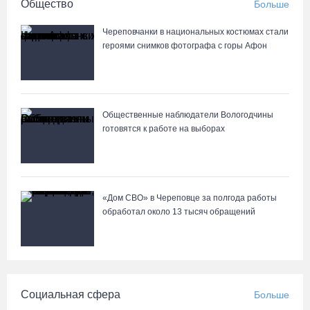
Общество
Больше
города 8 и 9 августа
07.08.26 / 12:49
Череповчанки в национальных костюмах стали
героями снимков фотографа с горы Афон
Череповецкая пенсионерка продала украшения и лишилась
более полумиллиона рублей
07.08.26 / 12:32
Общественные наблюдатели Вологодчины
готовятся к работе на выборах
Мебель и оборудование закупаются для Сперовского ФАПа в
Вытегорском округе
07.08.26 / 12:07
«Дом СВО» в Череповце за полгода работы
обработал около 13 тысяч обращений
В центре Вологды появилось необычное кафе в автобусе
07.08.26 / 12:00
Из-за ремонта путей часть череповецких трамваев остановят
Социальная сфера
Больше
на три дня