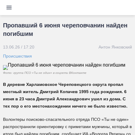
Пропавший 6 июня череповчанин найден
погибшим
13.06.26 / 17:20
Антон Янковский
Происшествия
Фото: группа ПСО «Ты не один» в соцсети ВКонтакте
В деревне Харламовское Череповецкого округа пропал
местный житель Дмитрий Копачев 1995 года рождения. 6
июня в 23 часа Дмитрий Александрович ушел из дома. С
тех пор о его местонахождении ничего не было известно.
Волонтеры поисково-спасательного отряда ПСО «Ты не один»
распространили ориентировку с приметами мужчины, который в
итоге был найден погибшим, сообщает ИА «Вологда Регион» со