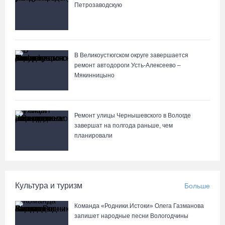
Петрозаводскую
В Устюжне масштабно отметят 774-летие города фестивалем
кузнечного мастерства
07.08.26 / 10:24
В Великоустюгском округе завершается
ремонт автодороги Усть-Алексеево –
Мякинницыно
Почти 60 тысяч вологжан научились защищать себя от
киберугроз
07.08.26 / 09:55
Ремонт улицы Чернышевского в Вологде
завершат на полгода раньше, чем
Неизвестный мужчина погиб в подожженном в Вологодской
планировали
области магазине
07.08.26 / 09:25
Культура и туризм
Больше
На Вологодчине подвели итоги XII областной Спартакиады
ветеранов и пенсионеров
Команда «Родники.Истоки» Олега Газманова
07.08.26 / 09:23
запишет народные песни Вологодчины