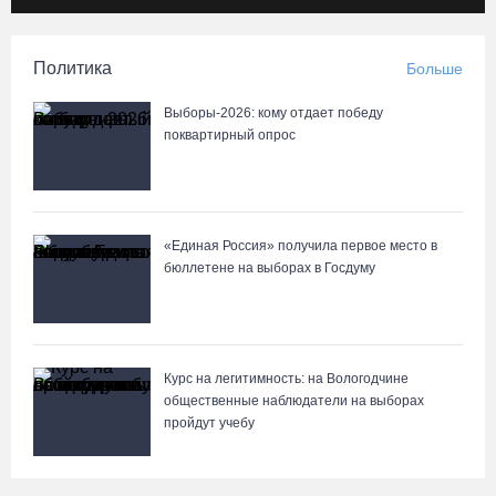
Вологодчина экспортировала в страны ЕС 4,2 тысячи тонн
технического жира
Политика
Больше
07.08.26 / 15:08
Выборы-2026: кому отдает победу
Бизнес Северо-Запада столкнулся с более чем 1,5 тысячи
поквартирный опрос
DDoS-атак за шесть месяцев
07.08.26 / 14:58
«Единая Россия» получила первое место в
75-летний бегун из Великого Устюга стал чемпионом России
бюллетене на выборах в Госдуму
среди ветеранов
07.08.26 / 14:42
Завершен первый этап благоустройства прибрежной зоны
Курс на легитимность: на Вологодчине
Шекснинского водохранилища
общественные наблюдатели на выборах
пройдут учебу
07.08.26 / 14:25