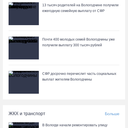
07.08.26 / 11:22
13 тысяч родителей на Вологодчине получили
ежегодную семейную выплату от СФР
На Вологодчине готовность котельных к отопительному сезону
превысила 65%
07.08.26 / 11:19
Почти 400 молодых семей Вологодчины уже
получили выплату 300 тысяч рублей
В 2026 году аппараты МРТ появятся в двух вологодских
медучреждениях
07.08.26 / 11:18
СФР досрочно перечислит часть социальных
выплат жителям Вологодчины
Более 6 тысяч программ для детей представили кружки и
секции на Вологодчине
07.08.26 / 10:56
ЖКХ и транспорт
Больше
В Вологде иномарка сбила 12-летнего велосипедиста
07.08.26 / 10:36
В Вологде начали ремонтировать улицу