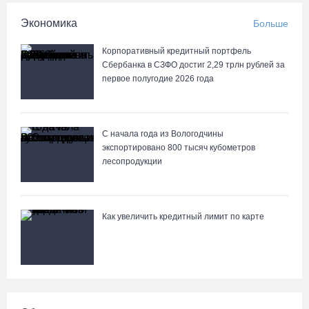
Череповчанку задержали с наркотиками: общая масса изъятого
превысила 527 г
Экономика
Больше
07.08.26 / 14:20
Корпоративный кредитный портфель
Сбербанка в СЗФО достиг 2,29 трлн рублей за
В Кириллове впервые пройдет фестиваль «Рэп на Руси» в
первое полугодие 2026 года
честь юбилея города
07.08.26 / 13:40
С начала года из Вологодчины
экспортировано 800 тысяч кубометров
В Череповце госпитализировали пострадавшего в ДТП
лесопродукции
мотоциклиста и его пассажира
07.08.26 / 13:39
Как увеличить кредитный лимит по карте
Кириллов станет новой столицей «Серебряного ожерелья» в
свой 250-летний юбилей
07.08.26 / 13:36
Речные трамвайчики будут бесплатно катать вологжан и гостей