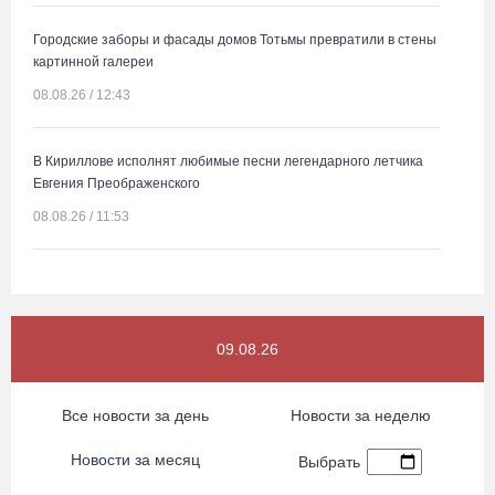
Городские заборы и фасады домов Тотьмы превратили в стены
картинной галереи
08.08.26 / 12:43
В Кириллове исполнят любимые песни легендарного летчика
Евгения Преображенского
08.08.26 / 11:53
Жители Устюжны изготовят «Птиц одного полета» и пробегут
774 метра
08.08.26 / 11:12
09.08.26
В честь освящения нового храма на Вологодчине выступит хор
Все новости за день
Новости за неделю
грузинского монастыря
Новости за месяц
08.08.26 / 10:41
Выбрать