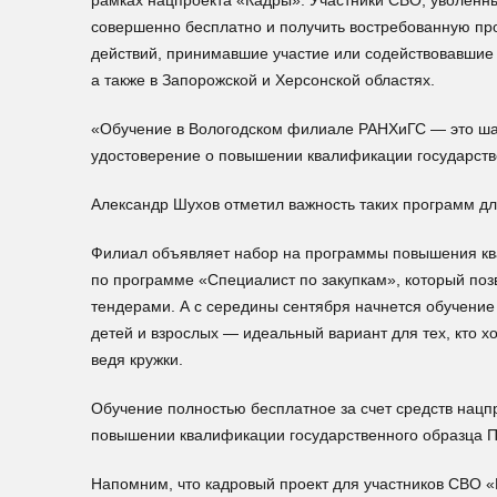
рамках нацпроекта «Кадры». Участники СВО, уволенны
совершенно бесплатно и получить востребованную п
действий, принимавшие участие или содействовавшие 
а также в Запорожской и Херсонской областях.
«Обучение в Вологодском филиале РАНХиГС — это ша
удостоверение о повышении квалификации государств
Александр Шухов отметил важность таких программ д
Филиал объявляет набор на программы повышения квал
по программе «Специалист по закупкам», который поз
тендерами. А с середины сентября начнется обучение
детей и взрослых — идеальный вариант для тех, кто х
ведя кружки.
Обучение полностью бесплатное за счет средств нацп
повышении квалификации государственного образца П
Напомним, что кадровый проект для участников СВО «