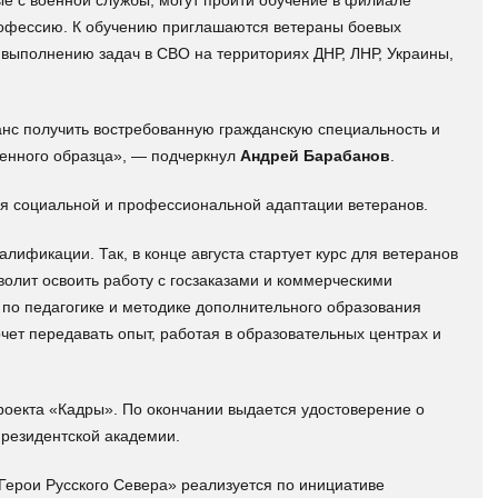
е с военной службы, могут пройти обучение в филиале
рофессию. К обучению приглашаются ветераны боевых
выполнению задач в СВО на территориях ДНР, ЛНР, Украины,
нс получить востребованную гражданскую специальность и
енного образца», — подчеркнул
Андрей Барабанов
.
ля социальной и профессиональной адаптации ветеранов.
ификации. Так, в конце августа стартует курс для ветеранов
волит освоить работу с госзаказами и коммерческими
 по педагогике и методике дополнительного образования
очет передавать опыт, работая в образовательных центрах и
роекта «Кадры». По окончании выдается удостоверение о
резидентской академии.
Герои Русского Севера» реализуется по инициативе