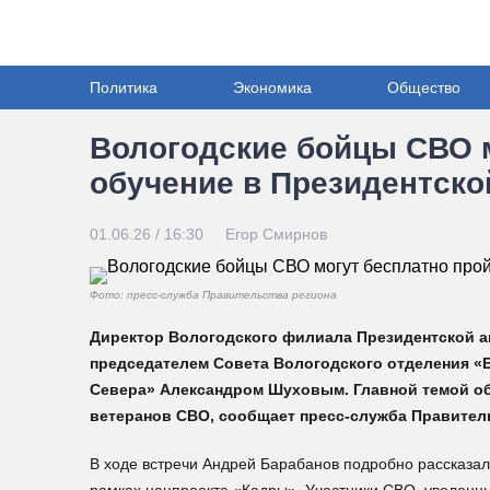
Политика
Экономика
Общество
Вологодские бойцы СВО 
обучение в Президентско
01.06.26 / 16:30
Егор Смирнов
Фото: пресс-служба Правительства региона
Директор Вологодского филиала Президентской а
председателем Совета Вологодского отделения «Б
Севера» Александром Шуховым. Главной темой об
ветеранов СВО, сообщает пресс-служба Правитель
В ходе встречи Андрей Барабанов подробно рассказал