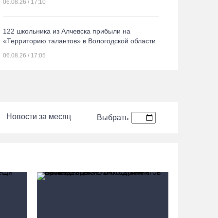
06.08.26 / 17:10
122 школьника из Алчевска прибыли на
«Территорию талантов» в Вологодской области
06.08.26 / 17:05
Семерых пьяных водителей и 34 без прав
задержали за сутки вологодские гаишники
06.08.26 / 16:36
Новости за месяц
Выбрать
В Тотемском округе построили три дома для
работников села
06.08.26 / 16:12
Детская футбольная секция ВоГУ получила
поддержку РФС
06.08.26 / 15:42