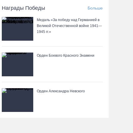
Награды Победы
Больше
Более 35 тысяч телемедицинских консультаций
Медаль «За победу над Германией в
проведено на Вологодчине
Великой Отечественной войне 1941—
06.08.26 / 11:59
1945 гг.»
В Шекснинском округе утонул выпавший из
лодки пенсионер
Орден Боевого Красного Знамени
06.08.26 / 11:43
Череповецкие каратисты взяли серебро и
бронзу на Russia Open - 2026
Орден Александра Невского
06.08.26 / 11:39
В поселке Щепье Бабаевского округа открыли
отремонтированный мост
06.08.26 / 11:20