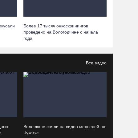
Вологжане смогут сводить родителей в музей
Китая со скидкой по Пушкинской карте
окусали
Более 17 тысяч онкоскринингов
проведено на Вологодчине с начала
06.08.26 / 15:40
года
87-летний пассажир и его внук пострадали под
Вологдой в слетевшем в кювет авто
Все видео
06.08.26 / 15:39
Четверых вологжан осудили за попытку
распространения 2,5 кг наркотиков
06.08.26 / 15:05
День физкультурника в Вологде отметят
общегородской зарядкой и марафоном
дных
Вологжане сняли на видео медведей на
е
Чукотке
06.08.26 / 14:44