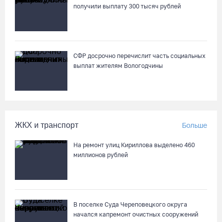
получили выплату 300 тысяч рублей
Стали известны даты проведения музейной акции «Огни
вечерней Вологды»
04.08.26 / 16:43
СФР досрочно перечислит часть социальных
выплат жителям Вологодчины
На Вологодчине готовят общественных наблюдателей к
предстоящим выборам
04.08.26 / 16:38
ЖКХ и транспорт
Больше
Слетели в кювет: под Вологдой фургон врезался в трактор
04.08.26 / 16:26
На ремонт улиц Кириллова выделено 460
миллионов рублей
52% россиян считают распространение дипфейков опасным
04.08.26 / 15:55
В поселке Суда Череповецкого округа
начался капремонт очистных сооружений
Алина Замараева сменила статус игрока на помощника