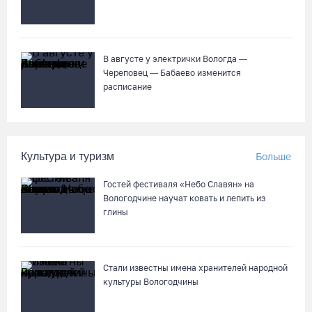
тренера «Вологда-Чевакаты»
04.08.26 / 15:52
В августе у электрички Вологда —
Как увеличить кредитный лимит по карте
Череповец — Бабаево изменится
расписание
04.08.26 / 15:37
В Вологде родители владельцев «Пушкинских карт» посетят
Музей кружева со скидкой
Культура и туризм
Больше
04.08.26 / 15:15
Гостей фестиваля «Небо Славян» на
Вологодчине научат ковать и лепить из
На Горбатом мосту в Вологде идет устройство опор и
глины
пролетных строений
04.08.26 / 15:03
Стали известны имена хранителей народной
культуры Вологодчины