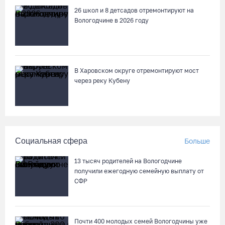
26 школ и 8 детсадов отремонтируют на
Вологодчине в 2026 году
В августе медики «Здравдесанта» продолжат работу в
округах Вологодчины
04.08.26 / 18:45
В Харовском округе отремонтируют мост
Город Кириллов отметил свой 250-летний юбилей открытием
через реку Кубену
музейной выставки
04.08.26 / 17:45
Сотрудники колонии в Шексне предотвратили доставку
Социальная сфера
Больше
заключенным 11 телефонов
04.08.26 / 17:18
13 тысяч родителей на Вологодчине
получили ежегодную семейную выплату от
СФР
Пять пьяных водителей и 15 без прав задержали за сутки
вологодские гаишники
04.08.26 / 17:01
Почти 400 молодых семей Вологодчины уже