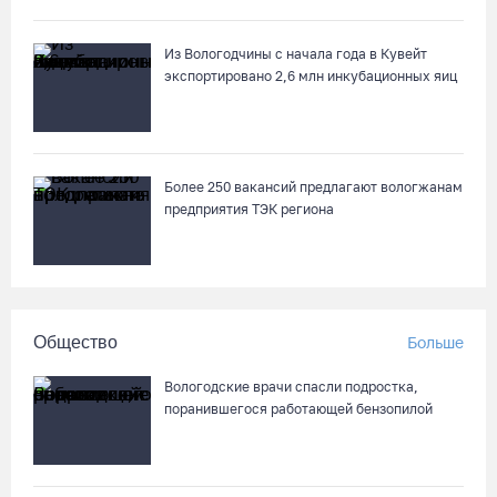
Из Вологодчины с начала года в Кувейт
Не допустить пожаров: леса на востоке Вологодчины
экспортировано 2,6 млн инкубационных яиц
патрулируют с воздуха
05.08.26 / 09:44
Новое пространство с качелями появится у драмтеатра в
Более 250 вакансий предлагают вологжанам
Вологде
предприятия ТЭК региона
05.08.26 / 09:30
Заблудившуюся семью с двумя детьми нашли в лесу под
Вологдой
Общество
Больше
05.08.26 / 09:23
Вологодские врачи спасли подростка,
поранившегося работающей бензопилой
Шестеро вологодских школьников поедут в путешествие по
стране в поезде-отеле
05.08.26 / 09:01