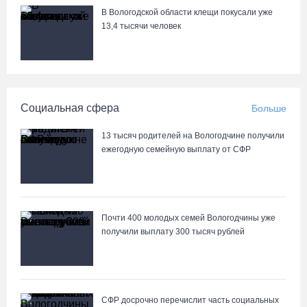
нелегальной продажи алкоголя
В Вологодской области клещи покусали уже
13,4 тысячи человек
06.08.26 / 10:42
Вологжан и гостей области приглашают в выходные на
фестиваль «Небо славян»
Социальная сфера
Больше
06.08.26 / 10:05
13 тысяч родителей на Вологодчине получили
В Великоустюгском округе завершается ремонт автодороги
ежегодную семейную выплату от СФР
Усть-Алексеево – Мякинницыно
06.08.26 / 09:54
Почти 400 молодых семей Вологодчины уже
Архангелогородец устроил смертельное ДТП под Нюксеницей,
получили выплату 300 тысяч рублей
но остался на свободе
06.08.26 / 09:33
Четыре волейболистки из Череповца готовятся к молодежному
СФР досрочно перечислит часть социальных