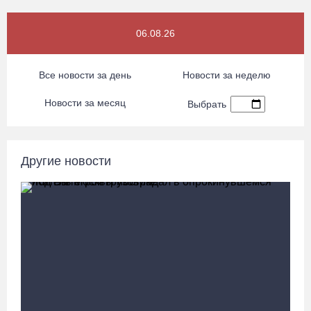
вологодские гаишники
06.08.26 / 16:36
06.08.26
В Тотемском округе построили три дома для работников села
Все новости за день
Новости за неделю
06.08.26 / 16:12
Новости за месяц
Выбрать
Детская футбольная секция ВоГУ получила поддержку РФС
06.08.26 / 15:42
Другие новости
Вологжане смогут сводить родителей в музей Китая со скидкой
по Пушкинской карте
06.08.26 / 15:40
87-летний пассажир и его внук пострадали под Вологдой в
слетевшем в кювет авто
06.08.26 / 15:39