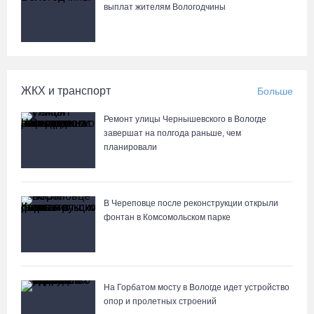
чемпионату Европы
выплат жителям Вологодчины
06.08.26 / 09:05
Самая маленькая и самая ценная баскетболистка Анастасия
Сущик вновь в «Чевакате»
ЖКХ и транспорт
Больше
06.08.26 / 08:57
Ремонт улицы Чернышевского в Вологде
завершат на полгода раньше, чем
«Алмаз» выиграл у «Красной машины», но остался без золота
планировали
космического турнира
06.08.26 / 08:50
В Череповце после реконструкции открыли
фонтан в Комсомольском парке
«Единая Россия» получила первое место в бюллетене на
выборах в Госдуму
05.08.26 / 20:20
На Горбатом мосту в Вологде идет устройство
Четырех пьяных водителей и 23 без прав задержали за сутки
опор и пролетных строений