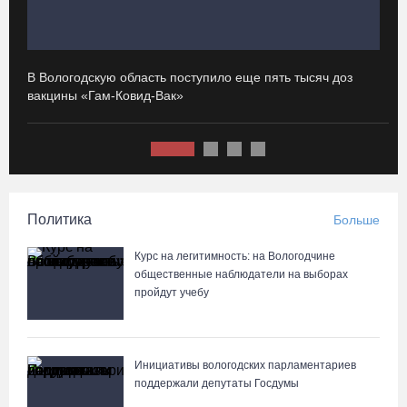
88-летняя вологжанка приняла мошенника за сына и отдала
курьеру 650 тысяч рублей
В Вологодскую область поступило еще пять тысяч доз
И
06.08.26 / 14:33
вакцины «Гам-Ковид-Вак»
с
Робот Макс подскажет вологжанам, как получить 3000 рублей на
первоклассника
06.08.26 / 13:57
Политика
Больше
Вологодские онкохирурги провели более 2,5 тыcячи операций
за полгода
Курс на легитимность: на Вологодчине
общественные наблюдатели на выборах
06.08.26 / 13:28
пройдут учебу
В Вологодской области спрогнозировали урожай семян хвойных
пород
Инициативы вологодских парламентариев
06.08.26 / 13:04
поддержали депутаты Госдумы