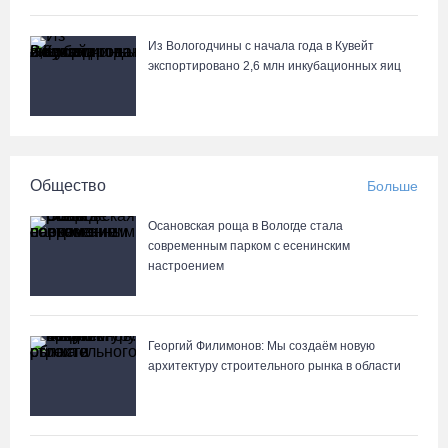
Череповецкие каратисты взяли серебро и бронзу на Russia
Open - 2026
Из Вологодчины с начала года в Кувейт
06.08.26 / 11:39
экспортировано 2,6 млн инкубационных яиц
В поселке Щепье Бабаевского округа открыли
отремонтированный мост
06.08.26 / 11:20
Общество
Больше
Вологодская шахматистка в составе сборной РФ взяла золото
Осановская роща в Вологде стала
«Матча Дружбы» в Китае
современным парком с есенинским
настроением
06.08.26 / 11:02
58-летняя вологжанка на электросамокате врезалась в машину
Георгий Филимонов: Мы создаём новую
и попала в больницу
архитектуру строительного рынка в области
06.08.26 / 10:51
В Вологде пресечена деятельность очередной точки