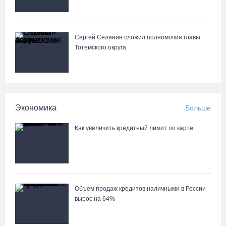
С начала года из Вологодчины экспортировано 800 тысяч
кубометров лесопродукции
Сергей Селянин сложил полномочия главы
06.08.26 / 12:49
Тотемского округа
Пострадавшего в ДТП под Вологдой мотоциклиста
госпитализировали в больницу
06.08.26 / 12:36
Экономика
Больше
Более 35 тысяч телемедицинских консультаций проведено на
Как увеличить кредитный лимит по карте
Вологодчине
06.08.26 / 11:59
В Шекснинском округе утонул выпавший из лодки пенсионер
Объем продаж кредитов наличными в России
06.08.26 / 11:43
вырос на 64%