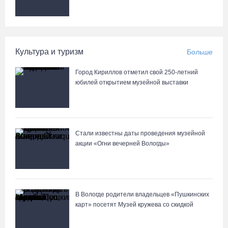
вологодские гаишники
05.08.26 / 17:45
В заречной части Вологды открылся новый офис МФЦ
Культура и туризм
Больше
05.08.26 / 17:09
Город Кириллов отметил свой 250-летний
юбилей открытием музейной выставки
В Вологде на 18 дворовых территориях завершены работы по
благоустройству
05.08.26 / 16:36
Стали известны даты проведения музейной
акции «Огни вечерней Вологды»
В Вологде родители владельцев «Пушкинских
карт» посетят Музей кружева со скидкой