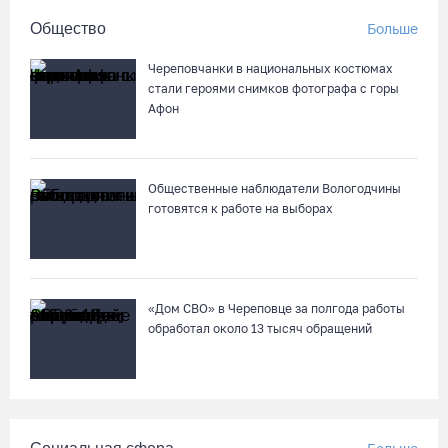
Речные трамвайчики будут бесплатно катать вологжан и
Общество
Больше
гостей города 8 и 9 августа
07.08.26 / 12:49
Череповчанки в национальных костюмах
стали героями снимков фотографа с горы
Афон
Череповецкая пенсионерка продала украшения и лишилась
более полумиллиона рублей
07.08.26 / 12:32
Общественные наблюдатели Вологодчины
готовятся к работе на выборах
Мебель и оборудование закупаются для Сперовского ФАПа в
Вытегорском округе
07.08.26 / 12:07
«Дом СВО» в Череповце за полгода работы
обработал около 13 тысяч обращений
В центре Вологды появилось необычное кафе в автобусе
07.08.26 / 12:00
Из-за ремонта путей часть череповецких трамваев