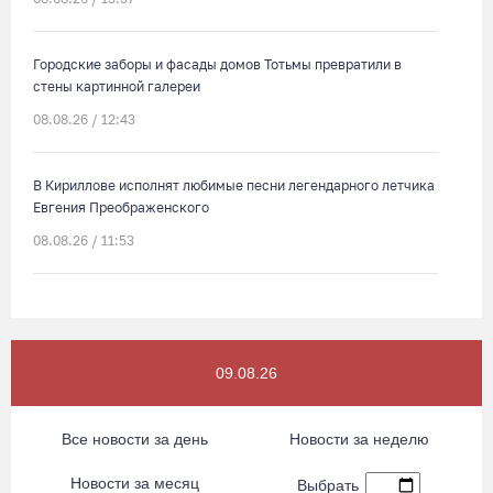
Городские заборы и фасады домов Тотьмы превратили в
стены картинной галереи
08.08.26 / 12:43
В Кириллове исполнят любимые песни легендарного летчика
Евгения Преображенского
08.08.26 / 11:53
Жители Устюжны изготовят «Птиц одного полета» и пробегут
774 метра
08.08.26 / 11:12
09.08.26
В честь освящения нового храма на Вологодчине выступит
Все новости за день
Новости за неделю
хор грузинского монастыря
08.08.26 / 10:41
Новости за месяц
Выбрать