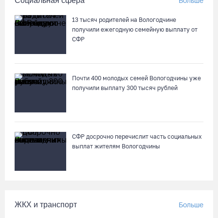
Социальная сфера
Больше
остановят на три дня
07.08.26 / 11:22
13 тысяч родителей на Вологодчине
получили ежегодную семейную выплату от
СФР
На Вологодчине готовность котельных к отопительному
сезону превысила 65%
07.08.26 / 11:19
Почти 400 молодых семей Вологодчины уже
получили выплату 300 тысяч рублей
В 2026 году аппараты МРТ появятся в двух вологодских
медучреждениях
07.08.26 / 11:18
СФР досрочно перечислит часть социальных
выплат жителям Вологодчины
Более 6 тысяч программ для детей представили кружки и
секции на Вологодчине
07.08.26 / 10:56
ЖКХ и транспорт
Больше
В Вологде иномарка сбила 12-летнего велосипедиста