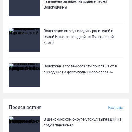
07.08.26 / 09:23
Газманова запишет народные песни
Вологодчины
Манты, речные прогулки и концерты музыкантов ждут
гостей на Дне города Тотьмы
Вологжане смогут сводить родителей в
07.08.26 / 08:49
музей Китая со скидкой по Пушкинской
карте
Вологжан и гостей области приглашают в
выходные на фестиваль «Небо славян»
Происшествия
Больше
В Шекснинском округе утонул выпавший из
лодки пенсионер