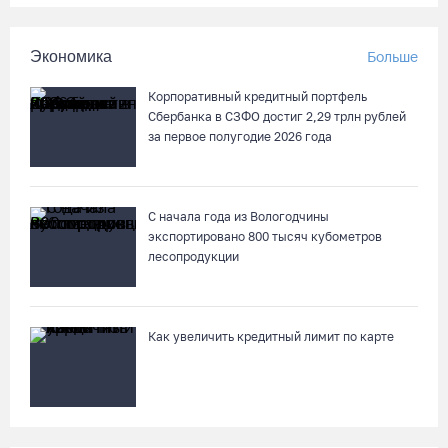
Череповчанку задержали с наркотиками: общая масса
изъятого превысила 527 г
Экономика
Больше
07.08.26 / 14:20
Корпоративный кредитный портфель
Сбербанка в СЗФО достиг 2,29 трлн рублей
В Кириллове впервые пройдет фестиваль «Рэп на Руси» в
за первое полугодие 2026 года
честь юбилея города
07.08.26 / 13:40
С начала года из Вологодчины
экспортировано 800 тысяч кубометров
В Череповце госпитализировали пострадавшего в ДТП
лесопродукции
мотоциклиста и его пассажира
07.08.26 / 13:39
Как увеличить кредитный лимит по карте
Кириллов станет новой столицей «Серебряного ожерелья» в
свой 250-летний юбилей
07.08.26 / 13:36