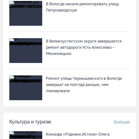
07.08.26 / 10:36
В Вологде начали ремонтировать улицу
Петрозаводскую
В Устюжне масштабно отметят 774-летие города фестивалем
кузнечного мастерства
07.08.26 / 10:24
В Великоустюгском округе завершается
ремонт автодороги Усть-Алексеево –
Мякинницыно
Почти 60 тысяч вологжан научились защищать себя от
киберугроз
07.08.26 / 09:55
Ремонт улицы Чернышевского в Вологде
завершат на полгода раньше, чем
Неизвестный мужчина погиб в подожженном в Вологодской
планировали
области магазине
07.08.26 / 09:25
Культура и туризм
Больше
На Вологодчине подвели итоги XII областной Спартакиады
ветеранов и пенсионеров
Команда «Родники.Истоки» Олега