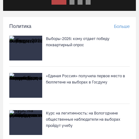
Вологодчина экспортировала в страны ЕС 4,2 тысячи тонн
технического жира
Политика
Больше
07.08.26 / 15:08
Выборы-2026: кому отдает победу
Бизнес Северо-Запада столкнулся с более чем 1,5 тысячи
поквартирный опрос
DDoS-атак за шесть месяцев
07.08.26 / 14:58
«Единая Россия» получила первое место в
75-летний бегун из Великого Устюга стал чемпионом России
бюллетене на выборах в Госдуму
среди ветеранов
07.08.26 / 14:42
Завершен первый этап благоустройства прибрежной зоны
Курс на легитимность: на Вологодчине
Шекснинского водохранилища
общественные наблюдатели на выборах
пройдут учебу
07.08.26 / 14:25