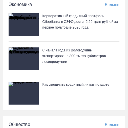
В 2026 году аппараты МРТ появятся в двух вологодских
Экономика
Больше
медучреждениях
Корпоративный кредитный портфель
07.08.26 / 11:18
Сбербанка в СЗФО достиг 2,29 трлн рублей за
первое полугодие 2026 года
С начала года из Вологодчины
экспортировано 800 тысяч кубометров
лесопродукции
Как увеличить кредитный лимит по карте
Общество
Больше