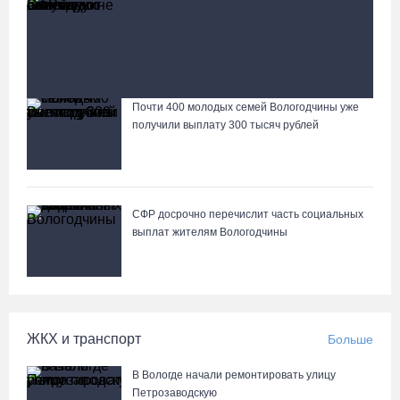
13 тысяч родителей на Вологодчине получили
ежегодную семейную выплату от СФР
Детская футбольная секция ВоГУ получила поддержку
РФС
Почти 400 молодых семей Вологодчины уже
Лазерную проекцию на пешеходных переходах сделают в
получили выплату 300 тысяч рублей
Череповце
СФР досрочно перечислит часть социальных
выплат жителям Вологодчины
ЖКХ и транспорт
Больше
В Вологде начали ремонтировать улицу
Петрозаводскую