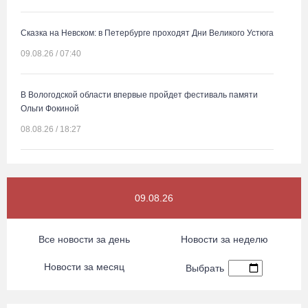
Сказка на Невском: в Петербурге проходят Дни Великого Устюга
09.08.26 / 07:40
В Вологодской области впервые пройдет фестиваль памяти
Ольги Фокиной
08.08.26 / 18:27
Вологжанину грозит штраф за рекламу наркотиков
08.08.26 / 17:36
09.08.26
Четыре человека потерялись в пятницу в лесах Вологодчины
Все новости за день
Новости за неделю
08.08.26 / 16:11
Новости за месяц
Выбрать
Троицкий Орловский храм под Великим Устюгом обрел купол и