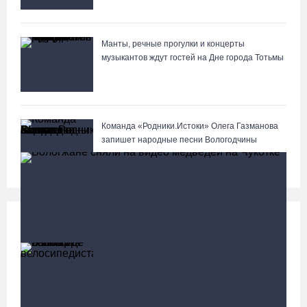
Манты, речные прогулки и концерты
музыкантов ждут гостей на Дне города Тотьмы
Команда «Родники.Истоки» Олега Газманова
запишет народные песни Вологодчины
Происшествия
Больше
В Вологде иномарка сбила 12-летнего
велосипедиста