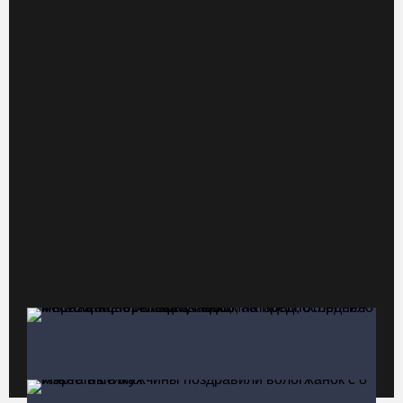
В Череповце госпитализировали пострадавшего в ДТП
мотоциклиста и его пассажира
07.08.26 / 13:39
Кириллов станет новой столицей «Серебряного ожерелья» в
свой 250-летний юбилей
07.08.26 / 13:36
Речные трамвайчики будут бесплатно катать вологжан и гостей
города 8 и 9 августа
07.08.26 / 12:49
Череповецкая пенсионерка продала украшения и лишилась
более полумиллиона рублей
07.08.26 / 12:32