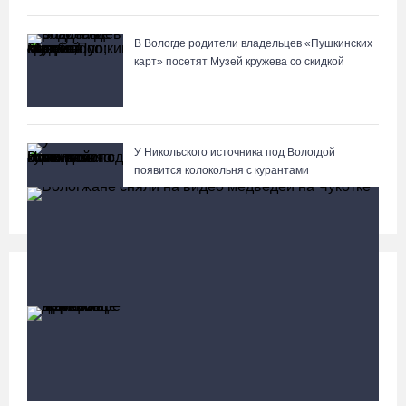
В Вологде родители владельцев «Пушкинских
карт» посетят Музей кружева со скидкой
У Никольского источника под Вологдой
появится колокольня с курантами
Происшествия
Больше
В Череповце при пожаре в дачном доме
погибла женщина