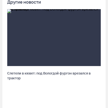
Другие новости
В заречной части Вологды открылся новый офис МФЦ
05.08.26 / 17:09
В Вологде на 18 дворовых территориях завершены работы по
благоустройству
05.08.26 / 16:36
Осановская роща в Вологде стала современным парком с
есенинским настроением
05.08.26 / 16:22
Слетели в кювет: под Вологдой фургон врезался в
трактор
Житель Москвы пострадал в опрокинувшемся под Вытегрой
грузовике
05.08.26 / 16:19
Георгий Филимонов: Мы создаём новую архитектуру