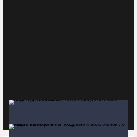
Вологодские семьи смогут побороться за звание «Самого
лучшего папы»
05.08.26 / 10:26
Не допустить пожаров: леса на востоке Вологодчины
патрулируют с воздуха
05.08.26 / 09:44
Новое пространство с качелями появится у драмтеатра в
Вологде
05.08.26 / 09:30
Заблудившуюся семью с двумя детьми нашли в лесу под
Вологдой
05.08.26 / 09:23