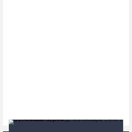
космическую галерею
05.08.26 / 15:09
Ремонт улицы Чернышевского в Вологде завершат на полгода
раньше, чем планировали
05.08.26 / 14:54
В Вологде две сестры из-за замены домофона перевели
мошенникам 3,5 млн рублей
05.08.26 / 14:13
Вологжанам предлагают сосчитать на кустах домовых и
полевых воробьев
05.08.26 / 12:58
Нейросеть Kandinsky обучит роботов законам физики