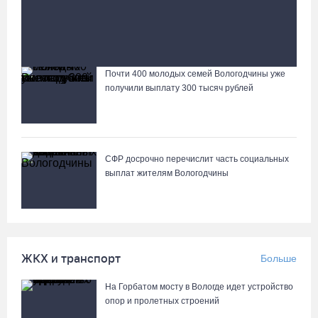
ежегодную семейную выплату от СФР
Сбитую в Череповце женщину-нарушительницу
госпитализировали в больницу
Почти 400 молодых семей Вологодчины уже
Лазерную проекцию на пешеходных переходах
получили выплату 300 тысяч рублей
сделают в Череповце
СФР досрочно перечислит часть социальных
выплат жителям Вологодчины
ЖКХ и транспорт
Больше
На Горбатом мосту в Вологде идет устройство
опор и пролетных строений