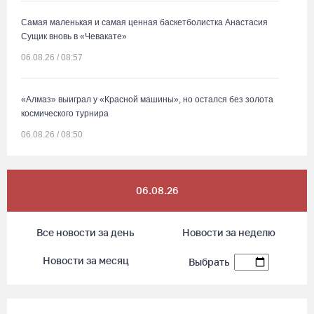
Самая маленькая и самая ценная баскетболистка Анастасия
Сущик вновь в «Чевакате»
06.08.26 / 08:57
«Алмаз» выиграл у «Красной машины», но остался без золота
космического турнира
06.08.26 / 08:50
«Единая Россия» получила первое место в бюллетене на
06.08.26
выборах в Госдуму
05.08.26 / 20:20
Все новости за день
Новости за неделю
Четырех пьяных водителей и 23 без прав задержали за сутки
Новости за месяц
Выбрать
вологодские гаишники
05.08.26 / 17:45