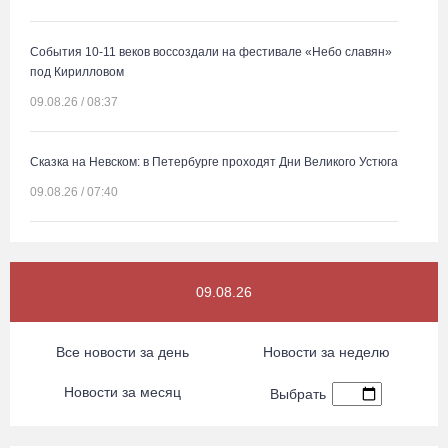
События 10-11 веков воссоздали на фестивале «Небо славян»
под Кирилловом
09.08.26 / 08:37
Сказка на Невском: в Петербурге проходят Дни Великого Устюга
09.08.26 / 07:40
В Вологодской области впервые пройдет фестиваль памяти
Ольги Фокиной
09.08.26
08.08.26 / 18:27
Все новости за день
Новости за неделю
Вологжанину грозит штраф за рекламу наркотиков
Новости за месяц
08.08.26 / 17:36
Выбрать