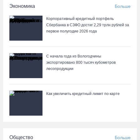
На Вологодчине готовность котельных к отопительному сезону
Экономика
Больше
превысила 65%
Корпоративный кредитный портфель
07.08.26 / 11:19
Сбербанка в СЗФО достиг 2,29 трлн рублей за
первое полугодие 2026 года
С начала года из Вологодчины
экспортировано 800 тысяч кубометров
лесопродукции
Как увеличить кредитный лимит по карте
Общество
Больше