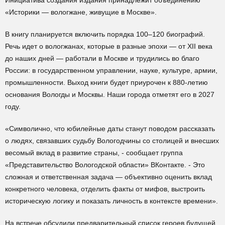
Инициатива создания издания принадлежит объединению
«Историки — вологжане, живущие в Москве».
В книгу планируется включить порядка 100–120 биографий.
Речь идет о вологжанах, которые в разные эпохи — от XII века
до наших дней — работали в Москве и трудились во благо
России: в государственном управлении, науке, культуре, армии,
промышленности. Выход книги будет приурочен к 880-летию
основания Вологды и Москвы. Наши города отметят его в 2027
году.
«Символично, что юбилейные даты станут поводом рассказать
о людях, связавших судьбу Вологодчины со столицей и внесших
весомый вклад в развитие страны, - сообщает группа
«Представительство Вологодской области» ВКонтакте. - Это
сложная и ответственная задача — объективно оценить вклад
конкретного человека, отделить факты от мифов, выстроить
историческую логику и показать личность в контексте времени».
На встрече обсудили предварительный список героев будущей