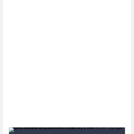
08.08.26 / 10:22
Две телеги «органики» станут главным призом лотереи
фестиваля «Батранский лен»
08.08.26 / 09:56
8 августа в Череповце пройдет праздник баскетбола и
брейкинга
08.08.26 / 09:15
10 пьяных водителей и 23 без прав остановили за сутки
вологодские гаишники
07.08.26 / 18:12
Заявка на создание университетского кампуса в Череповце
направлена в Минобрнауки РФ