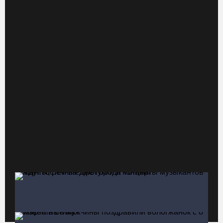
В Кириллове впервые пройдет фестиваль «Рэп на Руси» в
честь юбилея города
07.08.26 / 13:40
В Череповце госпитализировали пострадавшего в ДТП
мотоциклиста и его пассажира
07.08.26 / 13:39
Кириллов станет новой столицей «Серебряного ожерелья» в
свой 250-летний юбилей
07.08.26 / 13:36
Речные трамвайчики будут бесплатно катать вологжан и гостей
города 8 и 9 августа
07.08.26 / 12:49