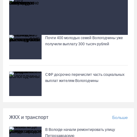
13 тысяч родителей на Вологодчине получили
ежегодную семейную выплату от СФР
Команда «Родники.Истоки» Олега Газманова запишет
народные песни Вологодчины
Почти 400 молодых семей Вологодчины уже
Лазерную проекцию на пешеходных переходах сделают в
получили выплату 300 тысяч рублей
Череповце
СФР досрочно перечислит часть социальных
выплат жителям Вологодчины
ЖКХ и транспорт
Больше
В Вологде начали ремонтировать улицу
Петрозаводскую