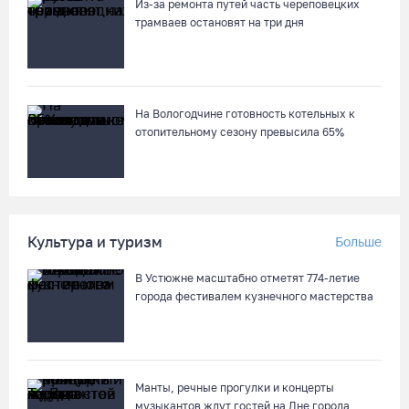
Из-за ремонта путей часть череповецких
07.08.26 / 16:46
трамваев остановят на три дня
Под Харовском пьяный водитель «Тойоты» слетел с трассы в
кювет и опрокинулся
07.08.26 / 15:23
На Вологодчине готовность котельных к
отопительному сезону превысила 65%
Вологодчина экспортировала в страны ЕС 4,2 тысячи тонн
технического жира
07.08.26 / 15:08
Культура и туризм
Больше
Бизнес Северо-Запада столкнулся с более чем 1,5 тысячи
В Устюжне масштабно отметят 774-летие
DDoS-атак за шесть месяцев
города фестивалем кузнечного мастерства
07.08.26 / 14:58
75-летний бегун из Великого Устюга стал чемпионом России
среди ветеранов
Манты, речные прогулки и концерты
музыкантов ждут гостей на Дне города