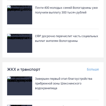
08.08.26 / 09:15
Почти 400 молодых семей Вологодчины уже
получили выплату 300 тысяч рублей
10 пьяных водителей и 23 без прав остановили за сутки
вологодские гаишники
07.08.26 / 18:12
СФР досрочно перечислит часть социальных
выплат жителям Вологодчины
Заявка на создание университетского кампуса в Череповце
направлена в Минобрнауки РФ
07.08.26 / 17:25
ЖКХ и транспорт
Больше
В выходные на Вологодчине станет известен обладатель
футбольного кубка региона
Завершен первый этап благоустройства
07.08.26 / 17:15
прибрежной зоны Шекснинского
водохранилища
Девушка пострадала в ДТП под Кирилловом по вине пьяного
подростка на квадроцикле