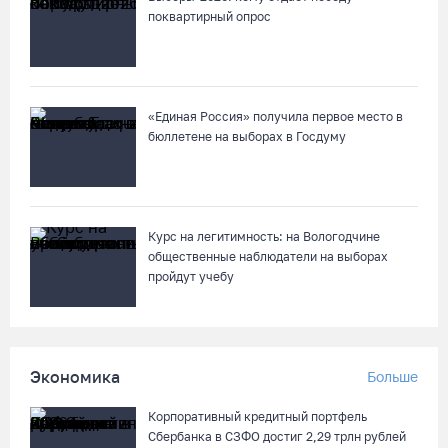
поквартирный опрос
В Вологодской области впервые пройдет фестиваль памяти
Ольги Фокиной
08.08.26 / 18:27
«Единая Россия» получила первое место в
бюллетене на выборах в Госдуму
Вологжанину грозит штраф за рекламу наркотиков
08.08.26 / 17:36
Четыре человека потерялись в пятницу в лесах Вологодчины
Курс на легитимность: на Вологодчине
общественные наблюдатели на выборах
08.08.26 / 16:11
пройдут учебу
Троицкий Орловский храм под Великим Устюгом обрел купол
и крест
Экономика
Больше
08.08.26 / 15:33
Корпоративный кредитный портфель
Более двух тысяч наблюдателей обеспечат на Вологодчине
Сбербанка в СЗФО достиг 2,29 трлн рублей