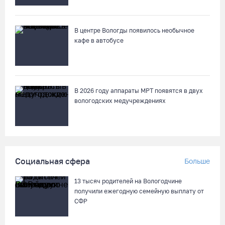
774 метра
08.08.26 / 11:12
В центре Вологды появилось необычное
кафе в автобусе
В честь освящения нового храма на Вологодчине выступит
хор грузинского монастыря
08.08.26 / 10:41
В 2026 году аппараты МРТ появятся в двух
На V фестивале «Небо Славян» организуют трейл для
вологодских медучреждениях
любителей бега
08.08.26 / 10:22
Две телеги «органики» станут главным призом лотереи
Социальная сфера
Больше
фестиваля «Батранский лен»
08.08.26 / 09:56
13 тысяч родителей на Вологодчине
получили ежегодную семейную выплату от
СФР
8 августа в Череповце пройдет праздник баскетбола и
брейкинга