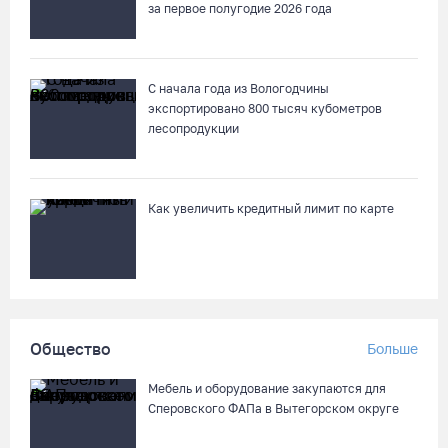
контроль на выборах
за первое полугодие 2026 года
08.08.26 / 14:29
С начала года из Вологодчины
Руины храма под Череповцом засыпали землей, чтобы
экспортировано 800 тысяч кубометров
установить на холме крест
лесопродукции
08.08.26 / 13:37
Городские заборы и фасады домов Тотьмы превратили в
Как увеличить кредитный лимит по карте
стены картинной галереи
08.08.26 / 12:43
В Кириллове исполнят любимые песни легендарного летчика
Евгения Преображенского
Общество
Больше
08.08.26 / 11:53
Мебель и оборудование закупаются для
Сперовского ФАПа в Вытегорском округе
Жители Устюжны изготовят «Птиц одного полета» и пробегут