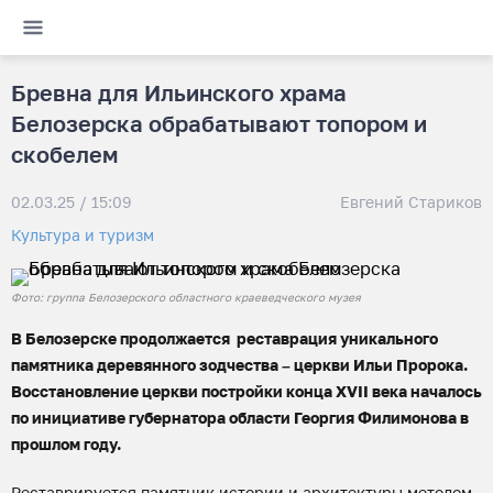
Бревна для Ильинского храма
Белозерска обрабатывают топором и
скобелем
02.03.25 / 15:09
Евгений Стариков
Культура и туризм
Фото: группа Белозерского областного краеведческого музея
В Белозерске продолжается реставрация уникального
памятника деревянного зодчества – церкви Ильи Пророка.
Восстановление церкви постройки конца XVII века началось
по инициативе губернатора области Георгия Филимонова в
прошлом году.
Реставрируется памятник истории и архитектуры методом