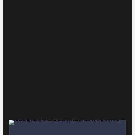
Завершен первый этап благоустройства прибрежной зоны
Шекснинского водохранилища
07.08.26 / 14:25
Череповчанку задержали с наркотиками: общая масса изъятого
превысила 527 г
07.08.26 / 14:20
В Кириллове впервые пройдет фестиваль «Рэп на Руси» в
честь юбилея города
07.08.26 / 13:40
В Череповце госпитализировали пострадавшего в ДТП
мотоциклиста и его пассажира
07.08.26 / 13:39