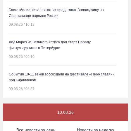
Баскетболистки «Чевакаты» представят Вологодчину на
Спартакиаде народов России
09.08.26 / 10:12
Дед Мороз из Великого Устюга дал старт Параду
физкультурников в Петербурге
09.08.26 / 09:10
События 10-11 веков воссоздали на фестивале «Небо славян»
под Кирилловом
09.08.26 / 08:37
Сказка на Невском: в Петербурге проходят Дни Великого Устюга
10.08.26
09.08.26 / 07:40
Все новости за день
Новости за неделю