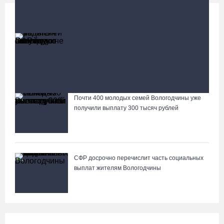
Социальная сфера
Больше
13 тысяч родителей на Вологодчине получили
ежегодную семейную выплату от СФР
Четверых вологжан осудили за попытку распространения
2,5 кг наркотиков
Почти 400 молодых семей Вологодчины уже
Лазерную проекцию на пешеходных переходах сделают в
получили выплату 300 тысяч рублей
Череповце
СФР досрочно перечислит часть социальных
выплат жителям Вологодчины