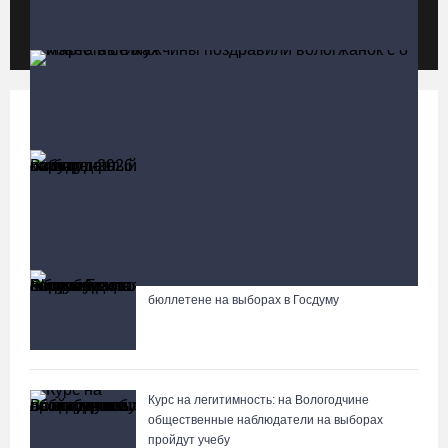
Кириллов станет новой столицей «Серебряного ожерелья» в
свой 250-летний юбилей
07.08.26 / 13:36
Политика
Больше
Речные трамвайчики будут бесплатно катать вологжан и гостей
города 8 и 9 августа
Выборы-2026: кому отдает победу
поквартирный опрос
07.08.26 / 12:49
87-летний пассажир и его внук пострадали под Вологдой в
слетевшем в кювет авто
Череповецкая пенсионерка продала украшения и лишилась
более полумиллиона рублей
«Единая Россия» получила первое место в
07.08.26 / 12:32
бюллетене на выборах в Госдуму
Известные мужчины поздравили вологжанок с 8 Марта в
стихах
Мебель и оборудование закупаются для Сперовского ФАПа в
Вытегорском округе
Курс на легитимность: на Вологодчине
07.08.26 / 12:07
общественные наблюдатели на выборах
пройдут учебу