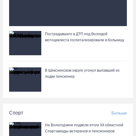
сына и отдала курьеру 650 тысяч рублей
Пострадавшего в ДТП под Вологдой
Вологжане сняли на видео медведей на Чукотке
мотоциклиста госпитализировали в больницу
В Шекснинском округе утонул выпавший из
лодки пенсионер
Спорт
Больше
На Вологодчине подвели итоги XII областной
Спартакиады ветеранов и пенсионеров