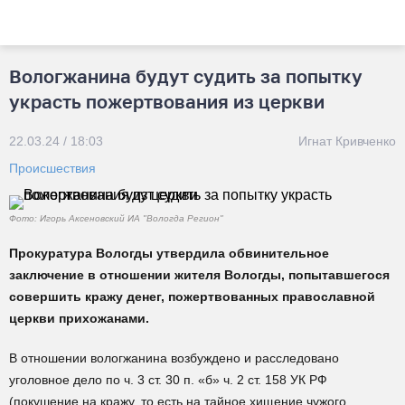
Вологжанина будут судить за попытку
украсть пожертвования из церкви
22.03.24 / 18:03
Игнат Кривченко
Происшествия
Фото: Игорь Аксеновский ИА "Вологда Регион"
Прокуратура Вологды утвердила обвинительное
заключение в отношении жителя Вологды, попытавшегося
совершить кражу денег, пожертвованных православной
церкви прихожанами.
В отношении вологжанина возбуждено и расследовано
уголовное дело по ч. 3 ст. 30 п. «б» ч. 2 ст. 158 УК РФ
(покушение на кражу, то есть на тайное хищение чужого