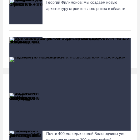
Георгий Филимонов: Мы создаём новую
архитектуру строительного рынка в области
В Вологодской области клещи покусали уже
13,4 тысячи человек
Социальная сфера
Больше
13 тысяч родителей на Вологодчине получили
ежегодную семейную выплату от СФР
Браконьеров из Ленобласти оштрафовали на 1,3 млн за
вылов рыбы под Череповцом
Почти 400 молодых семей Вологодчины уже