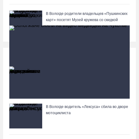
В Вологде родители владельцев «Пушкинских
карт» посетят Музей кружева со скидкой
Происшествия
Больше
Полицейские задержали двух вологжанок с
килограммом наркотиков
В Вологде водитель «Лексуса» сбила во дворе
Вологжане сняли на видео медведей на Чукотке
мотоциклиста