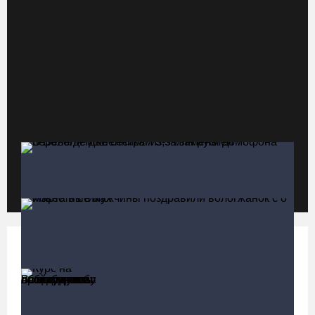
но остался на свободе
06.08.26 / 09:33
Четыре волейболистки из Череповца готовятся к молодежному
чемпионату Европы
06.08.26 / 09:05
Самая маленькая и самая ценная баскетболистка Анастасия
Сущик вновь в «Чевакате»
06.08.26 / 08:57
«Алмаз» выиграл у «Красной машины», но остался без золота
космического турнира
Политика
Больше
06.08.26 / 08:50
Курс на легитимность: на Вологодчине
общественные наблюдатели на выборах
«Единая Россия» получила первое место в бюллетене на
пройдут учебу
выборах в Госдуму