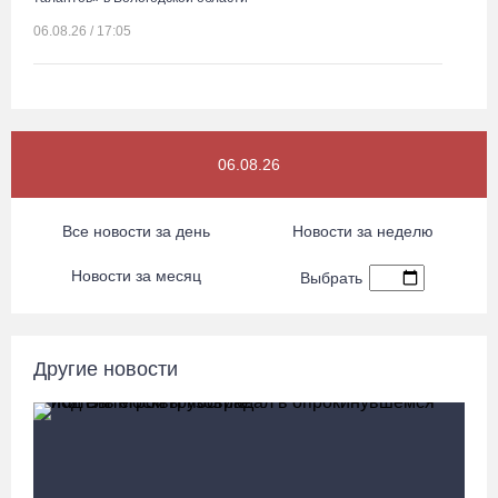
06.08.26 / 17:05
Семерых пьяных водителей и 34 без прав задержали за сутки
вологодские гаишники
06.08.26 / 16:36
06.08.26
В Тотемском округе построили три дома для работников села
Все новости за день
Новости за неделю
06.08.26 / 16:12
Новости за месяц
Выбрать
Детская футбольная секция ВоГУ получила поддержку РФС
06.08.26 / 15:42
Другие новости
Вологжане смогут сводить родителей в музей Китая со скидкой
по Пушкинской карте
06.08.26 / 15:40