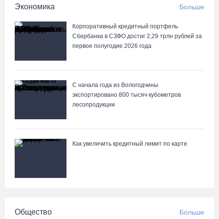
превысила 527 г
Экономика
Больше
07.08.26 / 14:20
Корпоративный кредитный портфель
Сбербанка в СЗФО достиг 2,29 трлн рублей за
В Кириллове впервые пройдет фестиваль «Рэп на Руси» в
первое полугодие 2026 года
честь юбилея города
07.08.26 / 13:40
С начала года из Вологодчины
экспортировано 800 тысяч кубометров
В Череповце госпитализировали пострадавшего в ДТП
лесопродукции
мотоциклиста и его пассажира
07.08.26 / 13:39
Как увеличить кредитный лимит по карте
Кириллов станет новой столицей «Серебряного ожерелья» в
свой 250-летний юбилей
07.08.26 / 13:36
Речные трамвайчики будут бесплатно катать вологжан и гостей
Общество
Больше
города 8 и 9 августа