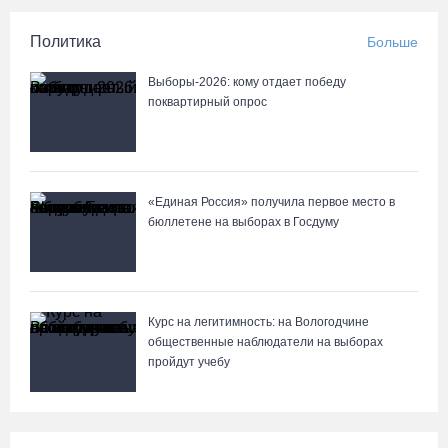
технического жира
Политика
Больше
07.08.26 / 15:08
Выборы-2026: кому отдает победу
Бизнес Северо-Запада столкнулся с более чем 1,5 тысячи
поквартирный опрос
DDoS-атак за шесть месяцев
07.08.26 / 14:58
«Единая Россия» получила первое место в
75-летний бегун из Великого Устюга стал чемпионом России
бюллетене на выборах в Госдуму
среди ветеранов
07.08.26 / 14:42
Завершен первый этап благоустройства прибрежной зоны
Курс на легитимность: на Вологодчине
Шекснинского водохранилища
общественные наблюдатели на выборах
пройдут учебу
07.08.26 / 14:25
Череповчанку задержали с наркотиками: общая масса изъятого