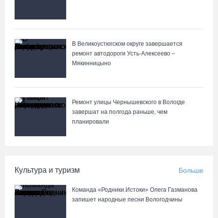
В Устюжне масштабно отметят 774-летие города фестивалем
кузнечного мастерства
07.08.26 / 10:24
В Великоустюгском округе завершается
ремонт автодороги Усть-Алексеево –
Мякинницыно
Почти 60 тысяч вологжан научились защищать себя от
киберугроз
07.08.26 / 09:55
Ремонт улицы Чернышевского в Вологде
завершат на полгода раньше, чем
Неизвестный мужчина погиб в подожженном в Вологодской
планировали
области магазине
07.08.26 / 09:25
Культура и туризм
Больше
На Вологодчине подвели итоги XII областной Спартакиады
ветеранов и пенсионеров
Команда «Родники.Истоки» Олега Газманова
07.08.26 / 09:23
запишет народные песни Вологодчины