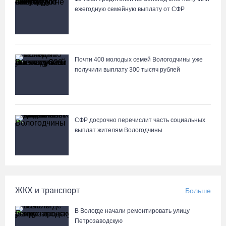
ежегодную семейную выплату от СФР
На Вологодчине готовность котельных к отопительному сезону
превысила 65%
07.08.26 / 11:19
Почти 400 молодых семей Вологодчины уже
получили выплату 300 тысяч рублей
В 2026 году аппараты МРТ появятся в двух вологодских
медучреждениях
07.08.26 / 11:18
СФР досрочно перечислит часть социальных
выплат жителям Вологодчины
Более 6 тысяч программ для детей представили кружки и
секции на Вологодчине
07.08.26 / 10:56
ЖКХ и транспорт
Больше
В Вологде иномарка сбила 12-летнего велосипедиста
07.08.26 / 10:36
В Вологде начали ремонтировать улицу
Петрозаводскую