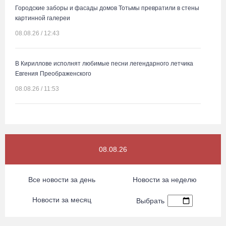
Городские заборы и фасады домов Тотьмы превратили в стены
картинной галереи
08.08.26 / 12:43
В Кириллове исполнят любимые песни легендарного летчика
Евгения Преображенского
08.08.26 / 11:53
Жители Устюжны изготовят «Птиц одного полета» и пробегут
774 метра
08.08.26 / 11:12
08.08.26
В честь освящения нового храма на Вологодчине выступит хор
Все новости за день
Новости за неделю
грузинского монастыря
Новости за месяц
08.08.26 / 10:41
Выбрать