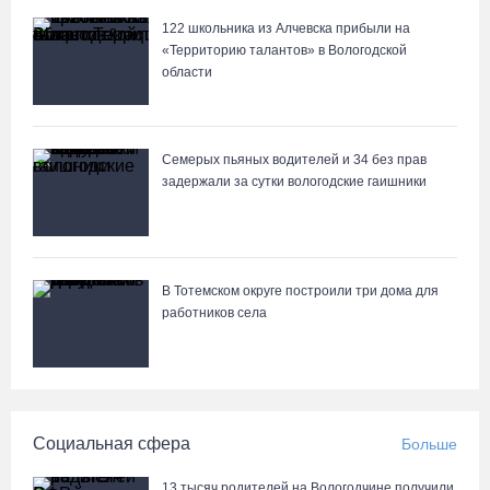
07.08.26 / 12:49
122 школьника из Алчевска прибыли на
«Территорию талантов» в Вологодской
области
Череповецкая пенсионерка продала украшения и лишилась
более полумиллиона рублей
07.08.26 / 12:32
Семерых пьяных водителей и 34 без прав
задержали за сутки вологодские гаишники
Мебель и оборудование закупаются для Сперовского ФАПа в
Вытегорском округе
07.08.26 / 12:07
В Тотемском округе построили три дома для
работников села
В центре Вологды появилось необычное кафе в автобусе
07.08.26 / 12:00
Из-за ремонта путей часть череповецких трамваев остановят
Социальная сфера
Больше
на три дня
07.08.26 / 11:22
13 тысяч родителей на Вологодчине получили