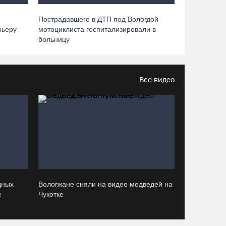
«Рэп на Руси» в честь юбилея города
07.08.26 / 13:40
Пострадавшего в ДТП под Вологдой
рьеру
мотоциклиста госпитализировали в
больницу
В Череповце госпитализировали
пострадавшего в ДТП мотоциклиста и его
пассажира
Все видео
07.08.26 / 13:39
Кириллов станет новой столицей
«Серебряного ожерелья» в свой 250-летний
юбилей
07.08.26 / 13:36
Речные трамвайчики будут бесплатно катать
дных
Вологжане сняли на видео медведей на
вологжан и гостей города 8 и 9 августа
е
Чукотке
07.08.26 / 12:49