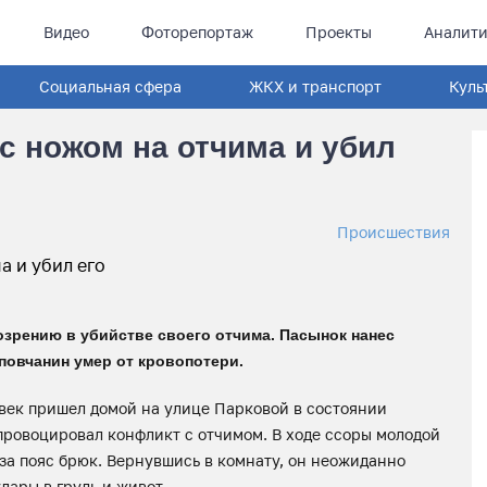
Видео
Фоторепортаж
Проекты
Аналити
Социальная сфера
ЖКХ и транспорт
Куль
с ножом на отчима и убил
Происшествия
озрению в убийстве своего отчима. Пасынок нанес
повчанин умер от кровопотери.
овек пришел домой на улице Парковой в состоянии
спровоцировал конфликт с отчимом. В ходе ссоры молодой
 за пояс брюк. Вернувшись в комнату, он неожиданно
дары в грудь и живот.