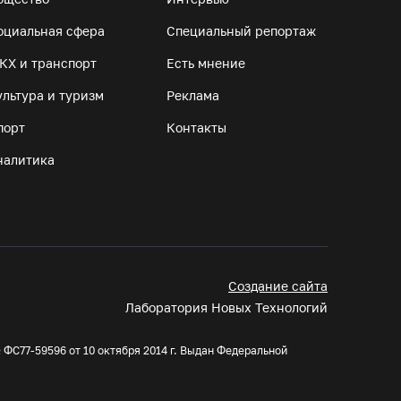
Манты, речные прогулки и концерты
оциальная сфера
Специальный репортаж
музыкантов ждут гостей на Дне города
КХ и транспорт
Есть мнение
Тотьмы
07.08.26 / 08:49
ультура и туризм
Реклама
порт
Контакты
Вологодские «пчелки» усилились еще одним
налитика
игроком из российской Премьер-лиги
07.08.26 / 08:31
Поражение от «Фанкома» отбросило ФК
«Череповец» на предпоследнее место
«Кольца»
Создание сайта
Лаборатория Новых Технологий
07.08.26 / 08:12
ФС77-59596 от 10 октября 2014 г. Выдан Федеральной
Череповчанки в национальных костюмах
стали героями снимков фотографа с горы
Афон