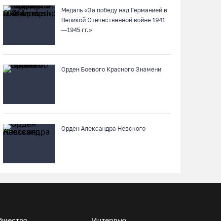
Медаль «За победу над Германией в
В Устюжне масштабно отметят 774-летие
Великой Отечественной войне 1941
города фестивалем кузнечного мастерства
—1945 гг.»
07.08.26 / 10:24
Орден Боевого Красного Знамени
Почти 60 тысяч вологжан научились
защищать себя от киберугроз
07.08.26 / 09:55
Неизвестный мужчина погиб в подожженном
Орден Александра Невского
в Вологодской области магазине
07.08.26 / 09:25
На Вологодчине подвели итоги XII областной
Спартакиады ветеранов и пенсионеров
07.08.26 / 09:23
бщество
Интервью