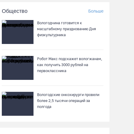
Череповецкая пенсионерка продала
Общество
Больше
украшения и лишилась более полумиллиона
рублей
Вологодчина готовится к
07.08.26 / 12:32
масштабному празднованию Дня
физкультурника
Мебель и оборудование закупаются для
Сперовского ФАПа в Вытегорском округе
Робот Макс подскажет вологжанам,
07.08.26 / 12:07
как получить 3000 рублей на
первоклассника
В центре Вологды появилось необычное кафе
в автобусе
07.08.26 / 12:00
Вологодские онкохирурги провели
более 2,5 тыcячи операций за
полгода
Из-за ремонта путей часть череповецких
трамваев остановят на три дня
07.08.26 / 11:22