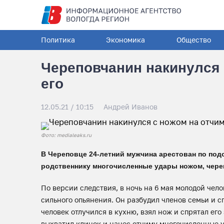
Политика
Экономика
Общество
Череповчанин накинулся 
его
12.05.21 / 10:15
Андрей Иванов
Фото: medialeaks.ru
В Череповце 24-летний мужчина арестован по под
родственнику многочисленные удары ножом, чере
По версии следствия, в ночь на 6 мая молодой чел
сильного опьянения. Он разбудил членов семьи и 
человек отлучился в кухню, взял нож и спрятал его
выхватил клинок и нанес отчиму многочисленные у