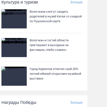
Культура и туризм
Больше
На Вологодчине готовность котельных к
отопительному сезону превысила 65%
Вологжане смогут сводить
родителей в музей Китая со скидкой
07.08.26 / 11:19
по Пушкинской карте
В 2026 году аппараты МРТ появятся в двух
вологодских медучреждениях
Вологжан и гостей области
приглашают в выходные на
07.08.26 / 11:18
фестиваль «Небо славян»
Более 6 тысяч программ для детей
представили кружки и секции на
Вологодчине
Город Кириллов отметил свой 250-
летний юбилей открытием музейной
07.08.26 / 10:56
выставки
В Вологде иномарка сбила 12-летнего
велосипедиста
Награды Победы
Больше
07.08.26 / 10:36