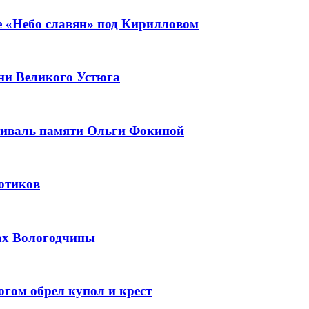
ле «Небо славян» под Кирилловом
Дни Великого Устюга
стиваль памяти Ольги Фокиной
отиков
сах Вологодчины
гом обрел купол и крест