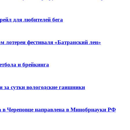
рейл для любителей бега
ом лотереи фестиваля «Батранский лен»
кетбола и брейкинга
ли за сутки вологодские гаишники
са в Череповце направлена в Минобрнауки РФ