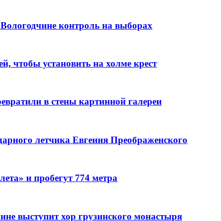
а Вологодчине контроль на выборах
й, чтобы установить на холме крест
евратили в стены картинной галереи
дарного летчика Евгения Преображенского
ета» и пробегут 774 метра
чине выступит хор грузинского монастыря