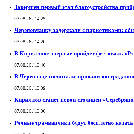
Завершен первый этап благоустройства при
07.08.26 / 14:25
Череповчанку задержали с наркотиками: общ
07.08.26 / 14:20
В Кириллове впервые пройдет фестиваль «Рэп
07.08.26 / 13:40
В Череповце госпитализировали пострадавше
07.08.26 / 13:39
Кириллов станет новой столицей «Серебряно
07.08.26 / 13:36
Речные трамвайчики будут бесплатно катать в