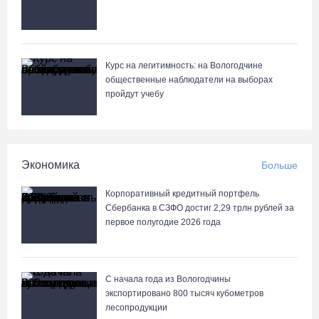
среди ветеранов
07.08.26 / 14:42
Завершен первый этап благоустройства прибрежной зоны
Курс на легитимность: на Вологодчине
Шекснинского водохранилища
общественные наблюдатели на выборах
пройдут учебу
07.08.26 / 14:25
Череповчанку задержали с наркотиками: общая масса изъятого
превысила 527 г
Экономика
Больше
07.08.26 / 14:20
Корпоративный кредитный портфель
Сбербанка в СЗФО достиг 2,29 трлн рублей за
В Кириллове впервые пройдет фестиваль «Рэп на Руси» в
первое полугодие 2026 года
честь юбилея города
07.08.26 / 13:40
С начала года из Вологодчины
экспортировано 800 тысяч кубометров
В Череповце госпитализировали пострадавшего в ДТП
лесопродукции
мотоциклиста и его пассажира