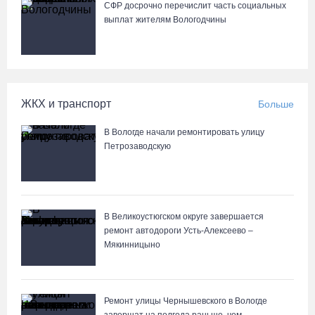
СФР досрочно перечислит часть социальных
выплат жителям Вологодчины
Более 6 тысяч программ для детей представили кружки и
секции на Вологодчине
07.08.26 / 10:56
ЖКХ и транспорт
Больше
В Вологде иномарка сбила 12-летнего велосипедиста
07.08.26 / 10:36
В Вологде начали ремонтировать улицу
Петрозаводскую
В Устюжне масштабно отметят 774-летие города фестивалем
кузнечного мастерства
07.08.26 / 10:24
В Великоустюгском округе завершается
ремонт автодороги Усть-Алексеево –
Мякинницыно
Почти 60 тысяч вологжан научились защищать себя от
киберугроз
07.08.26 / 09:55
Ремонт улицы Чернышевского в Вологде