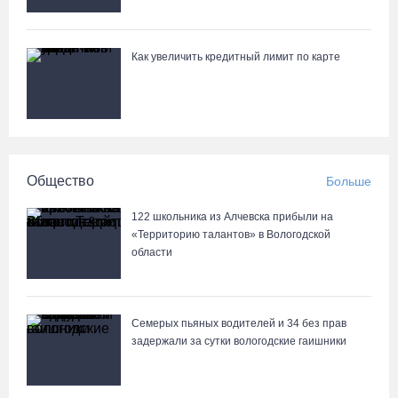
07.08.26 / 13:39
Как увеличить кредитный лимит по карте
Кириллов станет новой столицей «Серебряного ожерелья» в
свой 250-летний юбилей
07.08.26 / 13:36
Речные трамвайчики будут бесплатно катать вологжан и гостей
Общество
Больше
города 8 и 9 августа
07.08.26 / 12:49
122 школьника из Алчевска прибыли на
«Территорию талантов» в Вологодской
области
Череповецкая пенсионерка продала украшения и лишилась
более полумиллиона рублей
07.08.26 / 12:32
Семерых пьяных водителей и 34 без прав
задержали за сутки вологодские гаишники
Мебель и оборудование закупаются для Сперовского ФАПа в
Вытегорском округе