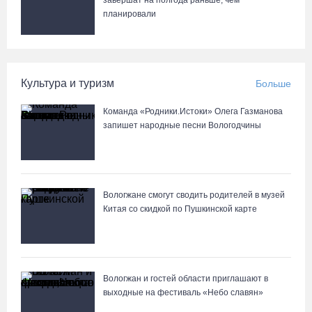
завершат на полгода раньше, чем
Неизвестный мужчина погиб в подожженном в Вологодской
планировали
области магазине
07.08.26 / 09:25
Культура и туризм
Больше
На Вологодчине подвели итоги XII областной Спартакиады
ветеранов и пенсионеров
Команда «Родники.Истоки» Олега Газманова
07.08.26 / 09:23
запишет народные песни Вологодчины
Манты, речные прогулки и концерты музыкантов ждут гостей на
Дне города Тотьмы
Вологжане смогут сводить родителей в музей
07.08.26 / 08:49
Китая со скидкой по Пушкинской карте
Вологжан и гостей области приглашают в
выходные на фестиваль «Небо славян»