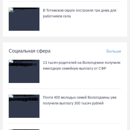
07.08.26 / 12:07
В Тотемском округе построили три дома для
работников села
В центре Вологды появилось необычное кафе в автобусе
07.08.26 / 12:00
Из-за ремонта путей часть череповецких трамваев остановят
Социальная сфера
Больше
на три дня
07.08.26 / 11:22
13 тысяч родителей на Вологодчине получили
ежегодную семейную выплату от СФР
На Вологодчине готовность котельных к отопительному сезону
превысила 65%
07.08.26 / 11:19
Почти 400 молодых семей Вологодчины уже
получили выплату 300 тысяч рублей
В 2026 году аппараты МРТ появятся в двух вологодских
медучреждениях
07.08.26 / 11:18